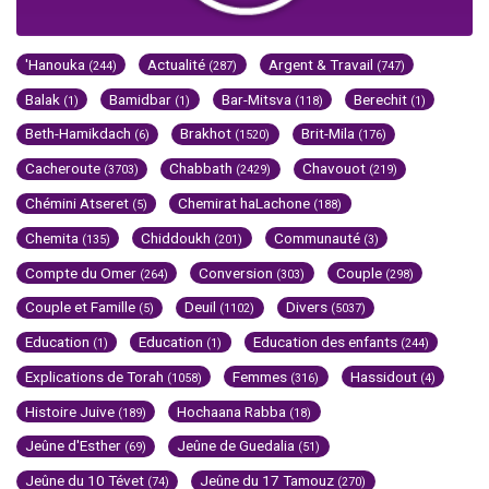
'Hanouka
Actualité
Argent & Travail
(244)
(287)
(747)
Balak
Bamidbar
Bar-Mitsva
Berechit
(1)
(1)
(118)
(1)
Beth-Hamikdach
Brakhot
Brit-Mila
(6)
(1520)
(176)
Cacheroute
Chabbath
Chavouot
(3703)
(2429)
(219)
Chémini Atseret
Chemirat haLachone
(5)
(188)
Chemita
Chiddoukh
Communauté
(135)
(201)
(3)
Compte du Omer
Conversion
Couple
(264)
(303)
(298)
Couple et Famille
Deuil
Divers
(5)
(1102)
(5037)
Education
Education
Education des enfants
(1)
(1)
(244)
Explications de Torah
Femmes
Hassidout
(1058)
(316)
(4)
Histoire Juive
Hochaana Rabba
(189)
(18)
Jeûne d'Esther
Jeûne de Guedalia
(69)
(51)
Jeûne du 10 Tévet
Jeûne du 17 Tamouz
(74)
(270)