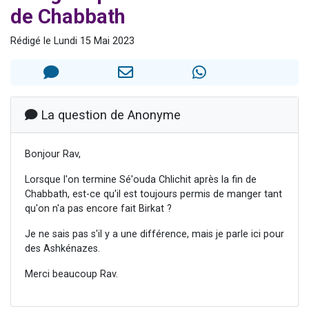
de Chabbath
2 personnes viennent de nous rejoindre sur WhatsApp
Eli vient de donner son Maasser
Rédigé le Lundi 15 Mai 2023
Lisbel Esther vient de donner son Maasser
3 personnes viennent de faire un don pour Événements Torah-Box
2 personnes viennent de nous rejoindre sur WhatsApp
La question de Anonyme
Bonjour Rav,
Lorsque l'on termine Sé'ouda Chlichit après la fin de
Chabbath, est-ce qu'il est toujours permis de manger tant
qu'on n'a pas encore fait Birkat ?
Je ne sais pas s'il y a une différence, mais je parle ici pour
des Ashkénazes.
Merci beaucoup Rav.