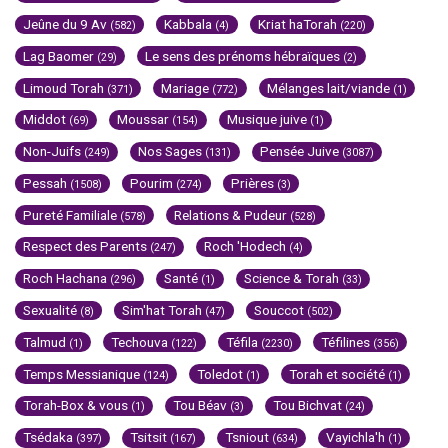
Jeûne du 9 Av
Kabbala
Kriat haTorah
(582)
(4)
(220)
Lag Baomer
Le sens des prénoms hébraïques
(29)
(2)
Limoud Torah
Mariage
Mélanges lait/viande
(371)
(772)
(1)
Middot
Moussar
Musique juive
(69)
(154)
(1)
Non-Juifs
Nos Sages
Pensée Juive
(249)
(131)
(3087)
Pessah
Pourim
Prières
(1508)
(274)
(3)
Pureté Familiale
Relations & Pudeur
(578)
(528)
Respect des Parents
Roch 'Hodech
(247)
(4)
Roch Hachana
Santé
Science & Torah
(296)
(1)
(33)
Sexualité
Sim'hat Torah
Souccot
(8)
(47)
(502)
Talmud
Techouva
Téfila
Téfilines
(1)
(122)
(2230)
(356)
Temps Messianique
Toledot
Torah et société
(124)
(1)
(1)
Torah-Box & vous
Tou Béav
Tou Bichvat
(1)
(3)
(24)
Tsédaka
Tsitsit
Tsniout
Vayichla'h
(397)
(167)
(634)
(1)