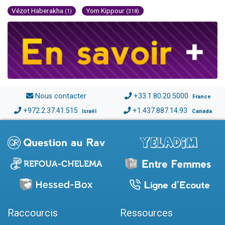
Vézot Haberakha
Yom Kippour
(1)
(318)
Nous contacter
+33.1.80.20.5000
France
+972.2.37.41.515
+1.437.887.14.93
Israël
Canada
Raccourcis
Ressources