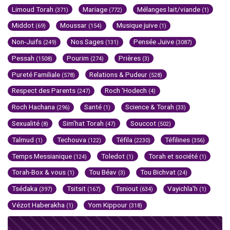
Limoud Torah
Mariage
Mélanges lait/viande
(371)
(772)
(1)
Middot
Moussar
Musique juive
(69)
(154)
(1)
Non-Juifs
Nos Sages
Pensée Juive
(249)
(131)
(3087)
Pessah
Pourim
Prières
(1508)
(274)
(3)
Pureté Familiale
Relations & Pudeur
(578)
(528)
Respect des Parents
Roch 'Hodech
(247)
(4)
Roch Hachana
Santé
Science & Torah
(296)
(1)
(33)
Sexualité
Sim'hat Torah
Souccot
(8)
(47)
(502)
Talmud
Techouva
Téfila
Téfilines
(1)
(122)
(2230)
(356)
Temps Messianique
Toledot
Torah et société
(124)
(1)
(1)
Torah-Box & vous
Tou Béav
Tou Bichvat
(1)
(3)
(24)
Tsédaka
Tsitsit
Tsniout
Vayichla'h
(397)
(167)
(634)
(1)
Vézot Haberakha
Yom Kippour
(1)
(318)