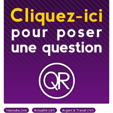
'Hanouka
Actualité
Argent & Travail
(244)
(287)
(747)