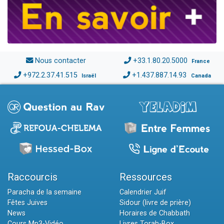
Nous contacter
+33.1.80.20.5000
France
+972.2.37.41.515
+1.437.887.14.93
Israël
Canada
Raccourcis
Ressources
Paracha de la semaine
Calendrier Juif
Fêtes Juives
Sidour (livre de prière)
News
Horaires de Chabbath
Cours Mp3-Vidéo
Livres Torah-Box