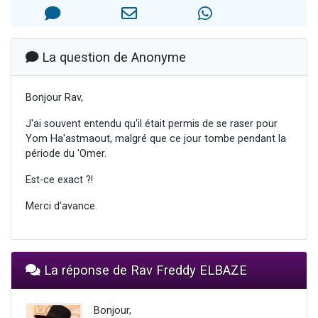
3 personnes viennent de nous rejoindre sur WhatsApp
11 personnes viennent de demander une bénédiction
Il reste 49 places pour étudier en groupe sur Zoom
La question de Anonyme
3 personnes viennent de faire un don pour Diane, 80 ans, dans un appartement insalubre
5 personnes viennent de faire un don pour Reloger Rivka, 6 enfants, victime de violences...
Bonjour Rav,
J'ai souvent entendu qu'il était permis de se raser pour
Yom Ha'astmaout, malgré que ce jour tombe pendant la
période du 'Omer.
Est-ce exact ?!
Merci d'avance.
La réponse de Rav Freddy ELBAZE
Bonjour,