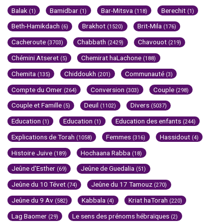
Balak
Bamidbar
Bar-Mitsva
Berechit
(1)
(1)
(118)
(1)
Beth-Hamikdach
Brakhot
Brit-Mila
(6)
(1520)
(176)
Cacheroute
Chabbath
Chavouot
(3703)
(2429)
(219)
Chémini Atseret
Chemirat haLachone
(5)
(188)
Chemita
Chiddoukh
Communauté
(135)
(201)
(3)
Compte du Omer
Conversion
Couple
(264)
(303)
(298)
Couple et Famille
Deuil
Divers
(5)
(1102)
(5037)
Education
Education
Education des enfants
(1)
(1)
(244)
Explications de Torah
Femmes
Hassidout
(1058)
(316)
(4)
Histoire Juive
Hochaana Rabba
(189)
(18)
Jeûne d'Esther
Jeûne de Guedalia
(69)
(51)
Jeûne du 10 Tévet
Jeûne du 17 Tamouz
(74)
(270)
Jeûne du 9 Av
Kabbala
Kriat haTorah
(582)
(4)
(220)
Lag Baomer
Le sens des prénoms hébraïques
(29)
(2)