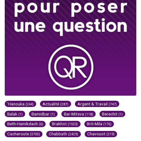
'Hanouka
Actualité
Argent & Travail
(244)
(287)
(747)
Balak
Bamidbar
Bar-Mitsva
Berechit
(1)
(1)
(118)
(1)
Beth-Hamikdach
Brakhot
Brit-Mila
(6)
(1520)
(176)
Cacheroute
Chabbath
Chavouot
(3703)
(2429)
(219)