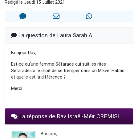
Rédigé le Jeudi 15 Juillet 2021
13 personnes viennent de demander une bénédiction
30 personnes viennent de faire un don pour Sauvez la jambe de Yohan
Il reste 49 places pour étudier en groupe sur Zoom
12 nouvelles musiques dans Torah-Box Music
La question de Laura Sarah A.
29 personnes viennent de demander une bénédiction
Bonjour Rav,
Est-ce qu'une femme Séfarade qui suit les rites
Séfarades a le droit de se tremper dans un Mikvé 'Habad
et quelle est la différence ?
Merci.
La réponse de Rav Israël-Méïr CREMISI
Bonjour,