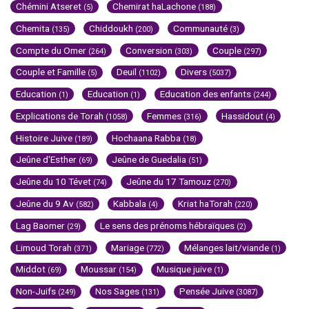
Chémini Atseret
Chemirat haLachone
(5)
(188)
Chemita
Chiddoukh
Communauté
(135)
(200)
(3)
Compte du Omer
Conversion
Couple
(264)
(303)
(297)
Couple et Famille
Deuil
Divers
(5)
(1102)
(5037)
Education
Education
Education des enfants
(1)
(1)
(244)
Explications de Torah
Femmes
Hassidout
(1058)
(316)
(4)
Histoire Juive
Hochaana Rabba
(189)
(18)
Jeûne d'Esther
Jeûne de Guedalia
(69)
(51)
Jeûne du 10 Tévet
Jeûne du 17 Tamouz
(74)
(270)
Jeûne du 9 Av
Kabbala
Kriat haTorah
(582)
(4)
(220)
Lag Baomer
Le sens des prénoms hébraïques
(29)
(2)
Limoud Torah
Mariage
Mélanges lait/viande
(371)
(772)
(1)
Middot
Moussar
Musique juive
(69)
(154)
(1)
Non-Juifs
Nos Sages
Pensée Juive
(249)
(131)
(3087)