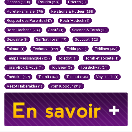
Pessah
Pourim
Prières
(1508)
(274)
(3)
Pureté Familiale
Relations & Pudeur
(578)
(528)
Respect des Parents
Roch 'Hodech
(247)
(4)
Roch Hachana
Santé
Science & Torah
(296)
(1)
(33)
Sexualité
Sim'hat Torah
Souccot
(8)
(47)
(502)
Talmud
Techouva
Téfila
Téfilines
(1)
(122)
(2230)
(356)
Temps Messianique
Toledot
Torah et société
(124)
(1)
(1)
Torah-Box & vous
Tou Béav
Tou Bichvat
(1)
(3)
(24)
Tsédaka
Tsitsit
Tsniout
Vayichla'h
(397)
(167)
(634)
(1)
Vézot Haberakha
Yom Kippour
(1)
(318)