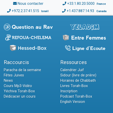
Nous contacter
+33.1.80.20.5000
France
+972.2.37.41.515
+1.437.887.14.93
Israël
Canada
Raccourcis
Ressources
Paracha de la semaine
Calendrier Juif
Fêtes Juives
Sidour (livre de prière)
News
Horaires de Chabbath
Cours Mp3-Vidéo
Livres Torah-Box
Yéchiva Torah-Box
Inscription
Dédicacer un cours
Podcast Torah-Box
English Version