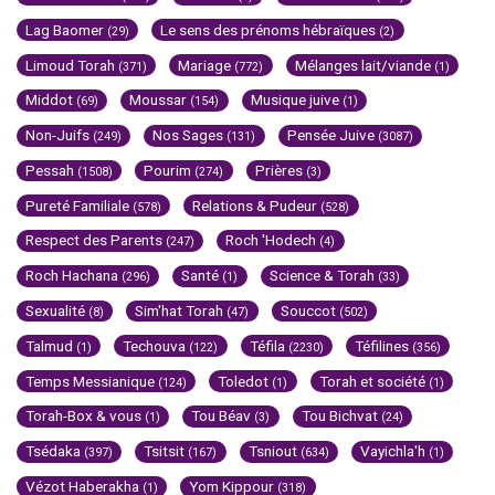
Lag Baomer
Le sens des prénoms hébraïques
(29)
(2)
Limoud Torah
Mariage
Mélanges lait/viande
(371)
(772)
(1)
Middot
Moussar
Musique juive
(69)
(154)
(1)
Non-Juifs
Nos Sages
Pensée Juive
(249)
(131)
(3087)
Pessah
Pourim
Prières
(1508)
(274)
(3)
Pureté Familiale
Relations & Pudeur
(578)
(528)
Respect des Parents
Roch 'Hodech
(247)
(4)
Roch Hachana
Santé
Science & Torah
(296)
(1)
(33)
Sexualité
Sim'hat Torah
Souccot
(8)
(47)
(502)
Talmud
Techouva
Téfila
Téfilines
(1)
(122)
(2230)
(356)
Temps Messianique
Toledot
Torah et société
(124)
(1)
(1)
Torah-Box & vous
Tou Béav
Tou Bichvat
(1)
(3)
(24)
Tsédaka
Tsitsit
Tsniout
Vayichla'h
(397)
(167)
(634)
(1)
Vézot Haberakha
Yom Kippour
(1)
(318)