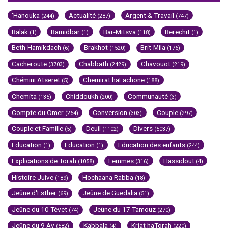
'Hanouka
Actualité
Argent & Travail
(244)
(287)
(747)
Balak
Bamidbar
Bar-Mitsva
Berechit
(1)
(1)
(118)
(1)
Beth-Hamikdach
Brakhot
Brit-Mila
(6)
(1520)
(176)
Cacheroute
Chabbath
Chavouot
(3703)
(2429)
(219)
Chémini Atseret
Chemirat haLachone
(5)
(188)
Chemita
Chiddoukh
Communauté
(135)
(200)
(3)
Compte du Omer
Conversion
Couple
(264)
(303)
(297)
Couple et Famille
Deuil
Divers
(5)
(1102)
(5037)
Education
Education
Education des enfants
(1)
(1)
(244)
Explications de Torah
Femmes
Hassidout
(1058)
(316)
(4)
Histoire Juive
Hochaana Rabba
(189)
(18)
Jeûne d'Esther
Jeûne de Guedalia
(69)
(51)
Jeûne du 10 Tévet
Jeûne du 17 Tamouz
(74)
(270)
Jeûne du 9 Av
Kabbala
Kriat haTorah
(582)
(4)
(220)