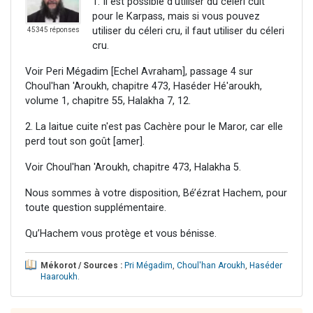
1. Il est possible d'utiliser du céleri cuit
pour le Karpass, mais si vous pouvez
utiliser du céleri cru, il faut utiliser du céleri
45345 réponses
cru.
Voir Peri Mégadim [Echel Avraham], passage 4 sur
Choul'han 'Aroukh, chapitre 473, Haséder Hé'aroukh,
volume 1, chapitre 55, Halakha 7, 12.
2. La laitue cuite n'est pas Cachère pour le Maror, car elle
perd tout son goût [amer].
Voir Choul'han 'Aroukh, chapitre 473, Halakha 5.
Nous sommes à votre disposition, Bé’ézrat Hachem, pour
toute question supplémentaire.
Qu’Hachem vous protège et vous bénisse.
Mékorot / Sources :
Pri Mégadim
,
Choul'han Aroukh
,
Haséder
Haaroukh
.