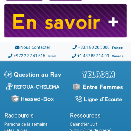
Nous contacter
+33.1.80.20.5000
France
+972.2.37.41.515
+1.437.887.14.93
Israël
Canada
Raccourcis
Ressources
Paracha de la semaine
Calendrier Juif
Fêtes Juives
Sidour (livre de prière)