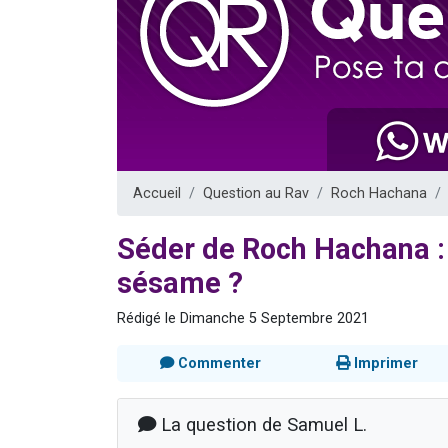
Nouvelle émis
61 personnes
Ariel vient 
Il reste 
Eva vient de
Accueil
Question au Rav
Roch Hachana
Séder de Roch Hachana : q
sésame ?
Rédigé le Dimanche 5 Septembre 2021
Commenter
Imprimer
La question de Samuel L.