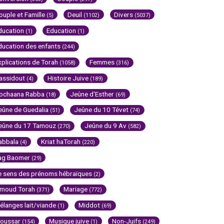
ouple et Famille
Deuil
Divers
(5)
(1102)
(5037)
ducation
Education
(1)
(1)
ducation des enfants
(244)
xplications de Torah
Femmes
(1058)
(316)
assidout
Histoire Juive
(4)
(189)
ochaana Rabba
Jeûne d'Esther
(18)
(69)
eûne de Guedalia
Jeûne du 10 Tévet
(51)
(74)
eûne du 17 Tamouz
Jeûne du 9 Av
(270)
(582)
abbala
Kriat haTorah
(4)
(220)
ag Baomer
(29)
e sens des prénoms hébraïques
(2)
imoud Torah
Mariage
(371)
(772)
élanges lait/viande
Middot
(1)
(69)
oussar
Musique juive
Non-Juifs
(154)
(1)
(249)