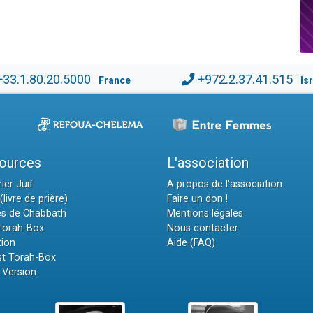
+33.1.80.20.5000
+972.2.37.41.515
France
Is
ources
L'association
ier Juif
A propos de l'association
(livre de prière)
Faire un don !
es de Chabbath
Mentions légales
 Torah-Box
Nous contacter
tion
Aide (FAQ)
t Torah-Box
 Version