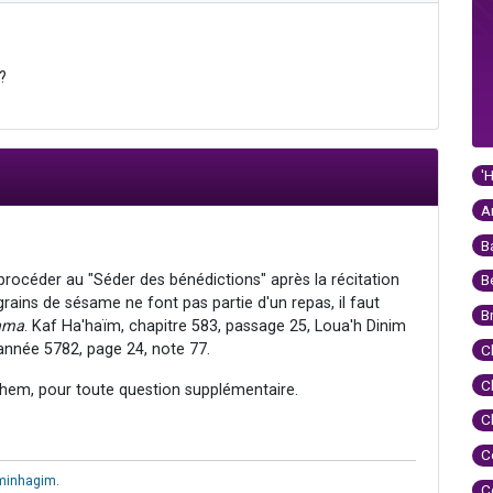
?
'
A
B
 procéder au "Séder des bénédictions" après la récitation
B
rains de sésame ne font pas partie d'un repas, il faut
B
ama
. Kaf Ha'haïm, chapitre 583, passage 25, Loua'h Dinim
nnée 5782, page 24, note 77.
C
C
hem, pour toute question supplémentaire.
C
C
uminhagim
.
C