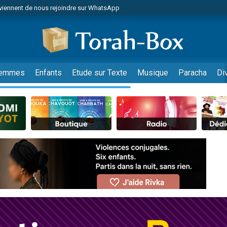
viennent de nous rejoindre sur WhatsApp
viennent de nous rejoindre sur WhatsApp
de donner son Maasser
es viennent de faire un don pour 5 jours de vacances aux Orphelins
es viennent de faire un don pour Diane, 80 ans, dans un appartement insalub
emmes
Enfants
Etude sur Texte
Musique
Paracha
Di
 viennent de demander une bénédiction
viennent de nous rejoindre sur WhatsApp
nnes viennent de faire un don pour Sauvez la jambe de Yohan
49 places pour étudier en groupe sur Zoom
lles musiques dans Torah-Box Music
viennent de nous rejoindre sur WhatsApp
viennent de nous rejoindre sur WhatsApp
viennent de nous rejoindre sur WhatsApp
les musiques dans Torah-Box Music
es viennent de faire un don pour Tsédaka : pauvres d'Israel