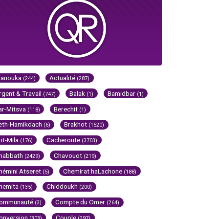
Hanouka
Actualité
(244)
(287)
rgent & Travail
Balak
Bamidbar
(747)
(1)
(1)
ar-Mitsva
Berechit
(118)
(1)
eth-Hamikdach
Brakhot
(6)
(1520)
rit-Mila
Cacheroute
(176)
(3703)
habbath
Chavouot
(2429)
(219)
hémini Atseret
Chemirat haLachone
(5)
(188)
hemita
Chiddoukh
(135)
(200)
ommunauté
Compte du Omer
(3)
(264)
onversion
Couple
(303)
(297)