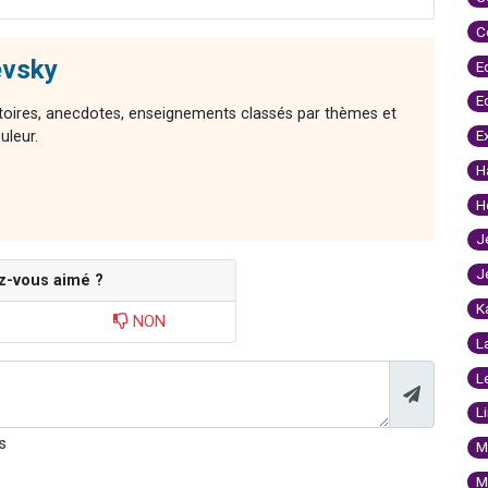
C
evsky
E
E
stoires, anecdotes, enseignements classés par thèmes et
E
uleur.
H
H
J
J
z-vous aimé ?
K
NON
L
L
L
s
M
M