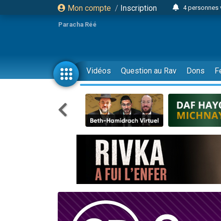
Mon compte
/
Inscription
4 personnes 
3 personnes 
Paracha Réé
Odaya vient 
3 personn
3 personn
Vidéos
Question au Rav
Dons
F
13 personnes
2 personnes 
30 perso
Il reste 
12 nouve
3 personnes 
2 personnes 
3 personnes 
2 nouvel
8 personn