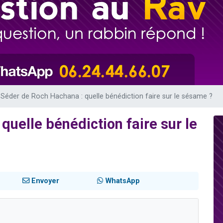
sion radio : Visions de grandeur n°104 : Le Chabbath et le Birkat Hamazone à 
 viennent de demander une bénédiction
de donner son Maasser
49 places pour étudier en groupe sur Zoom
 donner son Maasser
Séder de Roch Hachana : quelle bénédiction faire sur le sésame ?
uelle bénédiction faire sur le
Envoyer
WhatsApp