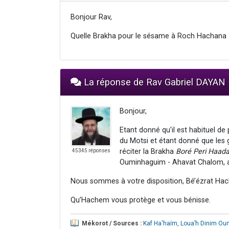
Bonjour Rav,
Quelle Brakha pour le sésame à Roch Hachana 
La réponse de Rav Gabriel DAYAN
Bonjour,
Etant donné qu'il est habituel de
du Motsi et étant donné que les g
réciter la Brakha
Boré Peri Haad
45345 réponses
Ouminhaguim - Ahavat Chalom, a
Nous sommes à votre disposition, Bé’ézrat Hac
Qu’Hachem vous protège et vous bénisse.
Mékorot / Sources :
Kaf Ha'haïm
,
Loua’h Dinim O