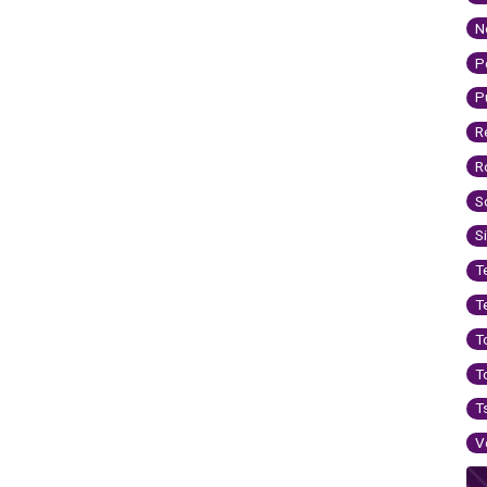
N
P
P
R
R
S
S
T
T
T
T
T
V