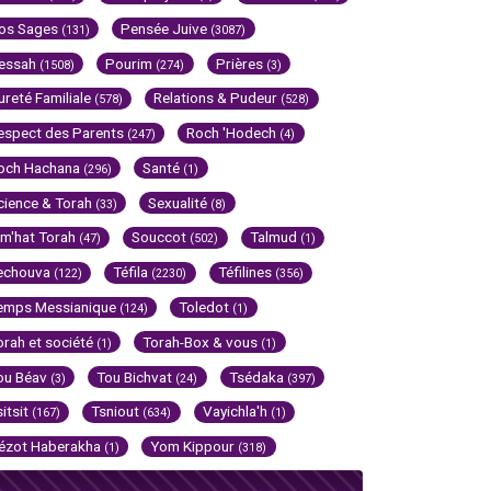
os Sages
Pensée Juive
(131)
(3087)
essah
Pourim
Prières
(1508)
(274)
(3)
ureté Familiale
Relations & Pudeur
(578)
(528)
espect des Parents
Roch 'Hodech
(247)
(4)
och Hachana
Santé
(296)
(1)
cience & Torah
Sexualité
(33)
(8)
im'hat Torah
Souccot
Talmud
(47)
(502)
(1)
echouva
Téfila
Téfilines
(122)
(2230)
(356)
emps Messianique
Toledot
(124)
(1)
orah et société
Torah-Box & vous
(1)
(1)
ou Béav
Tou Bichvat
Tsédaka
(3)
(24)
(397)
sitsit
Tsniout
Vayichla'h
(167)
(634)
(1)
ézot Haberakha
Yom Kippour
(1)
(318)