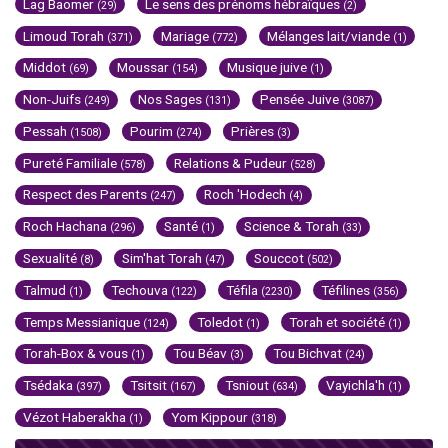
Lag Baomer
Le sens des prénoms hébraïques
(29)
(2)
Limoud Torah
Mariage
Mélanges lait/viande
(371)
(772)
(1)
Middot
Moussar
Musique juive
(69)
(154)
(1)
Non-Juifs
Nos Sages
Pensée Juive
(249)
(131)
(3087)
Pessah
Pourim
Prières
(1508)
(274)
(3)
Pureté Familiale
Relations & Pudeur
(578)
(528)
Respect des Parents
Roch 'Hodech
(247)
(4)
Roch Hachana
Santé
Science & Torah
(296)
(1)
(33)
Sexualité
Sim'hat Torah
Souccot
(8)
(47)
(502)
Talmud
Techouva
Téfila
Téfilines
(1)
(122)
(2230)
(356)
Temps Messianique
Toledot
Torah et société
(124)
(1)
(1)
Torah-Box & vous
Tou Béav
Tou Bichvat
(1)
(3)
(24)
Tsédaka
Tsitsit
Tsniout
Vayichla'h
(397)
(167)
(634)
(1)
Vézot Haberakha
Yom Kippour
(1)
(318)