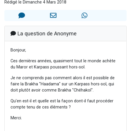
Rédigé le Dimanche 4 Mars 2018
Nouvelle émission radio : Visions de grandeur n°104 : Le Chabbath et le Birkat Hamazone à travers le temps
61 personnes viennent de demander une bénédiction
Ariel vient de donner son Maasser
Il reste 49 places pour étudier en groupe sur Zoom
La question de Anonyme
Eva vient de donner son Maasser
Bonjour,
Ces dernières années, quasiment tout le monde achète
du Maror et Karpass poussant hors-sol.
Je ne comprends pas comment alors il est possible de
faire la Brakha "Haadama" sur un Karpass hors-sol, qui
doit plutôt avoir comme Brakha "Chéhakol".
Qu'en est-il et quelle est la façon dont-il faut procéder
compte tenu de ces éléments ?
Merci.