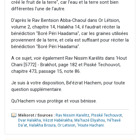
créé le fruit de la terre", car l'eau et la terre sont bien
différentes l'une de l'autre.
D'après le Rav Bentsion Abba-Chaoul dans Or Létsion,
volume 2, chapitre 14, Halakha 14, il faudrait réciter la
bénédiction "Boré Péri Haadama", car les graines utilisées
proviennent de la terre, et cela est suffisant pour réciter la
bénédiction "Boré Péri Haadama".
A ce sujet, voir également Rav Nissim Karélits dans 'Hout
Chani [5772] - Brakhot, page 182 et Pisské Techouvot,
chapitre 473, passage 15, note 86.
Je suis à votre disposition, Bé’ézrat Hachem, pour toute
question supplémentaire.
Qu'Hachem vous protège et vous bénisse.
Mékorot / Sources :
Rav Nissim Karelitz
,
Pisské Techouvot
,
Dvar Halakha
,
Vézot Habérakha
,
Ma'hazé Eliyahou
,
Yé'havé
Da'at
,
Halakha Broura
,
Or Letsion
,
'Houte Hachani
.