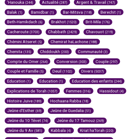
'Hanouka
Actualité
Argent & Travail
(244)
(287)
(747)
Balak
Bamidbar
Bar-Mitsva
Berechit
(1)
(1)
(118)
(1)
Beth-Hamikdach
Brakhot
Brit-Mila
(6)
(1520)
(176)
Cacheroute
Chabbath
Chavouot
(3703)
(2429)
(219)
Chémini Atseret
Chemirat haLachone
(5)
(188)
Chemita
Chiddoukh
Communauté
(135)
(200)
(3)
Compte du Omer
Conversion
Couple
(264)
(303)
(297)
Couple et Famille
Deuil
Divers
(5)
(1102)
(5037)
Education
Education
Education des enfants
(1)
(1)
(244)
Explications de Torah
Femmes
Hassidout
(1057)
(316)
(4)
Histoire Juive
Hochaana Rabba
(189)
(18)
Jeûne d'Esther
Jeûne de Guedalia
(69)
(51)
Jeûne du 10 Tévet
Jeûne du 17 Tamouz
(74)
(269)
Jeûne du 9 Av
Kabbala
Kriat haTorah
(581)
(4)
(220)