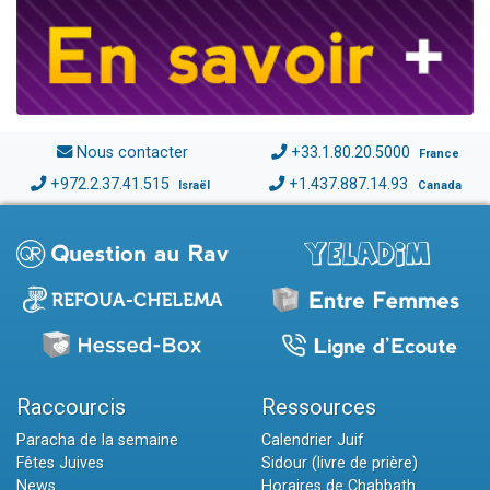
Nous contacter
+33.1.80.20.5000
France
+972.2.37.41.515
+1.437.887.14.93
Israël
Canada
Raccourcis
Ressources
Paracha de la semaine
Calendrier Juif
Fêtes Juives
Sidour (livre de prière)
News
Horaires de Chabbath