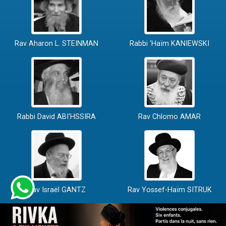
Rav Aharon L. STEINMAN
Rabbi 'Haïm KANIEWSKI
Rabbi David ABI'HSSIRA
Rav Chlomo AMAR
Rav Israël GANTZ
Rav Yossef-Haïm SITRUK