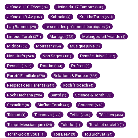
Jeûne du 10 Tévet
Jeûne du 17 Tamouz
(74)
(270)
Jeûne du 9 Av
Kabbala
Kriat haTorah
(582)
(4)
(220)
Lag Baomer
Le sens des prénoms hébraïques
(29)
(2)
Limoud Torah
Mariage
Mélanges lait/viande
(371)
(772)
(1)
Middot
Moussar
Musique juive
(69)
(154)
(1)
Non-Juifs
Nos Sages
Pensée Juive
(249)
(131)
(3087)
Pessah
Pourim
Prières
(1508)
(274)
(3)
Pureté Familiale
Relations & Pudeur
(578)
(528)
Respect des Parents
Roch 'Hodech
(247)
(4)
Roch Hachana
Santé
Science & Torah
(296)
(1)
(33)
Sexualité
Sim'hat Torah
Souccot
(8)
(47)
(502)
Talmud
Techouva
Téfila
Téfilines
(1)
(122)
(2230)
(356)
Temps Messianique
Toledot
Torah et société
(124)
(1)
(1)
Torah-Box & vous
Tou Béav
Tou Bichvat
(1)
(3)
(24)