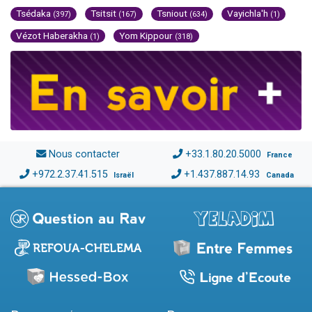
Tsédaka
Tsitsit
Tsniout
Vayichla'h
(397)
(167)
(634)
(1)
Vézot Haberakha
Yom Kippour
(1)
(318)
Nous contacter
+33.1.80.20.5000
France
+972.2.37.41.515
+1.437.887.14.93
Israël
Canada