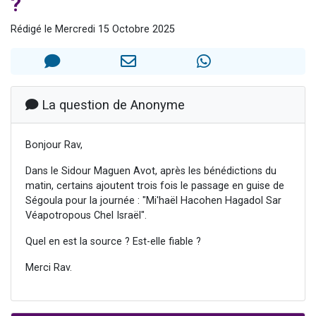
?
3 personnes viennent de faire un don pour 5 jours de vacances aux Orphelins
Rédigé le Mercredi 15 Octobre 2025
Odaya vient de donner son Maasser
13 personnes viennent de demander une bénédiction
3 personnes viennent de nous rejoindre sur WhatsApp
11 personnes viennent de demander une bénédiction
La question de Anonyme
Bonjour Rav,
Dans le Sidour Maguen Avot, après les bénédictions du
matin, certains ajoutent trois fois le passage en guise de
Ségoula pour la journée : "Mi'haël Hacohen Hagadol Sar
Véapotropous Chel Israël".
Quel en est la source ? Est-elle fiable ?
Merci Rav.