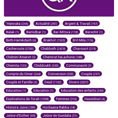
'Hanouka
Actualité
Argent & Travail
(244)
(287)
(747)
Balak
Bamidbar
Bar-Mitsva
Berechit
(1)
(1)
(118)
(1)
Beth-Hamikdach
Brakhot
Brit-Mila
(6)
(1520)
(176)
Cacheroute
Chabbath
Chavouot
(3703)
(2429)
(219)
Chémini Atseret
Chemirat haLachone
(5)
(188)
Chemita
Chiddoukh
Communauté
(135)
(200)
(3)
Compte du Omer
Conversion
Couple
(264)
(303)
(297)
Couple et Famille
Deuil
Divers
(5)
(1102)
(5037)
Education
Education
Education des enfants
(1)
(1)
(244)
Explications de Torah
Femmes
Hassidout
(1058)
(316)
(4)
Histoire Juive
Hochaana Rabba
(189)
(18)
Jeûne d'Esther
Jeûne de Guedalia
(69)
(51)