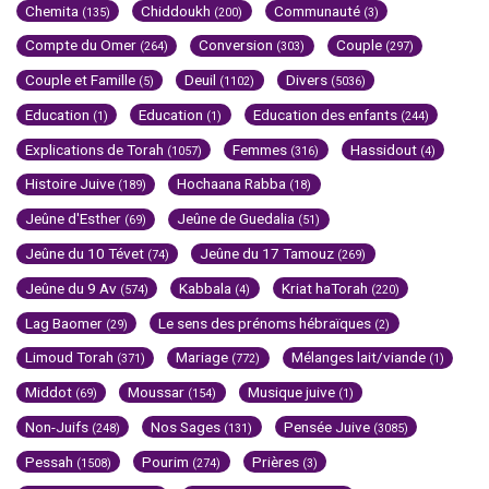
Chemita
Chiddoukh
Communauté
(135)
(200)
(3)
Compte du Omer
Conversion
Couple
(264)
(303)
(297)
Couple et Famille
Deuil
Divers
(5)
(1102)
(5036)
Education
Education
Education des enfants
(1)
(1)
(244)
Explications de Torah
Femmes
Hassidout
(1057)
(316)
(4)
Histoire Juive
Hochaana Rabba
(189)
(18)
Jeûne d'Esther
Jeûne de Guedalia
(69)
(51)
Jeûne du 10 Tévet
Jeûne du 17 Tamouz
(74)
(269)
Jeûne du 9 Av
Kabbala
Kriat haTorah
(574)
(4)
(220)
Lag Baomer
Le sens des prénoms hébraïques
(29)
(2)
Limoud Torah
Mariage
Mélanges lait/viande
(371)
(772)
(1)
Middot
Moussar
Musique juive
(69)
(154)
(1)
Non-Juifs
Nos Sages
Pensée Juive
(248)
(131)
(3085)
Pessah
Pourim
Prières
(1508)
(274)
(3)