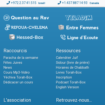
+972.2.37.41.515
+1.437.887.14.93
Israël
Canada
Raccourcis
Ressources
Paracha de la semaine
Calendrier Juif
Fêtes Juives
Sidour (livre de prière)
News
Horaires de Chabbath
Cours Mp3-Vidéo
Livres Torah-Box
Yéchiva Torah-Box
Inscription
Dédicacer un cours
Podcast Torah-Box
English Version
L'association
Retrouvez-nous...