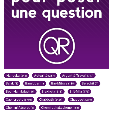
'Hanouka
Actualité
Argent & Travail
(244)
(287)
(747)
Balak
Bamidbar
Bar-Mitsva
Berechit
(1)
(1)
(118)
(1)
Beth-Hamikdach
Brakhot
Brit-Mila
(6)
(1518)
(176)
Cacheroute
Chabbath
Chavouot
(3703)
(2426)
(219)
Chémini Atseret
Chemirat haLachone
(5)
(188)