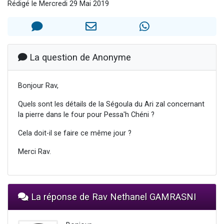
Rédigé le Mercredi 29 Mai 2019
6 personnes viennent de faire un don pour 5 enfants déjà orphelins risquent de perdre leur maman
2 personnes viennent de faire un don pour Reloger Rivka, 6 enfants, victime de violences...
10 personnes viennent de demander une bénédiction
Il reste 49 places pour étudier en groupe sur Zoom
La question de Anonyme
2 personnes viennent de nous rejoindre sur WhatsApp
Bonjour Rav,
Quels sont les détails de la Ségoula du Ari zal concernant
la pierre dans le four pour Pessa'h Chéni ?
Cela doit-il se faire ce même jour ?
Merci Rav.
La réponse de Rav Nethanel GAMRASNI