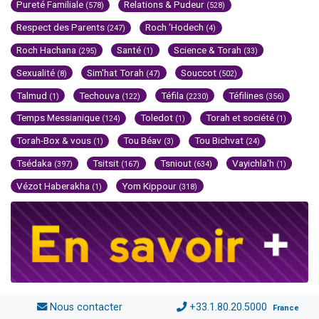
Pureté Familiale
Relations & Pudeur
(578)
(528)
Respect des Parents
Roch 'Hodech
(247)
(4)
Roch Hachana
Santé
Science & Torah
(295)
(1)
(33)
Sexualité
Sim'hat Torah
Souccot
(8)
(47)
(502)
Talmud
Techouva
Téfila
Téfilines
(1)
(122)
(2230)
(356)
Temps Messianique
Toledot
Torah et société
(124)
(1)
(1)
Torah-Box & vous
Tou Béav
Tou Bichvat
(1)
(3)
(24)
Tsédaka
Tsitsit
Tsniout
Vayichla'h
(397)
(167)
(634)
(1)
Vézot Haberakha
Yom Kippour
(1)
(318)
Nous contacter
+33.1.80.20.5000
France