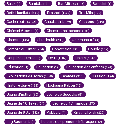
Balak
Bamidbar
Bar-Mitsva
Berechit
(1)
(1)
(118)
(1)
Beth-Hamikdach
Brakhot
Brit-Mila
(6)
(1520)
(176)
Cacheroute
Chabbath
Chavouot
(3703)
(2429)
(219)
Chémini Atseret
Chemirat haLachone
(5)
(188)
Chemita
Chiddoukh
Communauté
(135)
(200)
(3)
Compte du Omer
Conversion
Couple
(264)
(303)
(297)
Couple et Famille
Deuil
Divers
(5)
(1102)
(5037)
Education
Education
Education des enfants
(1)
(1)
(244)
Explications de Torah
Femmes
Hassidout
(1058)
(316)
(4)
Histoire Juive
Hochaana Rabba
(189)
(18)
Jeûne d'Esther
Jeûne de Guedalia
(69)
(51)
Jeûne du 10 Tévet
Jeûne du 17 Tamouz
(74)
(270)
Jeûne du 9 Av
Kabbala
Kriat haTorah
(582)
(4)
(220)
Lag Baomer
Le sens des prénoms hébraïques
(29)
(2)