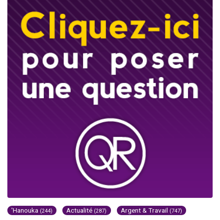
'Hanouka
Actualité
Argent & Travail
(244)
(287)
(747)