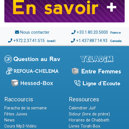
Nous contacter
+33.1.80.20.5000
France
+972.2.37.41.515
+1.437.887.14.93
Israël
Canada
Raccourcis
Ressources
Paracha de la semaine
Calendrier Juif
Fêtes Juives
Sidour (livre de prière)
News
Horaires de Chabbath
Cours Mp3-Vidéo
Livres Torah-Box