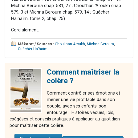
Michna Beroura chap. 581, 27 ; Choul'han 'Aroukh chap.
579, 3 et Michna Beroura chap. 579, 14 ; Guécher
Ha'haïm, tome 2, chap. 25).
Cordialement.
Mékorot / Sources :
Choul'han Aroukh
,
Michna Beroura
,
Guéchèr Ha'haïm
.
Comment maîtriser la
colère ?
Comment contrôler ses émotions et
mener une vie profitable dans son
couple, avec ses enfants, son
entourage... Histoires vécues, lois,
exégèses et conseils pratiques à appliquer au quotidien
pour maîtriser cette colère.