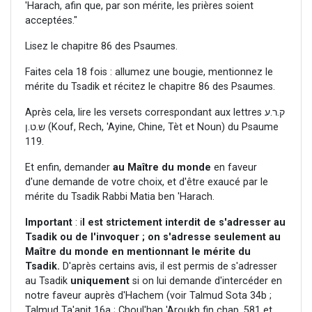
'Harach, afin que, par son mérite, les prières soient
acceptées."
Lisez le chapitre 86 des Psaumes.
Faites cela 18 fois : allumez une bougie, mentionnez le
mérite du Tsadik et récitez le chapitre 86 des Psaumes.
Après cela, lire les versets correspondant aux lettres ק.ר.ע
ש.ט.ן (Kouf, Rech, 'Ayine, Chine, Tèt et Noun) du Psaume
119.
Et enfin, demander
au
Maître
du monde
en faveur
d'une demande de votre choix, et d'être exaucé par le
mérite du Tsadik Rabbi Matia ben 'Harach.
Important
: i
l est strictement interdit de s'adresser au
Tsadik ou de l'invoquer ; on s'adresse seulement au
Maître du monde en mentionnant le mérite du
Tsadik.
D'après certains avis, il est permis de s'adresser
au Tsadik
uniquement
si on lui demande d'intercéder en
notre faveur auprès d'Hachem (voir Talmud Sota 34b ;
Talmud Ta'anit 16a ; Choul'han 'Aroukh fin chap. 581 et