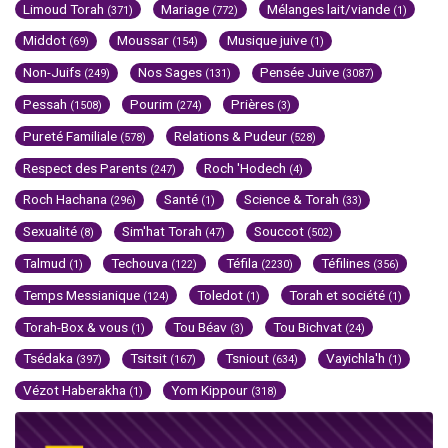
Limoud Torah
Mariage
Mélanges lait/viande
(371)
(772)
(1)
Middot
Moussar
Musique juive
(69)
(154)
(1)
Non-Juifs
Nos Sages
Pensée Juive
(249)
(131)
(3087)
Pessah
Pourim
Prières
(1508)
(274)
(3)
Pureté Familiale
Relations & Pudeur
(578)
(528)
Respect des Parents
Roch 'Hodech
(247)
(4)
Roch Hachana
Santé
Science & Torah
(296)
(1)
(33)
Sexualité
Sim'hat Torah
Souccot
(8)
(47)
(502)
Talmud
Techouva
Téfila
Téfilines
(1)
(122)
(2230)
(356)
Temps Messianique
Toledot
Torah et société
(124)
(1)
(1)
Torah-Box & vous
Tou Béav
Tou Bichvat
(1)
(3)
(24)
Tsédaka
Tsitsit
Tsniout
Vayichla'h
(397)
(167)
(634)
(1)
Vézot Haberakha
Yom Kippour
(1)
(318)