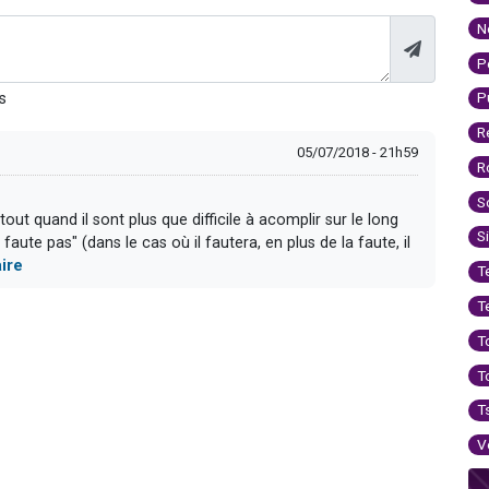
N
P
P
s
R
05/07/2018 - 21h59
R
S
tout quand il sont plus que difficile à acomplir sur le long
S
 faute pas" (dans le cas où il fautera, en plus de la faute, il
ire
T
T
T
T
T
V