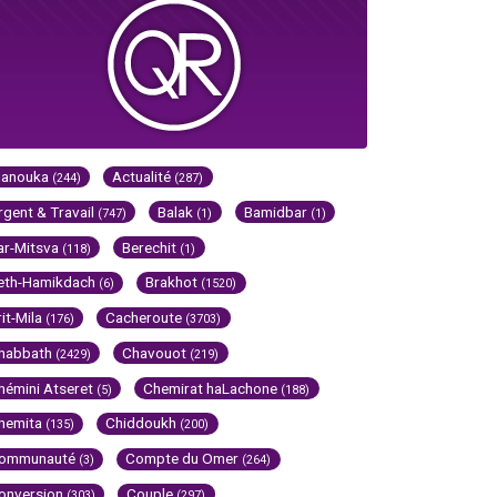
Hanouka
Actualité
(244)
(287)
rgent & Travail
Balak
Bamidbar
(747)
(1)
(1)
ar-Mitsva
Berechit
(118)
(1)
eth-Hamikdach
Brakhot
(6)
(1520)
rit-Mila
Cacheroute
(176)
(3703)
habbath
Chavouot
(2429)
(219)
hémini Atseret
Chemirat haLachone
(5)
(188)
hemita
Chiddoukh
(135)
(200)
ommunauté
Compte du Omer
(3)
(264)
onversion
Couple
(303)
(297)