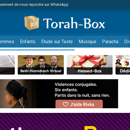
viennent de nous rejoindre sur WhatsApp
es viennent de faire un don pour Reloger Rivka, 6 enfants, victime de violences
es viennent de faire un don pour 1 Journée de Vacances Pour les Enfants
 viennent de demander une bénédiction
viennent de nous rejoindre sur WhatsApp
emmes
Enfants
Etude sur Texte
Musique
Paracha
Di
49 places pour étudier en groupe sur Zoom
nes viennent de faire un don pour Diane, 80 ans, dans un appartement insalu
 donner son Maasser
viennent de nous rejoindre sur WhatsApp
viennent de nous rejoindre sur WhatsApp
es viennent de faire un don pour 5 jours de vacances aux Orphelins
de donner son Maasser
 viennent de demander une bénédiction
viennent de nous rejoindre sur WhatsApp
nnes viennent de faire un don pour Sauvez la jambe de Yohan