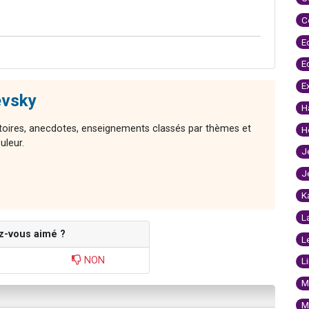
C
E
E
E
evsky
H
stoires, anecdotes, enseignements classés par thèmes et
H
uleur.
J
J
K
L
z-vous aimé ?
L
NON
L
M
M