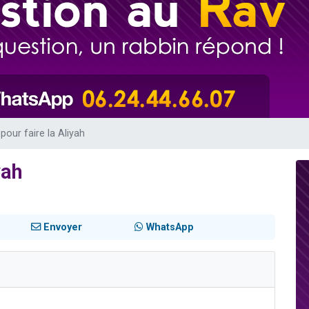
49 places pour étudier en groupe sur Zoom
lles musiques dans Torah-Box Music
viennent de nous rejoindre sur WhatsApp
viennent de nous rejoindre sur WhatsApp
viennent de nous rejoindre sur WhatsApp
pour faire la Aliyah
yah
Envoyer
WhatsApp