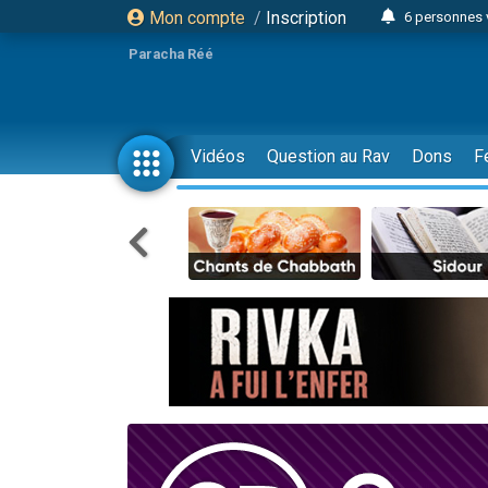
Mon compte
/
Inscription
6 personnes 
4 personn
Paracha Réé
2 personn
17 personnes
4 personnes 
Vidéos
Question au Rav
Dons
F
Il reste 
23 person
Eva vient de
4 personnes 
3 personnes 
3 personn
Odaya vient 
13 personnes
2 personnes 
30 perso