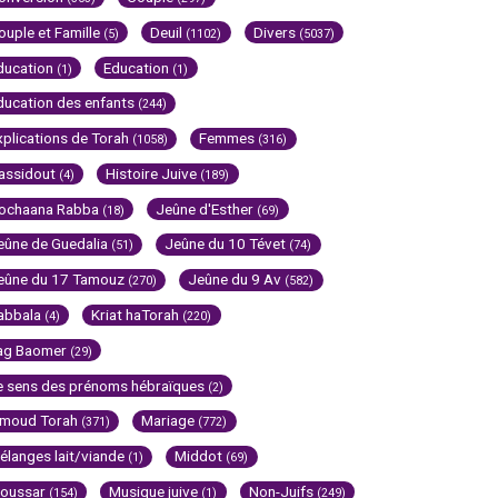
ouple et Famille
Deuil
Divers
(5)
(1102)
(5037)
ducation
Education
(1)
(1)
ducation des enfants
(244)
xplications de Torah
Femmes
(1058)
(316)
assidout
Histoire Juive
(4)
(189)
ochaana Rabba
Jeûne d'Esther
(18)
(69)
eûne de Guedalia
Jeûne du 10 Tévet
(51)
(74)
eûne du 17 Tamouz
Jeûne du 9 Av
(270)
(582)
abbala
Kriat haTorah
(4)
(220)
ag Baomer
(29)
e sens des prénoms hébraïques
(2)
imoud Torah
Mariage
(371)
(772)
élanges lait/viande
Middot
(1)
(69)
oussar
Musique juive
Non-Juifs
(154)
(1)
(249)