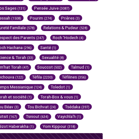
os Sages
Pensée Juive
(131)
(3087)
essah
Pourim
Prières
(1508)
(274)
(3)
ureté Familiale
Relations & Pudeur
(578)
(528)
espect des Parents
Roch 'Hodech
(247)
(4)
och Hachana
Santé
(296)
(1)
cience & Torah
Sexualité
(33)
(8)
im'hat Torah
Souccot
Talmud
(47)
(502)
(1)
echouva
Téfila
Téfilines
(122)
(2230)
(356)
emps Messianique
Toledot
(124)
(1)
orah et société
Torah-Box & vous
(1)
(1)
ou Béav
Tou Bichvat
Tsédaka
(3)
(24)
(397)
sitsit
Tsniout
Vayichla'h
(167)
(634)
(1)
ézot Haberakha
Yom Kippour
(1)
(318)