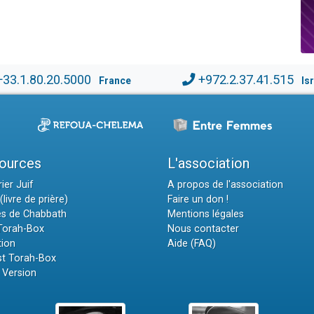
+33.1.80.20.5000
+972.2.37.41.515
France
Is
ources
L'association
ier Juif
A propos de l'association
(livre de prière)
Faire un don !
es de Chabbath
Mentions légales
 Torah-Box
Nous contacter
tion
Aide (FAQ)
t Torah-Box
 Version