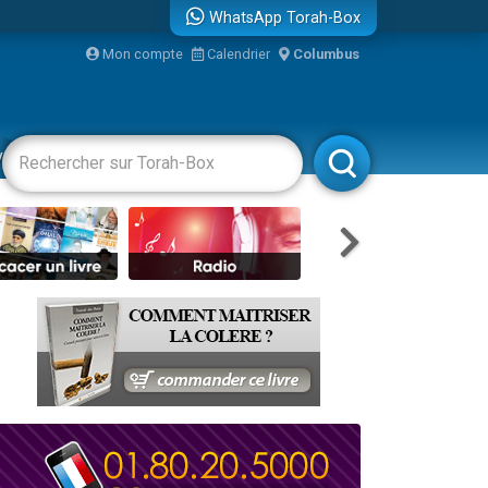
WhatsApp Torah-Box
...
Mon compte
Calendrier
Columbus
vertissements
Livres
Rabbanim
bre