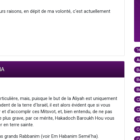
eurs raisons, en dépit de ma volonté, c'est actuellement
'
A
IA
B
B
B
iculière, mais, puisque le but de la Aliyah est uniquement
C
ent de la terre d'Israël, il est alors évident que si vous
C
r et d'accomplir ces Mitsvot, et, bien entendu, de ne pas
ore plus grave, par ce mérite, Hakadoch Baroukh Hou vous
C
 en terre sainte.
C
ns grands Rabbanim (voir Em Habanim Semé'ha).
C