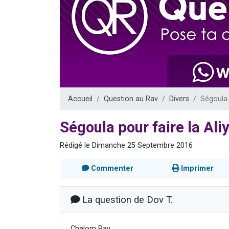
Il reste 
12 nouve
3 personnes 
2 personnes 
2 personnes 
Accueil
Question au Rav
Divers
Ségoula 
Ségoula pour faire la Ali
Rédigé le Dimanche 25 Septembre 2016
Commenter
Imprimer
La question de Dov T.
Chalom Rav,