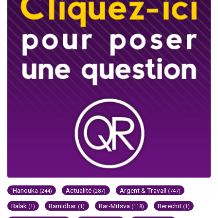
'Hanouka
Actualité
Argent & Travail
(244)
(287)
(747)
Balak
Bamidbar
Bar-Mitsva
Berechit
(1)
(1)
(118)
(1)