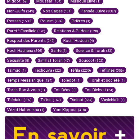
Middot
Moussar
Musique juive
(69)
(154)
(1)
Non-Juifs
Nos Sages
Pensée Juive
(249)
(131)
(3087)
Pessah
Pourim
Prières
(1508)
(274)
(3)
Pureté Familiale
Relations & Pudeur
(578)
(528)
Respect des Parents
Roch 'Hodech
(247)
(4)
Roch Hachana
Santé
Science & Torah
(296)
(1)
(33)
Sexualité
Sim'hat Torah
Souccot
(8)
(47)
(502)
Talmud
Techouva
Téfila
Téfilines
(1)
(122)
(2230)
(356)
Temps Messianique
Toledot
Torah et société
(124)
(1)
(1)
Torah-Box & vous
Tou Béav
Tou Bichvat
(1)
(3)
(24)
Tsédaka
Tsitsit
Tsniout
Vayichla'h
(397)
(167)
(634)
(1)
Vézot Haberakha
Yom Kippour
(1)
(318)