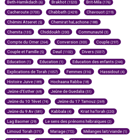
Beth-Hamikdach
Brakhot
Brit-Mila
(6)
(1520)
(176)
Cacheroute
Chabbath
Chavouot
(3703)
(2429)
(219)
Chémini Atseret
Chemirat haLachone
(5)
(188)
Chemita
Chiddoukh
Communauté
(135)
(200)
(3)
Compte du Omer
Conversion
Couple
(264)
(303)
(297)
Couple et Famille
Deuil
Divers
(5)
(1102)
(5037)
Education
Education
Education des enfants
(1)
(1)
(244)
Explications de Torah
Femmes
Hassidout
(1057)
(316)
(4)
Histoire Juive
Hochaana Rabba
(189)
(18)
Jeûne d'Esther
Jeûne de Guedalia
(69)
(51)
Jeûne du 10 Tévet
Jeûne du 17 Tamouz
(74)
(269)
Jeûne du 9 Av
Kabbala
Kriat haTorah
(581)
(4)
(220)
Lag Baomer
Le sens des prénoms hébraïques
(29)
(2)
Limoud Torah
Mariage
Mélanges lait/viande
(371)
(772)
(1)