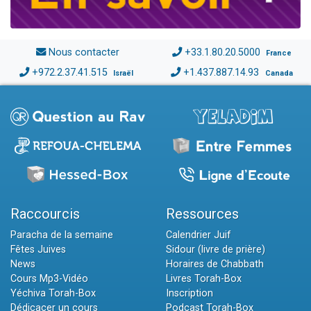
Nous contacter
+33.1.80.20.5000
France
+972.2.37.41.515
+1.437.887.14.93
Israël
Canada
Raccourcis
Ressources
Paracha de la semaine
Calendrier Juif
Fêtes Juives
Sidour (livre de prière)
News
Horaires de Chabbath
Cours Mp3-Vidéo
Livres Torah-Box
Yéchiva Torah-Box
Inscription
Dédicacer un cours
Podcast Torah-Box