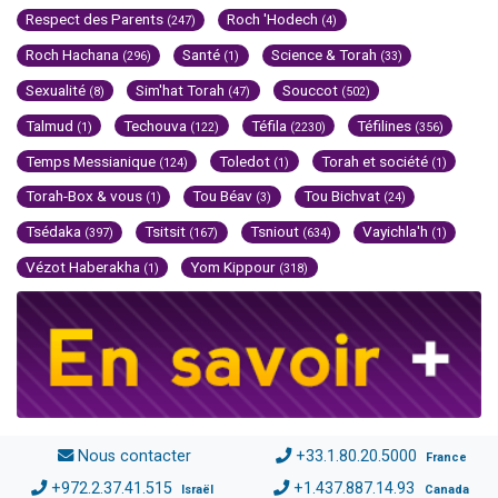
Respect des Parents
Roch 'Hodech
(247)
(4)
Roch Hachana
Santé
Science & Torah
(296)
(1)
(33)
Sexualité
Sim'hat Torah
Souccot
(8)
(47)
(502)
Talmud
Techouva
Téfila
Téfilines
(1)
(122)
(2230)
(356)
Temps Messianique
Toledot
Torah et société
(124)
(1)
(1)
Torah-Box & vous
Tou Béav
Tou Bichvat
(1)
(3)
(24)
Tsédaka
Tsitsit
Tsniout
Vayichla'h
(397)
(167)
(634)
(1)
Vézot Haberakha
Yom Kippour
(1)
(318)
Nous contacter
+33.1.80.20.5000
France
+972.2.37.41.515
+1.437.887.14.93
Israël
Canada