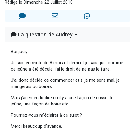
Rédigé le Dimanche 22 Juillet 2018
Il reste 49 places pour étudier en groupe sur Zoom
3 personnes viennent de nous rejoindre sur WhatsApp
2 personnes viennent de nous rejoindre sur WhatsApp
2 nouvelles musiques dans Torah-Box Music
La question de Audrey B.
6 personnes viennent de nous rejoindre sur WhatsApp
Bonjour,
Je suis enceinte de 8 mois et demi et je sais que, comme
ce jeûne a été décalé, j’ai le droit de ne pas le faire.
J’ai donc décidé de commencer et si je me sens mal, je
mangerais ou boirais.
Mais j’ai entendu dire qu’il y a une façon de casser le
jeûne, une façon de boire etc.
Pourriez-vous m’éclairer à ce sujet ?
Merci beaucoup d’avance.