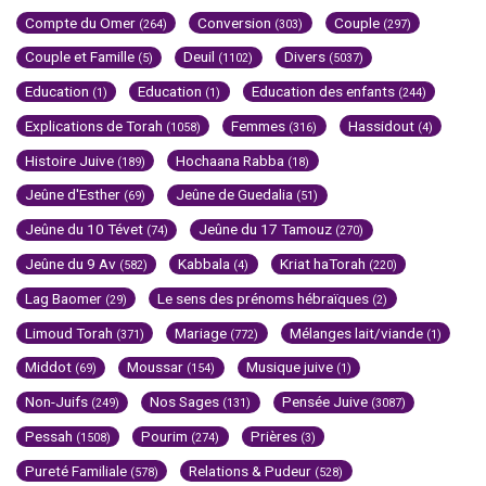
Compte du Omer
Conversion
Couple
(264)
(303)
(297)
Couple et Famille
Deuil
Divers
(5)
(1102)
(5037)
Education
Education
Education des enfants
(1)
(1)
(244)
Explications de Torah
Femmes
Hassidout
(1058)
(316)
(4)
Histoire Juive
Hochaana Rabba
(189)
(18)
Jeûne d'Esther
Jeûne de Guedalia
(69)
(51)
Jeûne du 10 Tévet
Jeûne du 17 Tamouz
(74)
(270)
Jeûne du 9 Av
Kabbala
Kriat haTorah
(582)
(4)
(220)
Lag Baomer
Le sens des prénoms hébraïques
(29)
(2)
Limoud Torah
Mariage
Mélanges lait/viande
(371)
(772)
(1)
Middot
Moussar
Musique juive
(69)
(154)
(1)
Non-Juifs
Nos Sages
Pensée Juive
(249)
(131)
(3087)
Pessah
Pourim
Prières
(1508)
(274)
(3)
Pureté Familiale
Relations & Pudeur
(578)
(528)