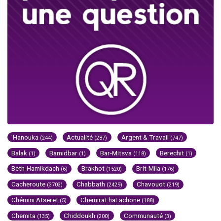
'Hanouka
Actualité
Argent & Travail
(244)
(287)
(747)
Balak
Bamidbar
Bar-Mitsva
Berechit
(1)
(1)
(118)
(1)
Beth-Hamikdach
Brakhot
Brit-Mila
(6)
(1520)
(176)
Cacheroute
Chabbath
Chavouot
(3703)
(2429)
(219)
Chémini Atseret
Chemirat haLachone
(5)
(188)
Chemita
Chiddoukh
Communauté
(135)
(200)
(3)