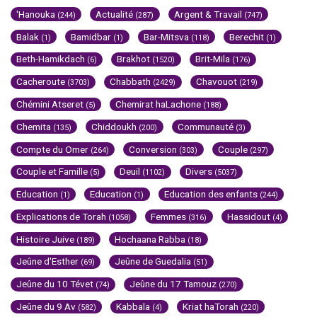
'Hanouka
Actualité
Argent & Travail
(244)
(287)
(747)
Balak
Bamidbar
Bar-Mitsva
Berechit
(1)
(1)
(118)
(1)
Beth-Hamikdach
Brakhot
Brit-Mila
(6)
(1520)
(176)
Cacheroute
Chabbath
Chavouot
(3703)
(2429)
(219)
Chémini Atseret
Chemirat haLachone
(5)
(188)
Chemita
Chiddoukh
Communauté
(135)
(200)
(3)
Compte du Omer
Conversion
Couple
(264)
(303)
(297)
Couple et Famille
Deuil
Divers
(5)
(1102)
(5037)
Education
Education
Education des enfants
(1)
(1)
(244)
Explications de Torah
Femmes
Hassidout
(1058)
(316)
(4)
Histoire Juive
Hochaana Rabba
(189)
(18)
Jeûne d'Esther
Jeûne de Guedalia
(69)
(51)
Jeûne du 10 Tévet
Jeûne du 17 Tamouz
(74)
(270)
Jeûne du 9 Av
Kabbala
Kriat haTorah
(582)
(4)
(220)