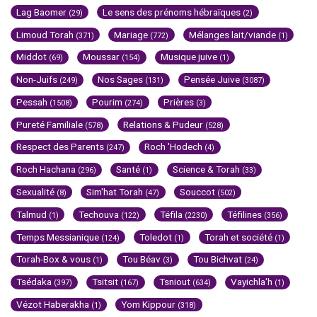
Lag Baomer
Le sens des prénoms hébraïques
(29)
(2)
Limoud Torah
Mariage
Mélanges lait/viande
(371)
(772)
(1)
Middot
Moussar
Musique juive
(69)
(154)
(1)
Non-Juifs
Nos Sages
Pensée Juive
(249)
(131)
(3087)
Pessah
Pourim
Prières
(1508)
(274)
(3)
Pureté Familiale
Relations & Pudeur
(578)
(528)
Respect des Parents
Roch 'Hodech
(247)
(4)
Roch Hachana
Santé
Science & Torah
(296)
(1)
(33)
Sexualité
Sim'hat Torah
Souccot
(8)
(47)
(502)
Talmud
Techouva
Téfila
Téfilines
(1)
(122)
(2230)
(356)
Temps Messianique
Toledot
Torah et société
(124)
(1)
(1)
Torah-Box & vous
Tou Béav
Tou Bichvat
(1)
(3)
(24)
Tsédaka
Tsitsit
Tsniout
Vayichla'h
(397)
(167)
(634)
(1)
Vézot Haberakha
Yom Kippour
(1)
(318)