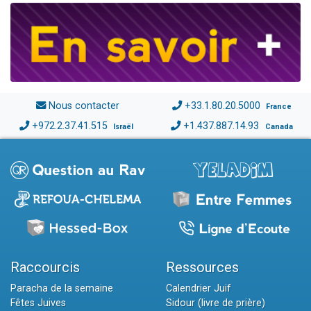
Nous contacter
+33.1.80.20.5000
France
+972.2.37.41.515
+1.437.887.14.93
Israël
Canada
Raccourcis
Ressources
Paracha de la semaine
Calendrier Juif
Fêtes Juives
Sidour (livre de prière)