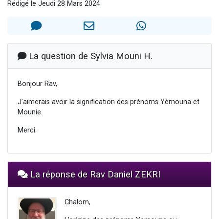
Rédigé le Jeudi 28 Mars 2024
Nouvelle émission radio : Visions de grandeur n°104 : Le Chabbath et le Birkat Hamazone à travers le temps
61 personnes viennent de demander une bénédiction
Ariel vient de donner son Maasser
Il reste 49 places pour étudier en groupe sur Zoom
La question de Sylvia Mouni H.
Eva vient de donner son Maasser
Bonjour Rav,
J’aimerais avoir la signification des prénoms Yémouna et
Mounie.
Merci.
La réponse de Rav Daniel ZEKRI
Chalom,