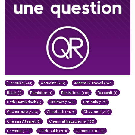
'Hanouka
Actualité
Argent & Travail
(244)
(287)
(747)
Balak
Bamidbar
Bar-Mitsva
Berechit
(1)
(1)
(118)
(1)
Beth-Hamikdach
Brakhot
Brit-Mila
(6)
(1520)
(176)
Cacheroute
Chabbath
Chavouot
(3703)
(2429)
(219)
Chémini Atseret
Chemirat haLachone
(5)
(188)
Chemita
Chiddoukh
Communauté
(135)
(200)
(3)