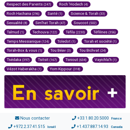
Respect des Parents
Roch 'Hodech
(247)
(4)
Roch Hachana
Santé
Science & Torah
(296)
(1)
(33)
Sexualité
Sim'hat Torah
Souccot
(8)
(47)
(502)
Talmud
Techouva
Téfila
Téfilines
(1)
(122)
(2230)
(356)
Temps Messianique
Toledot
Torah et société
(124)
(1)
(1)
Torah-Box & vous
Tou Béav
Tou Bichvat
(1)
(3)
(24)
Tsédaka
Tsitsit
Tsniout
Vayichla'h
(397)
(167)
(634)
(1)
Vézot Haberakha
Yom Kippour
(1)
(318)
Nous contacter
+33.1.80.20.5000
France
+972.2.37.41.515
+1.437.887.14.93
Israël
Canada