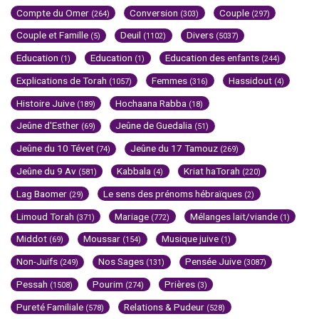
Compte du Omer
Conversion
Couple
(264)
(303)
(297)
Couple et Famille
Deuil
Divers
(5)
(1102)
(5037)
Education
Education
Education des enfants
(1)
(1)
(244)
Explications de Torah
Femmes
Hassidout
(1057)
(316)
(4)
Histoire Juive
Hochaana Rabba
(189)
(18)
Jeûne d'Esther
Jeûne de Guedalia
(69)
(51)
Jeûne du 10 Tévet
Jeûne du 17 Tamouz
(74)
(269)
Jeûne du 9 Av
Kabbala
Kriat haTorah
(581)
(4)
(220)
Lag Baomer
Le sens des prénoms hébraïques
(29)
(2)
Limoud Torah
Mariage
Mélanges lait/viande
(371)
(772)
(1)
Middot
Moussar
Musique juive
(69)
(154)
(1)
Non-Juifs
Nos Sages
Pensée Juive
(249)
(131)
(3087)
Pessah
Pourim
Prières
(1508)
(274)
(3)
Pureté Familiale
Relations & Pudeur
(578)
(528)