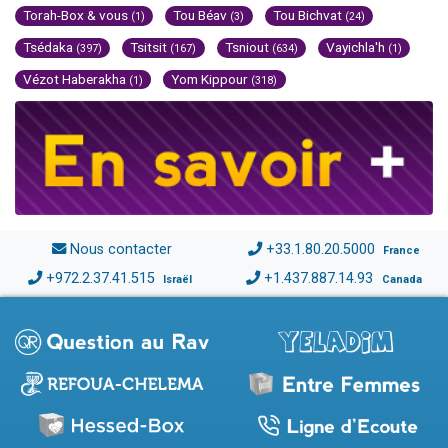
Torah-Box & vous
Tou Béav
Tou Bichvat
(1)
(3)
(24)
Tsédaka
Tsitsit
Tsniout
Vayichla'h
(397)
(167)
(634)
(1)
Vézot Haberakha
Yom Kippour
(1)
(318)
Nous contacter
+33.1.80.20.5000
France
+972.2.37.41.515
+1.437.887.14.93
Israël
Canada