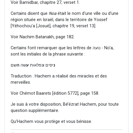
Voir Bamidbar, chapitre 27, verset 1.
Certains disent que
Noa
était le nom d'une ville ou d'une
région située en Israël, dans le territoire de Yossef
[Yéhochou'a [Josué], chapitre 19, verset 13].
Voir Nachim Batanakh, page 182.
Certains font remarquer que les lettres de נועה - No'a,
sont les initiales de la phrase suivante :
נ
יסים
ו
נפלאות
ע
שה
ה
שם
Traduction : Hachem a réalisé des miracles et des
merveilles.
Voir Chémot Baarets [édition 5772], page 158.
Je suis à votre disposition, Bé’ézrat Hachem, pour toute
question supplémentaire.
Qu’Hachem vous protège et vous bénisse.