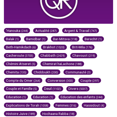
'Hanouka
Actualité
Argent & Travail
(244)
(287)
(747)
Balak
Bamidbar
Bar-Mitsva
Berechit
(1)
(1)
(118)
(1)
Beth-Hamikdach
Brakhot
Brit-Mila
(6)
(1520)
(176)
Cacheroute
Chabbath
Chavouot
(3703)
(2429)
(219)
Chémini Atseret
Chemirat haLachone
(5)
(188)
Chemita
Chiddoukh
Communauté
(135)
(200)
(3)
Compte du Omer
Conversion
Couple
(264)
(303)
(297)
Couple et Famille
Deuil
Divers
(5)
(1102)
(5037)
Education
Education
Education des enfants
(1)
(1)
(244)
Explications de Torah
Femmes
Hassidout
(1058)
(316)
(4)
Histoire Juive
Hochaana Rabba
(189)
(18)