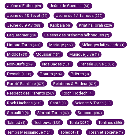
Jeûne d'Esther
Jeûne de Guedalia
(69)
(51)
Jeûne du 10 Tévet
Jeûne du 17 Tamouz
(74)
(270)
Jeûne du 9 Av
Kabbala
Kriat haTorah
(582)
(4)
(220)
Lag Baomer
Le sens des prénoms hébraïques
(29)
(2)
Limoud Torah
Mariage
Mélanges lait/viande
(371)
(772)
(1)
Middot
Moussar
Musique juive
(69)
(154)
(1)
Non-Juifs
Nos Sages
Pensée Juive
(249)
(131)
(3087)
Pessah
Pourim
Prières
(1508)
(274)
(3)
Pureté Familiale
Relations & Pudeur
(578)
(528)
Respect des Parents
Roch 'Hodech
(247)
(4)
Roch Hachana
Santé
Science & Torah
(296)
(1)
(33)
Sexualité
Sim'hat Torah
Souccot
(8)
(47)
(502)
Talmud
Techouva
Téfila
Téfilines
(1)
(122)
(2230)
(356)
Temps Messianique
Toledot
Torah et société
(124)
(1)
(1)