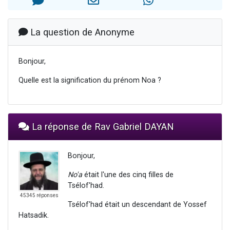
Nouvelle émission radio : Visions de grandeur n°104 : Le Chabbath et le Birkat Hamazone à travers le temps
61 personnes viennent de demander une bénédiction
La question de Anonyme
Ariel vient de donner son Maasser
Il reste 49 places pour étudier en groupe sur Zoom
Bonjour,
Eva vient de donner son Maasser
Quelle est la signification du prénom Noa ?
La réponse de Rav Gabriel DAYAN
Bonjour,
No'a
était l'une des cinq filles de
Tsélof'had.
45345 réponses
Tsélof'had était un descendant de Yossef
Hatsadik.