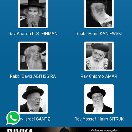
Rav Aharon L. STEINMAN
Rabbi 'Haïm KANIEWSKI
Rabbi David ABI'HSSIRA
Rav Chlomo AMAR
Rav Israël GANTZ
Rav Yossef-Haïm SITRUK