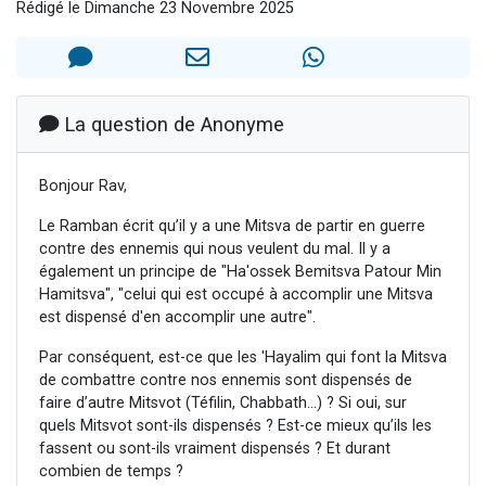
Rédigé le Dimanche 23 Novembre 2025
Nouvelle émission radio : Visions de grandeur n°104 : Le Chabbath et le Birkat Hamazone à travers le temps
61 personnes viennent de demander une bénédiction
Ariel vient de donner son Maasser
Il reste 49 places pour étudier en groupe sur Zoom
La question de Anonyme
Eva vient de donner son Maasser
Bonjour Rav,
Le Ramban écrit qu’il y a une Mitsva de partir en guerre
contre des ennemis qui nous veulent du mal. Il y a
également un principe de "Ha'ossek Bemitsva Patour Min
Hamitsva", "celui qui est occupé à accomplir une Mitsva
est dispensé d'en accomplir une autre".
Par conséquent, est-ce que les 'Hayalim qui font la Mitsva
de combattre contre nos ennemis sont dispensés de
faire d’autre Mitsvot (Téfilin, Chabbath...) ? Si oui, sur
quels Mitsvot sont-ils dispensés ? Est-ce mieux qu’ils les
fassent ou sont-ils vraiment dispensés ? Et durant
combien de temps ?