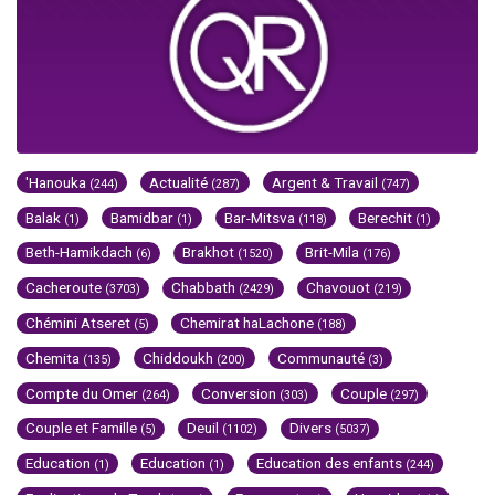
'Hanouka
Actualité
Argent & Travail
(244)
(287)
(747)
Balak
Bamidbar
Bar-Mitsva
Berechit
(1)
(1)
(118)
(1)
Beth-Hamikdach
Brakhot
Brit-Mila
(6)
(1520)
(176)
Cacheroute
Chabbath
Chavouot
(3703)
(2429)
(219)
Chémini Atseret
Chemirat haLachone
(5)
(188)
Chemita
Chiddoukh
Communauté
(135)
(200)
(3)
Compte du Omer
Conversion
Couple
(264)
(303)
(297)
Couple et Famille
Deuil
Divers
(5)
(1102)
(5037)
Education
Education
Education des enfants
(1)
(1)
(244)