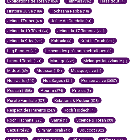
Explications de Torah
Femmes
Hassidout
(1058)
(316)
(4)
Histoire Juive
Hochaana Rabba
(189)
(18)
Jeûne d'Esther
Jeûne de Guedalia
(69)
(51)
Jeûne du 10 Tévet
Jeûne du 17 Tamouz
(74)
(270)
Jeûne du 9 Av
Kabbala
Kriat haTorah
(582)
(4)
(220)
Lag Baomer
Le sens des prénoms hébraïques
(29)
(2)
Limoud Torah
Mariage
Mélanges lait/viande
(371)
(772)
(1)
Middot
Moussar
Musique juive
(69)
(154)
(1)
Non-Juifs
Nos Sages
Pensée Juive
(249)
(131)
(3087)
Pessah
Pourim
Prières
(1508)
(274)
(3)
Pureté Familiale
Relations & Pudeur
(578)
(528)
Respect des Parents
Roch 'Hodech
(247)
(4)
Roch Hachana
Santé
Science & Torah
(296)
(1)
(33)
Sexualité
Sim'hat Torah
Souccot
(8)
(47)
(502)
Talmud
Techouva
Téfila
Téfilines