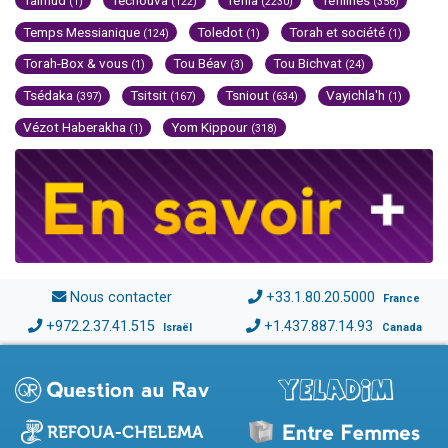
(1)
(122)
(2230)
(356)
Temps Messianique
Toledot
Torah et société
(124)
(1)
(1)
Torah-Box & vous
Tou Béav
Tou Bichvat
(1)
(3)
(24)
Tsédaka
Tsitsit
Tsniout
Vayichla'h
(397)
(167)
(634)
(1)
Vézot Haberakha
Yom Kippour
(1)
(318)
Nous contacter
+33.1.80.20.5000
France
+972.2.37.41.515
+1.437.887.14.93
Israël
Canada