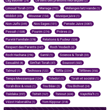
Lag Baomer
Le sens des prénoms hébraïques
(29)
(2)
Limoud Torah
Mariage
Mélanges lait/viande
(371)
(772)
(1)
Middot
Moussar
Musique juive
(69)
(154)
(1)
Non-Juifs
Nos Sages
Pensée Juive
(249)
(131)
(3087)
Pessah
Pourim
Prières
(1508)
(274)
(3)
Pureté Familiale
Relations & Pudeur
(578)
(528)
Respect des Parents
Roch 'Hodech
(247)
(4)
Roch Hachana
Santé
Science & Torah
(296)
(1)
(33)
Sexualité
Sim'hat Torah
Souccot
(8)
(47)
(502)
Talmud
Techouva
Téfila
Téfilines
(1)
(122)
(2230)
(356)
Temps Messianique
Toledot
Torah et société
(124)
(1)
(1)
Torah-Box & vous
Tou Béav
Tou Bichvat
(1)
(3)
(24)
Tsédaka
Tsitsit
Tsniout
Vayichla'h
(397)
(167)
(634)
(1)
Vézot Haberakha
Yom Kippour
(1)
(318)