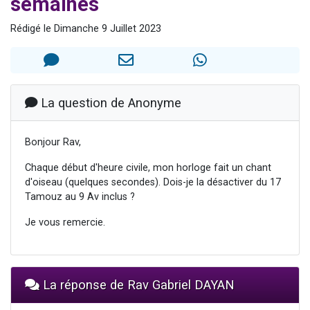
semaines
Lisbel Esther vient de donner son Maasser
Rédigé le Dimanche 9 Juillet 2023
3 personnes viennent de faire un don pour Événements Torah-Box
3 personnes viennent de nous rejoindre sur WhatsApp
11 personnes viennent de demander une bénédiction
Eliran vient de donner son Maasser
La question de Anonyme
Bonjour Rav,
Chaque début d'heure civile, mon horloge fait un chant
d'oiseau (quelques secondes). Dois-je la désactiver du 17
Tamouz au 9 Av inclus ?
Je vous remercie.
La réponse de Rav Gabriel DAYAN