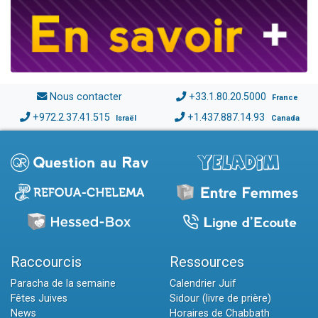
Nous contacter
+33.1.80.20.5000
France
+972.2.37.41.515
+1.437.887.14.93
Israël
Canada
Raccourcis
Ressources
Paracha de la semaine
Calendrier Juif
Fêtes Juives
Sidour (livre de prière)
News
Horaires de Chabbath