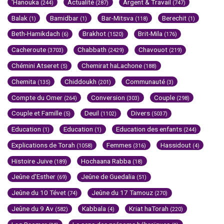
'Hanouka
Actualité
Argent & Travail
(244)
(287)
(747)
Balak
Bamidbar
Bar-Mitsva
Berechit
(1)
(1)
(118)
(1)
Beth-Hamikdach
Brakhot
Brit-Mila
(6)
(1520)
(176)
Cacheroute
Chabbath
Chavouot
(3703)
(2429)
(219)
Chémini Atseret
Chemirat haLachone
(5)
(188)
Chemita
Chiddoukh
Communauté
(135)
(201)
(3)
Compte du Omer
Conversion
Couple
(264)
(303)
(298)
Couple et Famille
Deuil
Divers
(5)
(1102)
(5037)
Education
Education
Education des enfants
(1)
(1)
(244)
Explications de Torah
Femmes
Hassidout
(1058)
(316)
(4)
Histoire Juive
Hochaana Rabba
(189)
(18)
Jeûne d'Esther
Jeûne de Guedalia
(69)
(51)
Jeûne du 10 Tévet
Jeûne du 17 Tamouz
(74)
(270)
Jeûne du 9 Av
Kabbala
Kriat haTorah
(582)
(4)
(220)