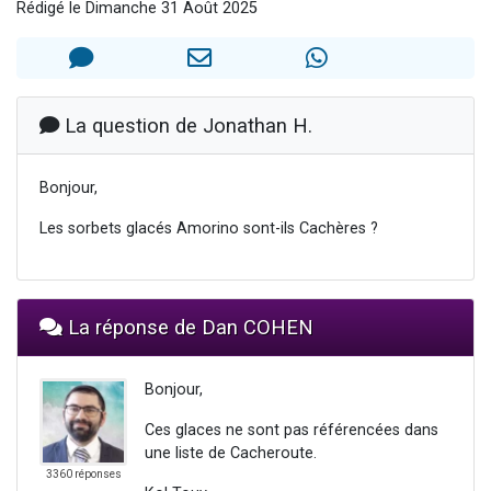
Rédigé le Dimanche 31 Août 2025
Nouvelle émission radio : Visions de grandeur n°104 : Le Chabbath et le Birkat Hamazone à travers le temps
61 personnes viennent de demander une bénédiction
Ariel vient de donner son Maasser
Il reste 49 places pour étudier en groupe sur Zoom
La question de Jonathan H.
Eva vient de donner son Maasser
Bonjour,
Les sorbets glacés Amorino sont-ils Cachères ?
La réponse de Dan COHEN
Bonjour,
Ces glaces ne sont pas référencées dans
une liste de Cacheroute.
3360 réponses