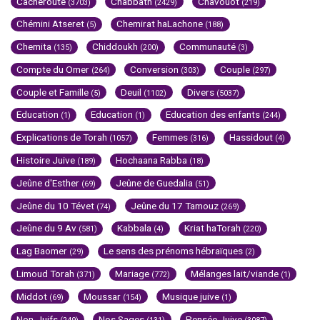
Cacheroute
Chabbath
Chavouot
(3703)
(2429)
(219)
Chémini Atseret
Chemirat haLachone
(5)
(188)
Chemita
Chiddoukh
Communauté
(135)
(200)
(3)
Compte du Omer
Conversion
Couple
(264)
(303)
(297)
Couple et Famille
Deuil
Divers
(5)
(1102)
(5037)
Education
Education
Education des enfants
(1)
(1)
(244)
Explications de Torah
Femmes
Hassidout
(1057)
(316)
(4)
Histoire Juive
Hochaana Rabba
(189)
(18)
Jeûne d'Esther
Jeûne de Guedalia
(69)
(51)
Jeûne du 10 Tévet
Jeûne du 17 Tamouz
(74)
(269)
Jeûne du 9 Av
Kabbala
Kriat haTorah
(581)
(4)
(220)
Lag Baomer
Le sens des prénoms hébraïques
(29)
(2)
Limoud Torah
Mariage
Mélanges lait/viande
(371)
(772)
(1)
Middot
Moussar
Musique juive
(69)
(154)
(1)
Non-Juifs
Nos Sages
Pensée Juive