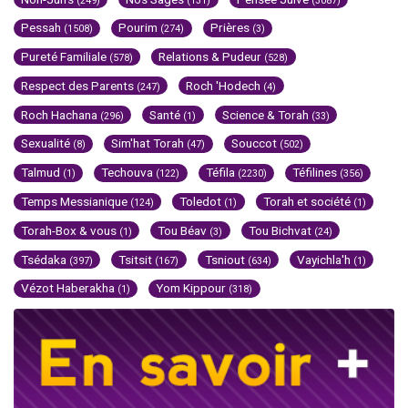
(249)
(131)
(3087)
Pessah
Pourim
Prières
(1508)
(274)
(3)
Pureté Familiale
Relations & Pudeur
(578)
(528)
Respect des Parents
Roch 'Hodech
(247)
(4)
Roch Hachana
Santé
Science & Torah
(296)
(1)
(33)
Sexualité
Sim'hat Torah
Souccot
(8)
(47)
(502)
Talmud
Techouva
Téfila
Téfilines
(1)
(122)
(2230)
(356)
Temps Messianique
Toledot
Torah et société
(124)
(1)
(1)
Torah-Box & vous
Tou Béav
Tou Bichvat
(1)
(3)
(24)
Tsédaka
Tsitsit
Tsniout
Vayichla'h
(397)
(167)
(634)
(1)
Vézot Haberakha
Yom Kippour
(1)
(318)