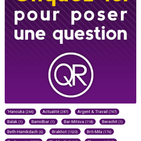
'Hanouka
Actualité
Argent & Travail
(244)
(287)
(747)
Balak
Bamidbar
Bar-Mitsva
Berechit
(1)
(1)
(118)
(1)
Beth-Hamikdach
Brakhot
Brit-Mila
(6)
(1520)
(176)