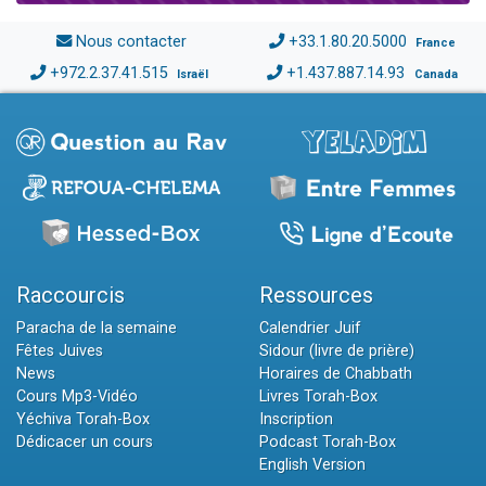
Nous contacter
+33.1.80.20.5000
France
+972.2.37.41.515
+1.437.887.14.93
Israël
Canada
Raccourcis
Ressources
Paracha de la semaine
Calendrier Juif
Fêtes Juives
Sidour (livre de prière)
News
Horaires de Chabbath
Cours Mp3-Vidéo
Livres Torah-Box
Yéchiva Torah-Box
Inscription
Dédicacer un cours
Podcast Torah-Box
English Version