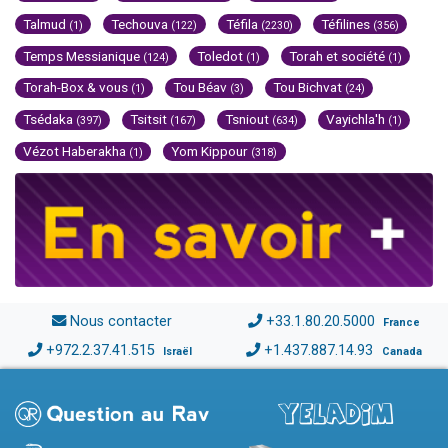
Talmud
Techouva
Téfila
Téfilines
(1)
(122)
(2230)
(356)
Temps Messianique
Toledot
Torah et société
(124)
(1)
(1)
Torah-Box & vous
Tou Béav
Tou Bichvat
(1)
(3)
(24)
Tsédaka
Tsitsit
Tsniout
Vayichla'h
(397)
(167)
(634)
(1)
Vézot Haberakha
Yom Kippour
(1)
(318)
Nous contacter
+33.1.80.20.5000
France
+972.2.37.41.515
+1.437.887.14.93
Israël
Canada