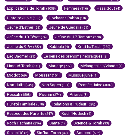
Explications de Torah
Femmes
Hassidout
(1058)
(316)
(4)
Histoire Juive
Hochaana Rabba
(189)
(18)
Jeûne d'Esther
Jeûne de Guedalia
(69)
(51)
Jeûne du 10 Tévet
Jeûne du 17 Tamouz
(74)
(270)
Jeûne du 9 Av
Kabbala
Kriat haTorah
(582)
(4)
(220)
Lag Baomer
Le sens des prénoms hébraïques
(29)
(2)
Limoud Torah
Mariage
Mélanges lait/viande
(371)
(772)
(1)
Middot
Moussar
Musique juive
(69)
(154)
(1)
Non-Juifs
Nos Sages
Pensée Juive
(249)
(131)
(3087)
Pessah
Pourim
Prières
(1508)
(274)
(3)
Pureté Familiale
Relations & Pudeur
(578)
(528)
Respect des Parents
Roch 'Hodech
(247)
(4)
Roch Hachana
Santé
Science & Torah
(296)
(1)
(33)
Sexualité
Sim'hat Torah
Souccot
(8)
(47)
(502)