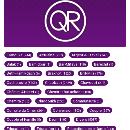
'Hanouka
Actualité
Argent & Travail
(244)
(287)
(747)
Balak
Bamidbar
Bar-Mitsva
Berechit
(1)
(1)
(118)
(1)
Beth-Hamikdach
Brakhot
Brit-Mila
(6)
(1520)
(176)
Cacheroute
Chabbath
Chavouot
(3703)
(2429)
(219)
Chémini Atseret
Chemirat haLachone
(5)
(188)
Chemita
Chiddoukh
Communauté
(135)
(200)
(3)
Compte du Omer
Conversion
Couple
(264)
(303)
(297)
Couple et Famille
Deuil
Divers
(5)
(1102)
(5037)
Education
Education
Education des enfants
(1)
(1)
(244)