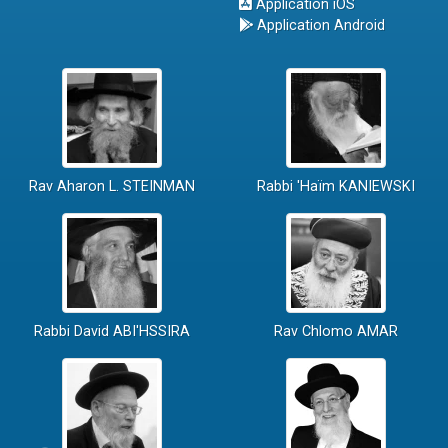
Application iOS
Application Android
Rav Aharon L. STEINMAN
Rabbi 'Haïm KANIEWSKI
Rabbi David ABI'HSSIRA
Rav Chlomo AMAR