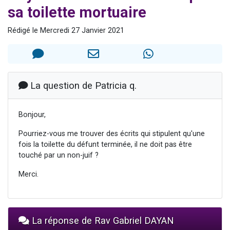
sa toilette mortuaire
3 personnes viennent de nous rejoindre sur WhatsApp
2 nouvelles musiques dans Torah-Box Music
Rédigé le Mercredi 27 Janvier 2021
8 personnes viennent de faire un don pour Tsédaka : pauvres d'Israel
Nouvelle émission radio : Visions de grandeur n°104 : Le Chabbath et le Birkat Hamazone à travers le temps
4 personnes viennent de nous rejoindre sur WhatsApp
La question de Patricia q.
Bonjour,
Pourriez-vous me trouver des écrits qui stipulent qu'une
fois la toilette du défunt terminée, il ne doit pas être
touché par un non-juif ?
Merci.
La réponse de Rav Gabriel DAYAN