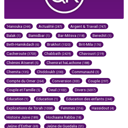
'Hanouka
Actualité
Argent & Travail
(244)
(287)
(747)
Balak
Bamidbar
Bar-Mitsva
Berechit
(1)
(1)
(118)
(1)
Beth-Hamikdach
Brakhot
Brit-Mila
(6)
(1520)
(176)
Cacheroute
Chabbath
Chavouot
(3703)
(2429)
(219)
Chémini Atseret
Chemirat haLachone
(5)
(188)
Chemita
Chiddoukh
Communauté
(135)
(200)
(3)
Compte du Omer
Conversion
Couple
(264)
(303)
(297)
Couple et Famille
Deuil
Divers
(5)
(1102)
(5037)
Education
Education
Education des enfants
(1)
(1)
(244)
Explications de Torah
Femmes
Hassidout
(1058)
(316)
(4)
Histoire Juive
Hochaana Rabba
(189)
(18)
Jeûne d'Esther
Jeûne de Guedalia
(69)
(51)