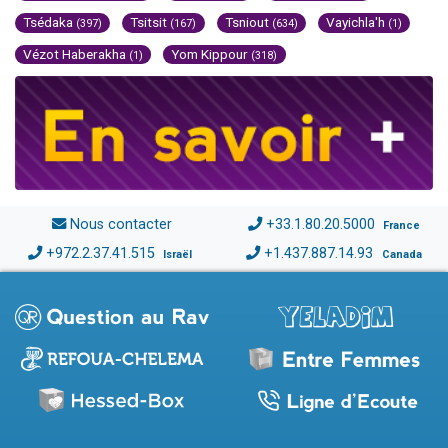
Tsédaka
Tsitsit
Tsniout
Vayichla'h
(397)
(167)
(634)
(1)
Vézot Haberakha
Yom Kippour
(1)
(318)
Nous contacter
+33.1.80.20.5000
France
+972.2.37.41.515
+1.437.887.14.93
Israël
Canada