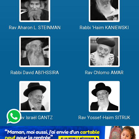
Rav Aharon L. STEINMAN
Rabbi 'Haïm KANIEWSKI
Rabbi David ABI'HSSIRA
Rav Chlomo AMAR
Rav Israël GANTZ
Rav Yossef-Haïm SITRUK