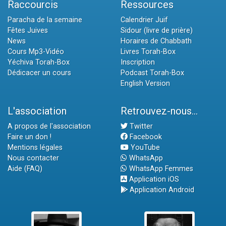
Raccourcis
Ressources
Paracha de la semaine
Calendrier Juif
Fêtes Juives
Sidour (livre de prière)
News
Horaires de Chabbath
Cours Mp3-Vidéo
Livres Torah-Box
Yéchiva Torah-Box
Inscription
Dédicacer un cours
Podcast Torah-Box
English Version
L'association
Retrouvez-nous...
A propos de l'association
Twitter
Faire un don !
Facebook
Mentions légales
YouTube
Nous contacter
WhatsApp
Aide (FAQ)
WhatsApp Femmes
Application iOS
Application Android