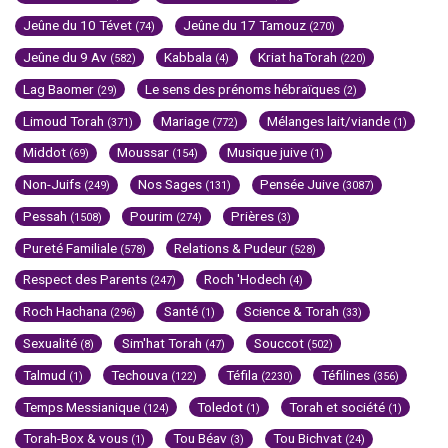
Jeûne du 10 Tévet
Jeûne du 17 Tamouz
(74)
(270)
Jeûne du 9 Av
Kabbala
Kriat haTorah
(582)
(4)
(220)
Lag Baomer
Le sens des prénoms hébraïques
(29)
(2)
Limoud Torah
Mariage
Mélanges lait/viande
(371)
(772)
(1)
Middot
Moussar
Musique juive
(69)
(154)
(1)
Non-Juifs
Nos Sages
Pensée Juive
(249)
(131)
(3087)
Pessah
Pourim
Prières
(1508)
(274)
(3)
Pureté Familiale
Relations & Pudeur
(578)
(528)
Respect des Parents
Roch 'Hodech
(247)
(4)
Roch Hachana
Santé
Science & Torah
(296)
(1)
(33)
Sexualité
Sim'hat Torah
Souccot
(8)
(47)
(502)
Talmud
Techouva
Téfila
Téfilines
(1)
(122)
(2230)
(356)
Temps Messianique
Toledot
Torah et société
(124)
(1)
(1)
Torah-Box & vous
Tou Béav
Tou Bichvat
(1)
(3)
(24)