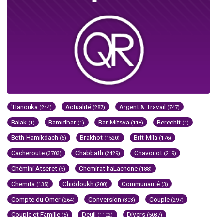
'Hanouka
Actualité
Argent & Travail
(244)
(287)
(747)
Balak
Bamidbar
Bar-Mitsva
Berechit
(1)
(1)
(118)
(1)
Beth-Hamikdach
Brakhot
Brit-Mila
(6)
(1520)
(176)
Cacheroute
Chabbath
Chavouot
(3703)
(2429)
(219)
Chémini Atseret
Chemirat haLachone
(5)
(188)
Chemita
Chiddoukh
Communauté
(135)
(200)
(3)
Compte du Omer
Conversion
Couple
(264)
(303)
(297)
Couple et Famille
Deuil
Divers
(5)
(1102)
(5037)