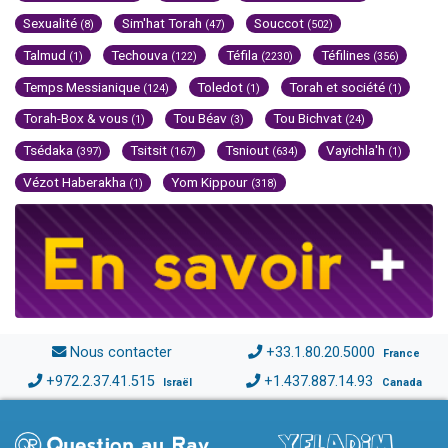
Sexualité
Sim'hat Torah
Souccot
(8)
(47)
(502)
Talmud
Techouva
Téfila
Téfilines
(1)
(122)
(2230)
(356)
Temps Messianique
Toledot
Torah et société
(124)
(1)
(1)
Torah-Box & vous
Tou Béav
Tou Bichvat
(1)
(3)
(24)
Tsédaka
Tsitsit
Tsniout
Vayichla'h
(397)
(167)
(634)
(1)
Vézot Haberakha
Yom Kippour
(1)
(318)
Nous contacter
+33.1.80.20.5000
France
+972.2.37.41.515
+1.437.887.14.93
Israël
Canada