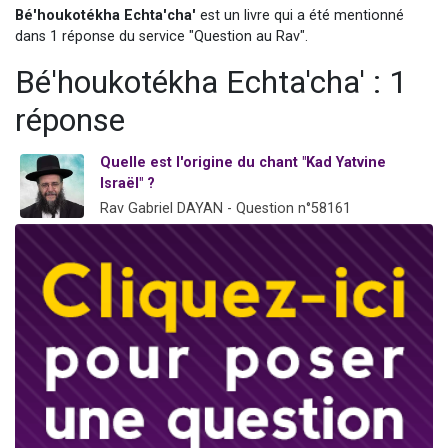
Bé'houkotékha Echta'cha'
est un livre qui a été mentionné
Il reste 49 places pour étudier en groupe sur Zoom
dans 1 réponse du service "Question au Rav".
12 nouvelles musiques dans Torah-Box Music
Bé'houkotékha Echta'cha' : 1
3 personnes viennent de nous rejoindre sur WhatsApp
2 personnes viennent de nous rejoindre sur WhatsApp
réponse
2 personnes viennent de nous rejoindre sur WhatsApp
Quelle est l'origine du chant "Kad Yatvine
Israël" ?
Rav Gabriel DAYAN - Question n°58161