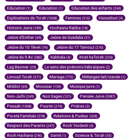
Education
Education
Education des enfants
(1)
(1)
(244)
Explications de Torah
Femmes
Hassidout
(1058)
(316)
(4)
Histoire Juive
Hochaana Rabba
(189)
(18)
Jeûne d'Esther
Jeûne de Guedalia
(69)
(51)
Jeûne du 10 Tévet
Jeûne du 17 Tamouz
(74)
(270)
Jeûne du 9 Av
Kabbala
Kriat haTorah
(582)
(4)
(220)
Lag Baomer
Le sens des prénoms hébraïques
(29)
(2)
Limoud Torah
Mariage
Mélanges lait/viande
(371)
(772)
(1)
Middot
Moussar
Musique juive
(69)
(154)
(1)
Non-Juifs
Nos Sages
Pensée Juive
(249)
(131)
(3087)
Pessah
Pourim
Prières
(1508)
(274)
(3)
Pureté Familiale
Relations & Pudeur
(578)
(528)
Respect des Parents
Roch 'Hodech
(247)
(4)
Roch Hachana
Santé
Science & Torah
(296)
(1)
(33)