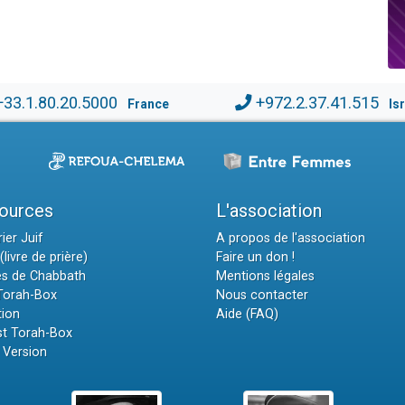
+33.1.80.20.5000
+972.2.37.41.515
France
Is
ources
L'association
ier Juif
A propos de l'association
(livre de prière)
Faire un don !
es de Chabbath
Mentions légales
 Torah-Box
Nous contacter
tion
Aide (FAQ)
t Torah-Box
 Version