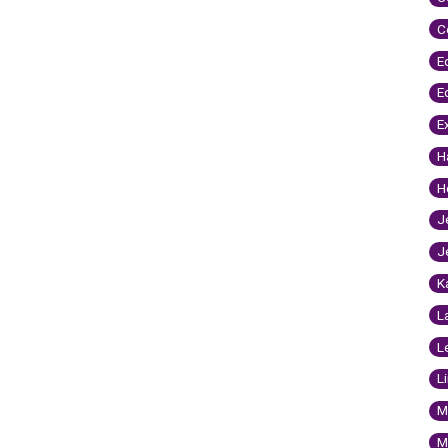
C
E
E
E
H
H
J
J
K
L
L
L
M
M