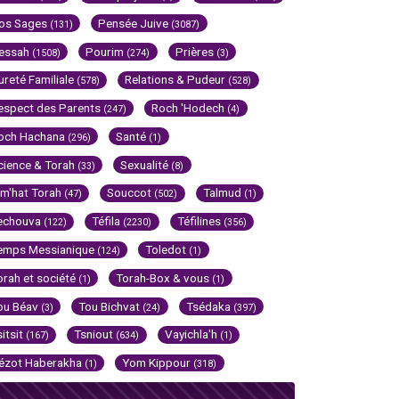
os Sages
Pensée Juive
(131)
(3087)
essah
Pourim
Prières
(1508)
(274)
(3)
ureté Familiale
Relations & Pudeur
(578)
(528)
espect des Parents
Roch 'Hodech
(247)
(4)
och Hachana
Santé
(296)
(1)
cience & Torah
Sexualité
(33)
(8)
im'hat Torah
Souccot
Talmud
(47)
(502)
(1)
echouva
Téfila
Téfilines
(122)
(2230)
(356)
emps Messianique
Toledot
(124)
(1)
orah et société
Torah-Box & vous
(1)
(1)
ou Béav
Tou Bichvat
Tsédaka
(3)
(24)
(397)
sitsit
Tsniout
Vayichla'h
(167)
(634)
(1)
ézot Haberakha
Yom Kippour
(1)
(318)