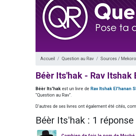
Nouvelle émis
61 personnes
Ariel vient 
Il reste 
Eva vient de
Accueil
Question au Rav
Sources / Mekoro
Béèr Its'hak - Rav Itsha
Béèr Its'hak
est un livre de
Rav Itshak El'hanan
"Question au Rav".
D'autres de ses livres ont également été cités, co
Béèr Its'hak : 1 réponse
Combien de fois le nom de Moché 