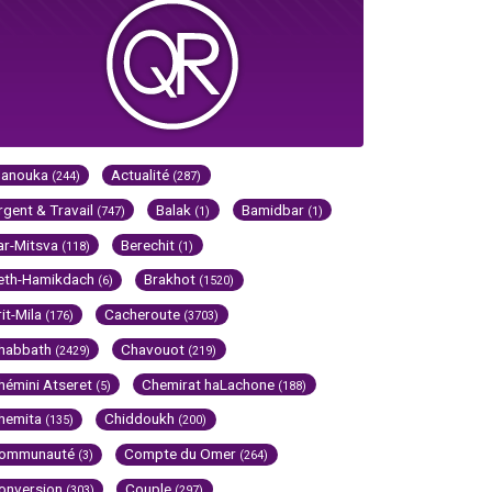
Hanouka
Actualité
(244)
(287)
rgent & Travail
Balak
Bamidbar
(747)
(1)
(1)
ar-Mitsva
Berechit
(118)
(1)
eth-Hamikdach
Brakhot
(6)
(1520)
rit-Mila
Cacheroute
(176)
(3703)
habbath
Chavouot
(2429)
(219)
hémini Atseret
Chemirat haLachone
(5)
(188)
hemita
Chiddoukh
(135)
(200)
ommunauté
Compte du Omer
(3)
(264)
onversion
Couple
(303)
(297)