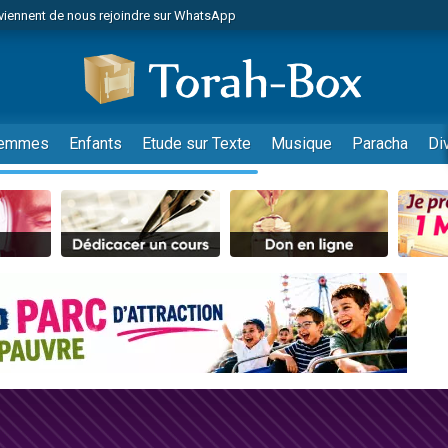
viennent de nous rejoindre sur WhatsApp
viennent de nous rejoindre sur WhatsApp
de donner son Maasser
es viennent de faire un don pour 5 jours de vacances aux Orphelins
es viennent de faire un don pour Diane, 80 ans, dans un appartement insalub
emmes
Enfants
Etude sur Texte
Musique
Paracha
Di
 viennent de demander une bénédiction
viennent de nous rejoindre sur WhatsApp
nnes viennent de faire un don pour Sauvez la jambe de Yohan
49 places pour étudier en groupe sur Zoom
lles musiques dans Torah-Box Music
viennent de nous rejoindre sur WhatsApp
viennent de nous rejoindre sur WhatsApp
viennent de nous rejoindre sur WhatsApp
les musiques dans Torah-Box Music
es viennent de faire un don pour Tsédaka : pauvres d'Israel