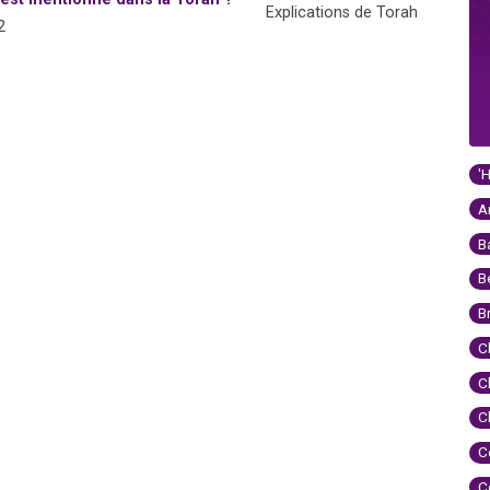
Explications de Torah
2
'
A
B
B
B
C
C
C
C
C