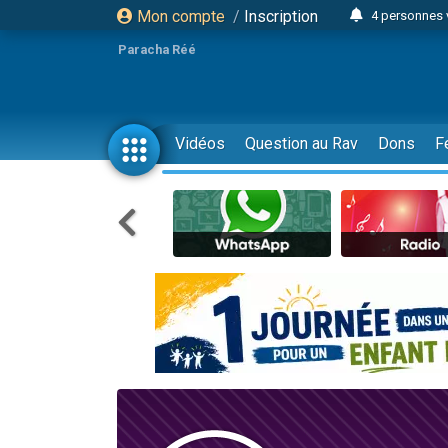
Mon compte
/
Inscription
4 personnes 
3 personnes 
Paracha Réé
Odaya vient 
3 personn
3 personn
Vidéos
Question au Rav
Dons
F
13 personnes
2 personnes 
30 perso
Il reste 
12 nouve
3 personnes 
2 personnes 
3 personnes 
2 nouvel
8 personn