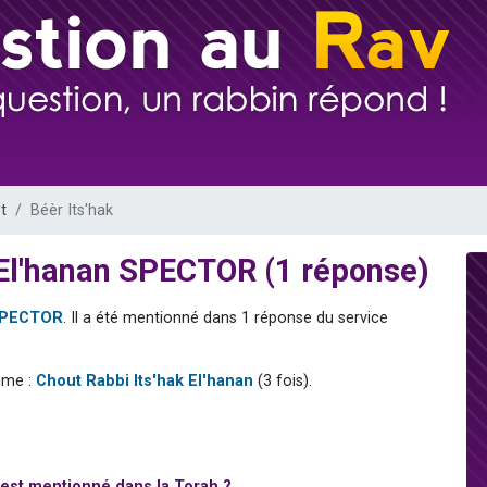
sion radio : Visions de grandeur n°104 : Le Chabbath et le Birkat Hamazone à 
 viennent de demander une bénédiction
de donner son Maasser
49 places pour étudier en groupe sur Zoom
 donner son Maasser
t
Béèr Its'hak
k El'hanan SPECTOR (1 réponse)
 SPECTOR
. Il a été mentionné dans 1 réponse du service
mme :
Chout Rabbi Its'hak El'hanan
(3 fois).
est mentionné dans la Torah ?