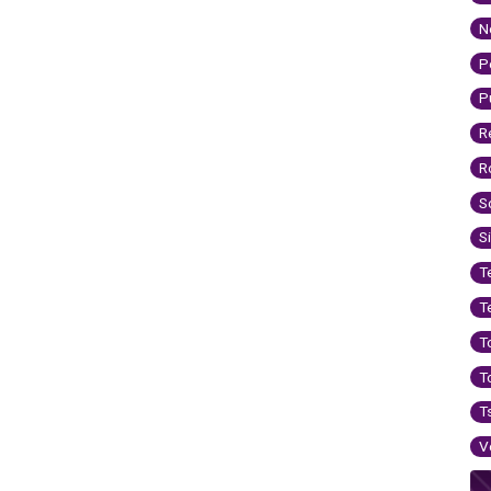
N
P
P
R
R
S
S
T
T
T
T
T
V