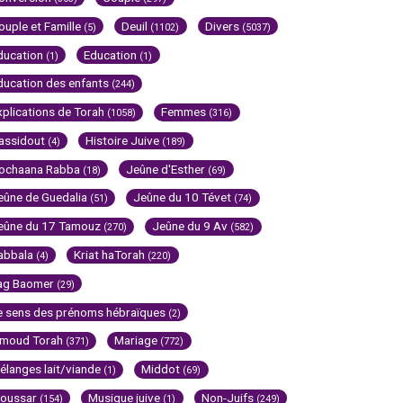
ouple et Famille
Deuil
Divers
(5)
(1102)
(5037)
ducation
Education
(1)
(1)
ducation des enfants
(244)
xplications de Torah
Femmes
(1058)
(316)
assidout
Histoire Juive
(4)
(189)
ochaana Rabba
Jeûne d'Esther
(18)
(69)
eûne de Guedalia
Jeûne du 10 Tévet
(51)
(74)
eûne du 17 Tamouz
Jeûne du 9 Av
(270)
(582)
abbala
Kriat haTorah
(4)
(220)
ag Baomer
(29)
e sens des prénoms hébraïques
(2)
imoud Torah
Mariage
(371)
(772)
élanges lait/viande
Middot
(1)
(69)
oussar
Musique juive
Non-Juifs
(154)
(1)
(249)