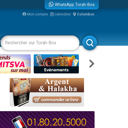
WhatsApp Torah-Box
Mon compte
Calendrier
Columbus
re
vertissements
Livres
Rabbanim