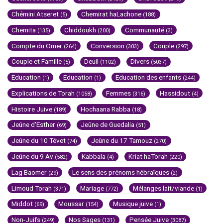
Chémini Atseret
Chemirat haLachone
(5)
(188)
Chemita
Chiddoukh
Communauté
(135)
(200)
(3)
Compte du Omer
Conversion
Couple
(264)
(303)
(297)
Couple et Famille
Deuil
Divers
(5)
(1102)
(5037)
Education
Education
Education des enfants
(1)
(1)
(244)
Explications de Torah
Femmes
Hassidout
(1058)
(316)
(4)
Histoire Juive
Hochaana Rabba
(189)
(18)
Jeûne d'Esther
Jeûne de Guedalia
(69)
(51)
Jeûne du 10 Tévet
Jeûne du 17 Tamouz
(74)
(270)
Jeûne du 9 Av
Kabbala
Kriat haTorah
(582)
(4)
(220)
Lag Baomer
Le sens des prénoms hébraïques
(29)
(2)
Limoud Torah
Mariage
Mélanges lait/viande
(371)
(772)
(1)
Middot
Moussar
Musique juive
(69)
(154)
(1)
Non-Juifs
Nos Sages
Pensée Juive
(249)
(131)
(3087)