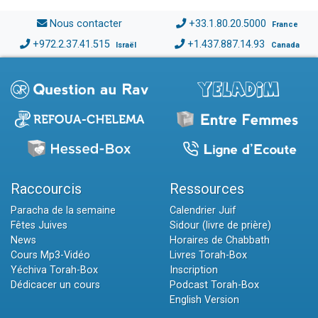
Nous contacter
+33.1.80.20.5000
France
+972.2.37.41.515
+1.437.887.14.93
Israël
Canada
Raccourcis
Ressources
Paracha de la semaine
Calendrier Juif
Fêtes Juives
Sidour (livre de prière)
News
Horaires de Chabbath
Cours Mp3-Vidéo
Livres Torah-Box
Yéchiva Torah-Box
Inscription
Dédicacer un cours
Podcast Torah-Box
English Version