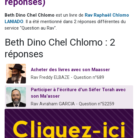
réponses)
3 personnes viennent de nous rejoindre sur WhatsApp
3 personnes viennent de faire un don pour 5 jours de vacances aux Orphelins
Beth Dino Chel Chlomo
est un livre de
Rav Raphaël Chlomo
LANIADO
. Il a été mentionné dans 2 réponses différentes du
Odaya vient de donner son Maasser
service "Question au Rav".
13 personnes viennent de demander une bénédiction
Beth Dino Chel Chlomo : 2
3 personnes viennent de nous rejoindre sur WhatsApp
réponses
Acheter des livres avec son Maasser
Rav Freddy ELBAZE - Question n°689
Participer à l'écriture d'un Séfer Torah avec
son Ma'asser
Rav Avraham GARCIA - Question n°52259