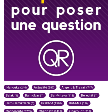
'Hanouka
Actualité
Argent & Travail
(244)
(287)
(747)
Balak
Bamidbar
Bar-Mitsva
Berechit
(1)
(1)
(118)
(1)
Beth-Hamikdach
Brakhot
Brit-Mila
(6)
(1520)
(176)
Cacheroute
Chabbath
Chavouot
(3703)
(2429)
(219)