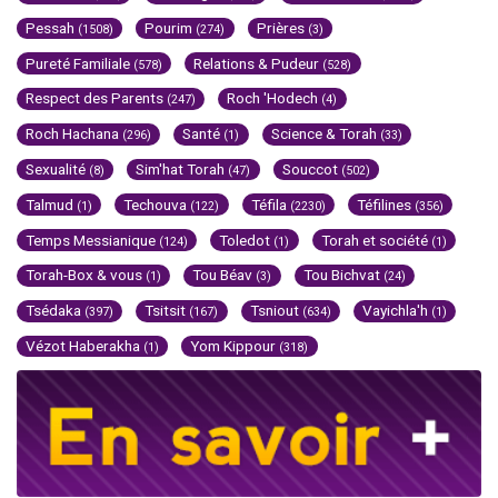
Pessah
Pourim
Prières
(1508)
(274)
(3)
Pureté Familiale
Relations & Pudeur
(578)
(528)
Respect des Parents
Roch 'Hodech
(247)
(4)
Roch Hachana
Santé
Science & Torah
(296)
(1)
(33)
Sexualité
Sim'hat Torah
Souccot
(8)
(47)
(502)
Talmud
Techouva
Téfila
Téfilines
(1)
(122)
(2230)
(356)
Temps Messianique
Toledot
Torah et société
(124)
(1)
(1)
Torah-Box & vous
Tou Béav
Tou Bichvat
(1)
(3)
(24)
Tsédaka
Tsitsit
Tsniout
Vayichla'h
(397)
(167)
(634)
(1)
Vézot Haberakha
Yom Kippour
(1)
(318)