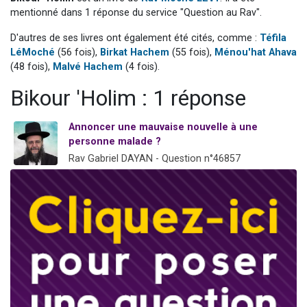
17 personnes viennent de demander une bénédiction
mentionné dans 1 réponse du service "Question au Rav".
4 personnes viennent de nous rejoindre sur WhatsApp
D'autres de ses livres ont également été cités, comme :
Téfila
LéMoché
(56 fois),
Birkat Hachem
(55 fois),
Ménou'hat Ahava
Il reste 49 places pour étudier en groupe sur Zoom
(48 fois),
Malvé Hachem
(4 fois).
Eva vient de donner son Maasser
Bikour 'Holim : 1 réponse
Eli vient de donner son Maasser
Annoncer une mauvaise nouvelle à une
personne malade ?
Rav Gabriel DAYAN - Question n°46857