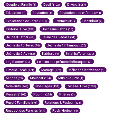
Couple et Famille
Deuil
Divers
(5)
(1102)
(5037)
Education
Education
Education des enfants
(1)
(1)
(244)
Explications de Torah
Femmes
Hassidout
(1058)
(316)
(4)
Histoire Juive
Hochaana Rabba
(189)
(18)
Jeûne d'Esther
Jeûne de Guedalia
(69)
(51)
Jeûne du 10 Tévet
Jeûne du 17 Tamouz
(74)
(270)
Jeûne du 9 Av
Kabbala
Kriat haTorah
(582)
(4)
(220)
Lag Baomer
Le sens des prénoms hébraïques
(29)
(2)
Limoud Torah
Mariage
Mélanges lait/viande
(371)
(772)
(1)
Middot
Moussar
Musique juive
(69)
(154)
(1)
Non-Juifs
Nos Sages
Pensée Juive
(249)
(131)
(3087)
Pessah
Pourim
Prières
(1508)
(274)
(3)
Pureté Familiale
Relations & Pudeur
(578)
(528)
Respect des Parents
Roch 'Hodech
(247)
(4)