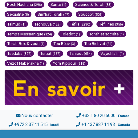
Roch Hachana
Santé
Science & Torah
(296)
(1)
(33)
Sexualité
Sim'hat Torah
Souccot
(8)
(47)
(502)
Talmud
Techouva
Téfila
Téfilines
(1)
(122)
(2230)
(356)
Temps Messianique
Toledot
Torah et société
(124)
(1)
(1)
Torah-Box & vous
Tou Béav
Tou Bichvat
(1)
(3)
(24)
Tsédaka
Tsitsit
Tsniout
Vayichla'h
(397)
(167)
(634)
(1)
Vézot Haberakha
Yom Kippour
(1)
(318)
Nous contacter
+33.1.80.20.5000
France
+972.2.37.41.515
+1.437.887.14.93
Israël
Canada