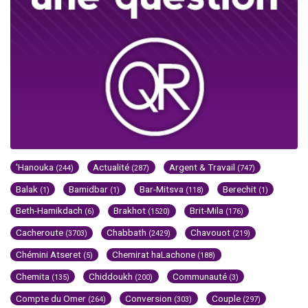
'Hanouka
Actualité
Argent & Travail
(244)
(287)
(747)
Balak
Bamidbar
Bar-Mitsva
Berechit
(1)
(1)
(118)
(1)
Beth-Hamikdach
Brakhot
Brit-Mila
(6)
(1520)
(176)
Cacheroute
Chabbath
Chavouot
(3703)
(2429)
(219)
Chémini Atseret
Chemirat haLachone
(5)
(188)
Chemita
Chiddoukh
Communauté
(135)
(200)
(3)
Compte du Omer
Conversion
Couple
(264)
(303)
(297)