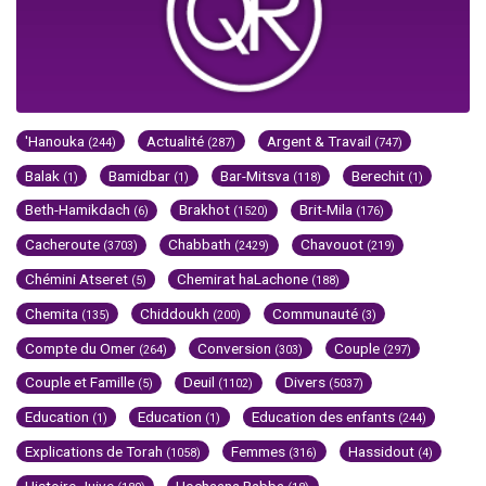
'Hanouka
Actualité
Argent & Travail
(244)
(287)
(747)
Balak
Bamidbar
Bar-Mitsva
Berechit
(1)
(1)
(118)
(1)
Beth-Hamikdach
Brakhot
Brit-Mila
(6)
(1520)
(176)
Cacheroute
Chabbath
Chavouot
(3703)
(2429)
(219)
Chémini Atseret
Chemirat haLachone
(5)
(188)
Chemita
Chiddoukh
Communauté
(135)
(200)
(3)
Compte du Omer
Conversion
Couple
(264)
(303)
(297)
Couple et Famille
Deuil
Divers
(5)
(1102)
(5037)
Education
Education
Education des enfants
(1)
(1)
(244)
Explications de Torah
Femmes
Hassidout
(1058)
(316)
(4)
Histoire Juive
Hochaana Rabba