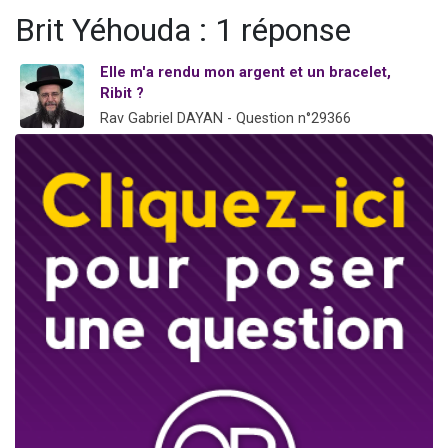
Il reste 49 places pour étudier en groupe sur Zoom
Brit Yéhouda : 1 réponse
12 nouvelles musiques dans Torah-Box Music
Elle m'a rendu mon argent et un bracelet,
3 personnes viennent de nous rejoindre sur WhatsApp
Ribit ?
2 personnes viennent de nous rejoindre sur WhatsApp
Rav Gabriel DAYAN - Question n°29366
2 personnes viennent de nous rejoindre sur WhatsApp