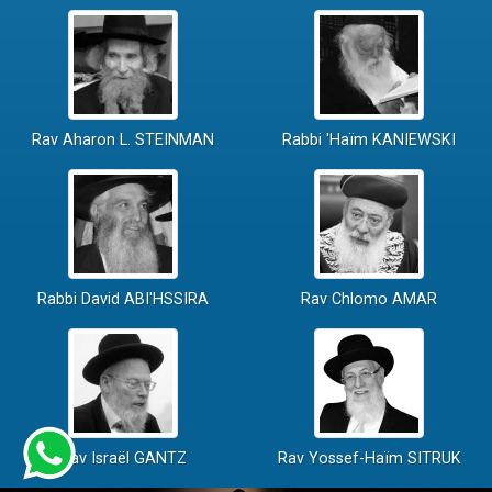
Rav Aharon L. STEINMAN
Rabbi 'Haïm KANIEWSKI
Rabbi David ABI'HSSIRA
Rav Chlomo AMAR
Rav Israël GANTZ
Rav Yossef-Haïm SITRUK