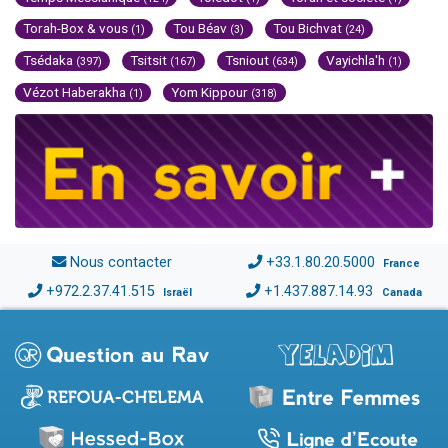
Torah-Box & vous
Tou Béav
Tou Bichvat
(1)
(3)
(24)
Tsédaka
Tsitsit
Tsniout
Vayichla'h
(397)
(167)
(634)
(1)
Vézot Haberakha
Yom Kippour
(1)
(318)
Nous contacter
+33.1.80.20.5000
France
+972.2.37.41.515
+1.437.887.14.93
Israël
Canada