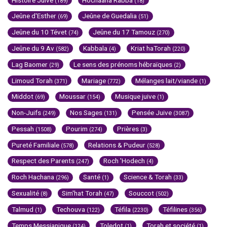
(189)
(18)
Jeûne d'Esther
Jeûne de Guedalia
(69)
(51)
Jeûne du 10 Tévet
Jeûne du 17 Tamouz
(74)
(270)
Jeûne du 9 Av
Kabbala
Kriat haTorah
(582)
(4)
(220)
Lag Baomer
Le sens des prénoms hébraïques
(29)
(2)
Limoud Torah
Mariage
Mélanges lait/viande
(371)
(772)
(1)
Middot
Moussar
Musique juive
(69)
(154)
(1)
Non-Juifs
Nos Sages
Pensée Juive
(249)
(131)
(3087)
Pessah
Pourim
Prières
(1508)
(274)
(3)
Pureté Familiale
Relations & Pudeur
(578)
(528)
Respect des Parents
Roch 'Hodech
(247)
(4)
Roch Hachana
Santé
Science & Torah
(296)
(1)
(33)
Sexualité
Sim'hat Torah
Souccot
(8)
(47)
(502)
Talmud
Techouva
Téfila
Téfilines
(1)
(122)
(2230)
(356)
Temps Messianique
Toledot
Torah et société
(124)
(1)
(1)