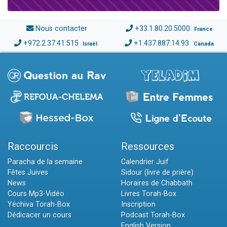
Nous contacter
+33.1.80.20.5000
France
+972.2.37.41.515
+1.437.887.14.93
Israël
Canada
Raccourcis
Ressources
Paracha de la semaine
Calendrier Juif
Fêtes Juives
Sidour (livre de prière)
News
Horaires de Chabbath
Cours Mp3-Vidéo
Livres Torah-Box
Yéchiva Torah-Box
Inscription
Dédicacer un cours
Podcast Torah-Box
English Version