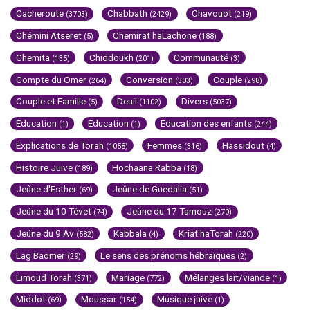
Cacheroute
Chabbath
Chavouot
(3703)
(2429)
(219)
Chémini Atseret
Chemirat haLachone
(5)
(188)
Chemita
Chiddoukh
Communauté
(135)
(201)
(3)
Compte du Omer
Conversion
Couple
(264)
(303)
(298)
Couple et Famille
Deuil
Divers
(5)
(1102)
(5037)
Education
Education
Education des enfants
(1)
(1)
(244)
Explications de Torah
Femmes
Hassidout
(1058)
(316)
(4)
Histoire Juive
Hochaana Rabba
(189)
(18)
Jeûne d'Esther
Jeûne de Guedalia
(69)
(51)
Jeûne du 10 Tévet
Jeûne du 17 Tamouz
(74)
(270)
Jeûne du 9 Av
Kabbala
Kriat haTorah
(582)
(4)
(220)
Lag Baomer
Le sens des prénoms hébraïques
(29)
(2)
Limoud Torah
Mariage
Mélanges lait/viande
(371)
(772)
(1)
Middot
Moussar
Musique juive
(69)
(154)
(1)