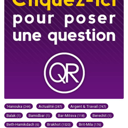
'Hanouka
Actualité
Argent & Travail
(244)
(287)
(747)
Balak
Bamidbar
Bar-Mitsva
Berechit
(1)
(1)
(118)
(1)
Beth-Hamikdach
Brakhot
Brit-Mila
(6)
(1520)
(176)