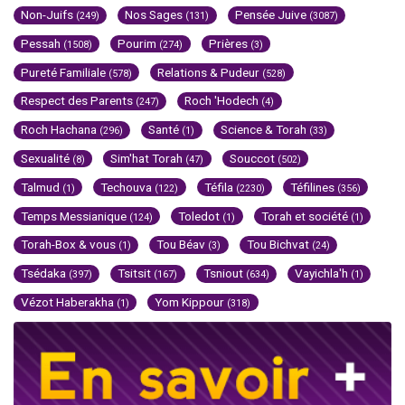
Non-Juifs
Nos Sages
Pensée Juive
(249)
(131)
(3087)
Pessah
Pourim
Prières
(1508)
(274)
(3)
Pureté Familiale
Relations & Pudeur
(578)
(528)
Respect des Parents
Roch 'Hodech
(247)
(4)
Roch Hachana
Santé
Science & Torah
(296)
(1)
(33)
Sexualité
Sim'hat Torah
Souccot
(8)
(47)
(502)
Talmud
Techouva
Téfila
Téfilines
(1)
(122)
(2230)
(356)
Temps Messianique
Toledot
Torah et société
(124)
(1)
(1)
Torah-Box & vous
Tou Béav
Tou Bichvat
(1)
(3)
(24)
Tsédaka
Tsitsit
Tsniout
Vayichla'h
(397)
(167)
(634)
(1)
Vézot Haberakha
Yom Kippour
(1)
(318)