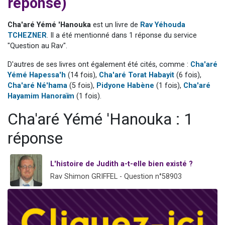
réponse)
6 personnes viennent de nous rejoindre sur WhatsApp
4 personnes viennent de faire un don pour Reloger Rivka, 6 enfants, victime de violences...
Cha'aré Yémé 'Hanouka
est un livre de
Rav Yéhouda
TCHEZNER
. Il a été mentionné dans 1 réponse du service
2 personnes viennent de faire un don pour 1 Journée de Vacances Pour les Enfants
"Question au Rav".
4 personnes viennent de nous rejoindre sur WhatsApp
D'autres de ses livres ont également été cités, comme :
Cha'aré
3 nouvelles musiques dans Torah-Box Music
Yémé Hapessa'h
(14 fois),
Cha'aré Torat Habayit
(6 fois),
Cha'aré Né'hama
(5 fois),
Pidyone Habène
(1 fois),
Cha'aré
Hayamim Hanoraïm
(1 fois).
Cha'aré Yémé 'Hanouka : 1
réponse
L'histoire de Judith a-t-elle bien existé ?
Rav Shimon GRIFFEL - Question n°58903