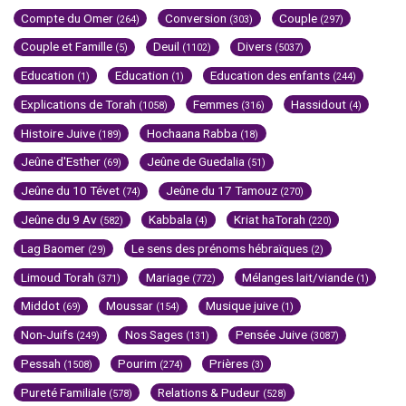
Compte du Omer
Conversion
Couple
(264)
(303)
(297)
Couple et Famille
Deuil
Divers
(5)
(1102)
(5037)
Education
Education
Education des enfants
(1)
(1)
(244)
Explications de Torah
Femmes
Hassidout
(1058)
(316)
(4)
Histoire Juive
Hochaana Rabba
(189)
(18)
Jeûne d'Esther
Jeûne de Guedalia
(69)
(51)
Jeûne du 10 Tévet
Jeûne du 17 Tamouz
(74)
(270)
Jeûne du 9 Av
Kabbala
Kriat haTorah
(582)
(4)
(220)
Lag Baomer
Le sens des prénoms hébraïques
(29)
(2)
Limoud Torah
Mariage
Mélanges lait/viande
(371)
(772)
(1)
Middot
Moussar
Musique juive
(69)
(154)
(1)
Non-Juifs
Nos Sages
Pensée Juive
(249)
(131)
(3087)
Pessah
Pourim
Prières
(1508)
(274)
(3)
Pureté Familiale
Relations & Pudeur
(578)
(528)