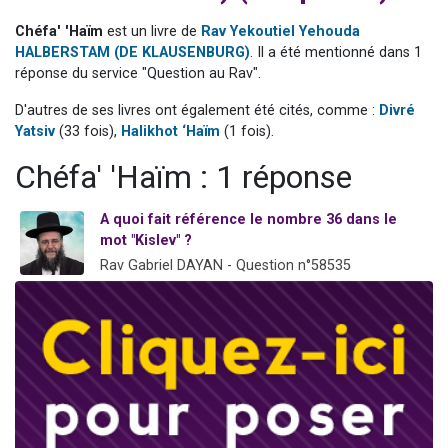
13 personnes viennent de demander une bénédiction
Chéfa' 'Haïm
est un livre de
Rav Yekoutiel Yehouda
30 personnes viennent de faire un don pour Sauvez la jambe de Yohan
HALBERSTAM (DE KLAUSENBURG)
. Il a été mentionné dans 1
réponse du service "Question au Rav".
Il reste 49 places pour étudier en groupe sur Zoom
12 nouvelles musiques dans Torah-Box Music
D'autres de ses livres ont également été cités, comme :
Divré
Yatsiv
(33 fois),
Halikhot ‘Haïm
(1 fois).
29 personnes viennent de demander une bénédiction
Chéfa' 'Haïm : 1 réponse
A quoi fait référence le nombre 36 dans le
mot "Kislev" ?
Rav Gabriel DAYAN - Question n°58535