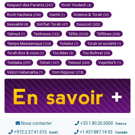
Respect des Parents
Roch 'Hodech
(247)
(4)
Roch Hachana
Santé
Science & Torah
(296)
(1)
(33)
Sexualité
Sim'hat Torah
Souccot
(8)
(47)
(502)
Talmud
Techouva
Téfila
Téfilines
(1)
(122)
(2230)
(356)
Temps Messianique
Toledot
Torah et société
(124)
(1)
(1)
Torah-Box & vous
Tou Béav
Tou Bichvat
(1)
(3)
(24)
Tsédaka
Tsitsit
Tsniout
Vayichla'h
(397)
(167)
(634)
(1)
Vézot Haberakha
Yom Kippour
(1)
(318)
Nous contacter
+33.1.80.20.5000
France
+972.2.37.41.515
+1.437.887.14.93
Israël
Canada