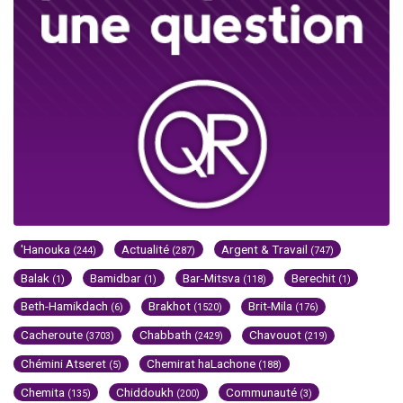
'Hanouka
Actualité
Argent & Travail
(244)
(287)
(747)
Balak
Bamidbar
Bar-Mitsva
Berechit
(1)
(1)
(118)
(1)
Beth-Hamikdach
Brakhot
Brit-Mila
(6)
(1520)
(176)
Cacheroute
Chabbath
Chavouot
(3703)
(2429)
(219)
Chémini Atseret
Chemirat haLachone
(5)
(188)
Chemita
Chiddoukh
Communauté
(135)
(200)
(3)