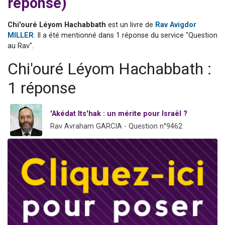
réponse)
Nouvelle émission radio : Visions de grandeur n°104 : Le Chabbath et le Birkat Hamazone à travers le temps
61 personnes viennent de demander une bénédiction
Chi'ouré Léyom Hachabbath
est un livre de
Rav Avigdor
MILLER
. Il a été mentionné dans 1 réponse du service "Question
Ariel vient de donner son Maasser
au Rav".
Il reste 49 places pour étudier en groupe sur Zoom
Chi'ouré Léyom Hachabbath :
Eva vient de donner son Maasser
1 réponse
'Akédat Its'hak : un mérite pour Israël ?
Rav Avraham GARCIA - Question n°9462