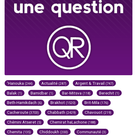
'Hanouka
Actualité
Argent & Travail
(244)
(287)
(747)
Balak
Bamidbar
Bar-Mitsva
Berechit
(1)
(1)
(118)
(1)
Beth-Hamikdach
Brakhot
Brit-Mila
(6)
(1520)
(176)
Cacheroute
Chabbath
Chavouot
(3703)
(2429)
(219)
Chémini Atseret
Chemirat haLachone
(5)
(188)
Chemita
Chiddoukh
Communauté
(135)
(200)
(3)