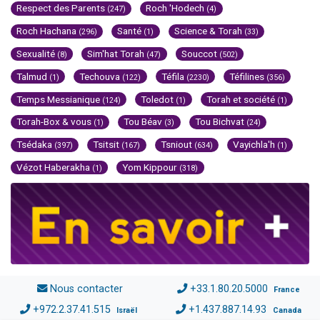
Respect des Parents
Roch 'Hodech
(247)
(4)
Roch Hachana
Santé
Science & Torah
(296)
(1)
(33)
Sexualité
Sim'hat Torah
Souccot
(8)
(47)
(502)
Talmud
Techouva
Téfila
Téfilines
(1)
(122)
(2230)
(356)
Temps Messianique
Toledot
Torah et société
(124)
(1)
(1)
Torah-Box & vous
Tou Béav
Tou Bichvat
(1)
(3)
(24)
Tsédaka
Tsitsit
Tsniout
Vayichla'h
(397)
(167)
(634)
(1)
Vézot Haberakha
Yom Kippour
(1)
(318)
Nous contacter
+33.1.80.20.5000
France
+972.2.37.41.515
+1.437.887.14.93
Israël
Canada