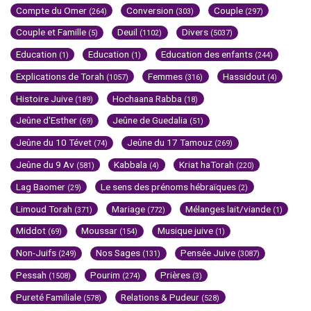
Compte du Omer
Conversion
Couple
(264)
(303)
(297)
Couple et Famille
Deuil
Divers
(5)
(1102)
(5037)
Education
Education
Education des enfants
(1)
(1)
(244)
Explications de Torah
Femmes
Hassidout
(1057)
(316)
(4)
Histoire Juive
Hochaana Rabba
(189)
(18)
Jeûne d'Esther
Jeûne de Guedalia
(69)
(51)
Jeûne du 10 Tévet
Jeûne du 17 Tamouz
(74)
(269)
Jeûne du 9 Av
Kabbala
Kriat haTorah
(581)
(4)
(220)
Lag Baomer
Le sens des prénoms hébraïques
(29)
(2)
Limoud Torah
Mariage
Mélanges lait/viande
(371)
(772)
(1)
Middot
Moussar
Musique juive
(69)
(154)
(1)
Non-Juifs
Nos Sages
Pensée Juive
(249)
(131)
(3087)
Pessah
Pourim
Prières
(1508)
(274)
(3)
Pureté Familiale
Relations & Pudeur
(578)
(528)