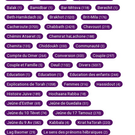
Balak
Bamidbar
Bar-Mitsva
Berechit
(1)
(1)
(118)
(1)
Beth-Hamikdach
Brakhot
Brit-Mila
(6)
(1520)
(176)
Cacheroute
Chabbath
Chavouot
(3703)
(2429)
(219)
Chémini Atseret
Chemirat haLachone
(5)
(188)
Chemita
Chiddoukh
Communauté
(135)
(200)
(3)
Compte du Omer
Conversion
Couple
(264)
(303)
(297)
Couple et Famille
Deuil
Divers
(5)
(1102)
(5037)
Education
Education
Education des enfants
(1)
(1)
(244)
Explications de Torah
Femmes
Hassidout
(1058)
(316)
(4)
Histoire Juive
Hochaana Rabba
(189)
(18)
Jeûne d'Esther
Jeûne de Guedalia
(69)
(51)
Jeûne du 10 Tévet
Jeûne du 17 Tamouz
(74)
(270)
Jeûne du 9 Av
Kabbala
Kriat haTorah
(582)
(4)
(220)
Lag Baomer
Le sens des prénoms hébraïques
(29)
(2)