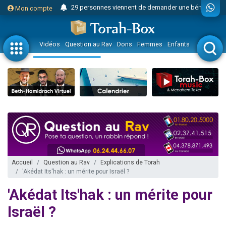
29 personnes viennent de demander une bénédiction
Mon compte
Il reste 49 places pour étudier en groupe sur Zoom
16 personnes viennent de faire un don pour Diane, 80 ans, dans un appartement insalubre
Vidéos
Question au Rav
Dons
Femmes
Enfants
Etude sur 
2 personnes viennent de nous rejoindre sur WhatsApp
6 personnes viennent de nous rejoindre sur WhatsApp
4 personnes viennent de faire un don pour Reloger Rivka, 6 enfants, victime de violences...
2 personnes viennent de faire un don pour 1 Journée de Vacances Pour les Enfants
17 personnes viennent de demander une bénédiction
4 personnes viennent de nous rejoindre sur WhatsApp
Il reste 49 places pour étudier en groupe sur Zoom
Eva vient de donner son Maasser
Accueil
Question au Rav
Explications de Torah
'Akédat Its'hak : un mérite pour Israël ?
4 personnes viennent de nous rejoindre sur WhatsApp
3 personnes viennent de nous rejoindre sur WhatsApp
'Akédat Its'hak : un mérite pour
Odaya vient de donner son Maasser
Israël ?
3 personnes viennent de faire un don pour 5 jours de vacances aux Orphelins