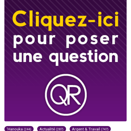
'Hanouka
Actualité
Argent & Travail
(244)
(287)
(747)