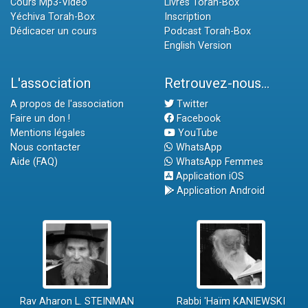
Cours Mp3-Vidéo
Livres Torah-Box
Yéchiva Torah-Box
Inscription
Dédicacer un cours
Podcast Torah-Box
English Version
L'association
Retrouvez-nous...
A propos de l'association
Twitter
Faire un don !
Facebook
Mentions légales
YouTube
Nous contacter
WhatsApp
Aide (FAQ)
WhatsApp Femmes
Application iOS
Application Android
Rav Aharon L. STEINMAN
Rabbi 'Haïm KANIEWSKI