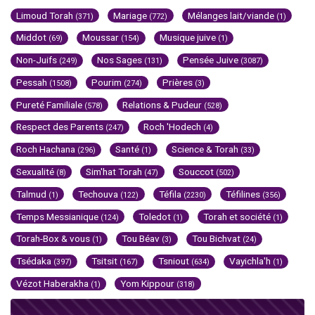
Limoud Torah
Mariage
Mélanges lait/viande
(371)
(772)
(1)
Middot
Moussar
Musique juive
(69)
(154)
(1)
Non-Juifs
Nos Sages
Pensée Juive
(249)
(131)
(3087)
Pessah
Pourim
Prières
(1508)
(274)
(3)
Pureté Familiale
Relations & Pudeur
(578)
(528)
Respect des Parents
Roch 'Hodech
(247)
(4)
Roch Hachana
Santé
Science & Torah
(296)
(1)
(33)
Sexualité
Sim'hat Torah
Souccot
(8)
(47)
(502)
Talmud
Techouva
Téfila
Téfilines
(1)
(122)
(2230)
(356)
Temps Messianique
Toledot
Torah et société
(124)
(1)
(1)
Torah-Box & vous
Tou Béav
Tou Bichvat
(1)
(3)
(24)
Tsédaka
Tsitsit
Tsniout
Vayichla'h
(397)
(167)
(634)
(1)
Vézot Haberakha
Yom Kippour
(1)
(318)