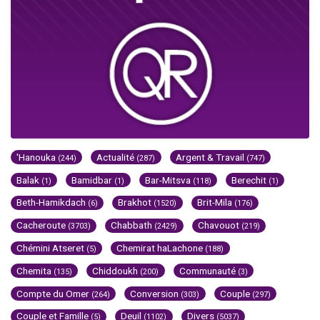
'Hanouka
Actualité
Argent & Travail
(244)
(287)
(747)
Balak
Bamidbar
Bar-Mitsva
Berechit
(1)
(1)
(118)
(1)
Beth-Hamikdach
Brakhot
Brit-Mila
(6)
(1520)
(176)
Cacheroute
Chabbath
Chavouot
(3703)
(2429)
(219)
Chémini Atseret
Chemirat haLachone
(5)
(188)
Chemita
Chiddoukh
Communauté
(135)
(200)
(3)
Compte du Omer
Conversion
Couple
(264)
(303)
(297)
Couple et Famille
Deuil
Divers
(5)
(1102)
(5037)