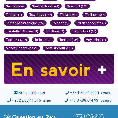
Sexualité
Sim'hat Torah
Souccot
(8)
(47)
(502)
Talmud
Techouva
Téfila
Téfilines
(1)
(122)
(2230)
(356)
Temps Messianique
Toledot
Torah et société
(124)
(1)
(1)
Torah-Box & vous
Tou Béav
Tou Bichvat
(1)
(3)
(24)
Tsédaka
Tsitsit
Tsniout
Vayichla'h
(397)
(167)
(634)
(1)
Vézot Haberakha
Yom Kippour
(1)
(318)
Nous contacter
+33.1.80.20.5000
France
+972.2.37.41.515
+1.437.887.14.93
Israël
Canada