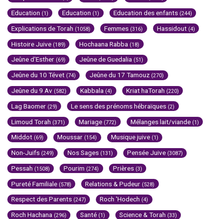
Education
Education
Education des enfants
(1)
(1)
(244)
Explications de Torah
Femmes
Hassidout
(1058)
(316)
(4)
Histoire Juive
Hochaana Rabba
(189)
(18)
Jeûne d'Esther
Jeûne de Guedalia
(69)
(51)
Jeûne du 10 Tévet
Jeûne du 17 Tamouz
(74)
(270)
Jeûne du 9 Av
Kabbala
Kriat haTorah
(582)
(4)
(220)
Lag Baomer
Le sens des prénoms hébraïques
(29)
(2)
Limoud Torah
Mariage
Mélanges lait/viande
(371)
(772)
(1)
Middot
Moussar
Musique juive
(69)
(154)
(1)
Non-Juifs
Nos Sages
Pensée Juive
(249)
(131)
(3087)
Pessah
Pourim
Prières
(1508)
(274)
(3)
Pureté Familiale
Relations & Pudeur
(578)
(528)
Respect des Parents
Roch 'Hodech
(247)
(4)
Roch Hachana
Santé
Science & Torah
(296)
(1)
(33)