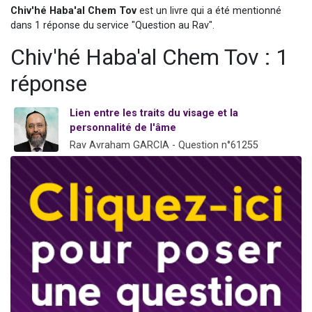
Chiv'hé Haba'al Chem Tov
est un livre qui a été mentionné
13 personnes viennent de demander une bénédiction
dans 1 réponse du service "Question au Rav".
30 personnes viennent de faire un don pour Sauvez la jambe de Yohan
Chiv'hé Haba'al Chem Tov : 1
Il reste 49 places pour étudier en groupe sur Zoom
12 nouvelles musiques dans Torah-Box Music
réponse
29 personnes viennent de demander une bénédiction
Lien entre les traits du visage et la
personnalité de l'âme
Rav Avraham GARCIA - Question n°61255