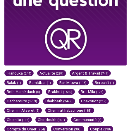
'Hanouka
Actualité
Argent & Travail
(244)
(287)
(747)
Balak
Bamidbar
Bar-Mitsva
Berechit
(1)
(1)
(118)
(1)
Beth-Hamikdach
Brakhot
Brit-Mila
(6)
(1520)
(176)
Cacheroute
Chabbath
Chavouot
(3703)
(2429)
(219)
Chémini Atseret
Chemirat haLachone
(5)
(188)
Chemita
Chiddoukh
Communauté
(135)
(201)
(3)
Compte du Omer
Conversion
Couple
(264)
(303)
(298)