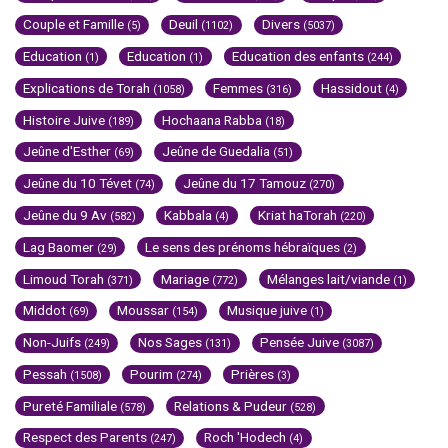
Couple et Famille
Deuil
Divers
(5)
(1102)
(5037)
Education
Education
Education des enfants
(1)
(1)
(244)
Explications de Torah
Femmes
Hassidout
(1058)
(316)
(4)
Histoire Juive
Hochaana Rabba
(189)
(18)
Jeûne d'Esther
Jeûne de Guedalia
(69)
(51)
Jeûne du 10 Tévet
Jeûne du 17 Tamouz
(74)
(270)
Jeûne du 9 Av
Kabbala
Kriat haTorah
(582)
(4)
(220)
Lag Baomer
Le sens des prénoms hébraïques
(29)
(2)
Limoud Torah
Mariage
Mélanges lait/viande
(371)
(772)
(1)
Middot
Moussar
Musique juive
(69)
(154)
(1)
Non-Juifs
Nos Sages
Pensée Juive
(249)
(131)
(3087)
Pessah
Pourim
Prières
(1508)
(274)
(3)
Pureté Familiale
Relations & Pudeur
(578)
(528)
Respect des Parents
Roch 'Hodech
(247)
(4)