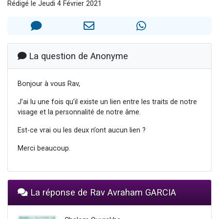
Rédigé le Jeudi 4 Février 2021
3 personnes viennent de nous rejoindre sur WhatsApp
11 personnes viennent de demander une bénédiction
Il reste 49 places pour étudier en groupe sur Zoom
3 personnes viennent de faire un don pour Diane, 80 ans, dans un appartement insalubre
La question de Anonyme
5 personnes viennent de faire un don pour Reloger Rivka, 6 enfants, victime de violences...
Bonjour à vous Rav,
J’ai lu une fois qu’il existe un lien entre les traits de notre
visage et la personnalité de notre âme.
Est-ce vrai ou les deux n’ont aucun lien ?
Merci beaucoup.
La réponse de Rav Avraham GARCIA