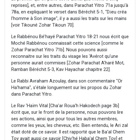
reprises], et, entre autres, dans Parachat Yitro 71a jusqu'à
78a, en expliquant le verset dans Béréchit 5-1, "D.ieu créa
l'homme à Son image", il y a aussi les traits sur les mains
[voir Tikouné Zohar Tikoun 70].
Le Rabbénou Bé'hayé Parachat Yitro 18-21 nous écrit que
Moché Rabbénou connaissait cette science [comme le
Zohar Parachat Yitro 71b]. Nous pouvons aussi
reconnaitre sur les traits du visage les 'Avérot qu'une
personne aurait commises [Zohar Parachat A'haré Mot,
Ramban Béréchit 5-3, Kav Hayachar chapitre 22].
Le Rabbi Avraham Azoulay, dans son commentaire "Or
Ha'hama", s'étale longuement sur les propos du Zohar
dans Parachat Yitro.
Le Rav 'Haïm Vital [Cha'ar Roua'h Hakodech page 3b]
écrit que, sur le front de la personne, nous pouvons lire
ses actions, ainsi que pour tous les autres membres,
comme les yeux, les cheveux, etc. Bien entendu, le Ari zal
était doté de ce savoir. Il est rapporté que le Ba'al Chem
Tov avait aussi ce savoir [Chiv'hé Haba'al Chem Tov] et