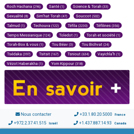
Roch Hachana
Santé
Science & Torah
(296)
(1)
(33)
Sexualité
Sim'hat Torah
Souccot
(8)
(47)
(502)
Talmud
Techouva
Téfila
Téfilines
(1)
(122)
(2230)
(356)
Temps Messianique
Toledot
Torah et société
(124)
(1)
(1)
Torah-Box & vous
Tou Béav
Tou Bichvat
(1)
(3)
(24)
Tsédaka
Tsitsit
Tsniout
Vayichla'h
(397)
(167)
(634)
(1)
Vézot Haberakha
Yom Kippour
(1)
(318)
Nous contacter
+33.1.80.20.5000
France
+972.2.37.41.515
+1.437.887.14.93
Israël
Canada