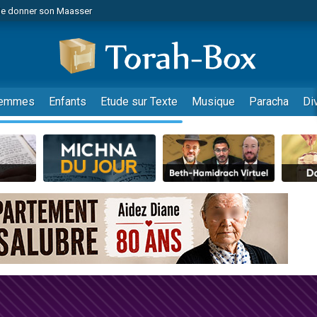
de donner son Maasser
es viennent de faire un don pour 5 jours de vacances aux Orphelins
es viennent de faire un don pour Diane, 80 ans, dans un appartement insalub
viennent de nous rejoindre sur WhatsApp
 viennent de demander une bénédiction
emmes
Enfants
Etude sur Texte
Musique
Paracha
Di
lles musiques dans Torah-Box Music
nnes viennent de faire un don pour Sauvez la jambe de Yohan
49 places pour étudier en groupe sur Zoom
viennent de nous rejoindre sur WhatsApp
viennent de nous rejoindre sur WhatsApp
viennent de nous rejoindre sur WhatsApp
les musiques dans Torah-Box Music
es viennent de faire un don pour Tsédaka : pauvres d'Israel
sion radio : Visions de grandeur n°104 : Le Chabbath et le Birkat Hamazone à 
 viennent de demander une bénédiction