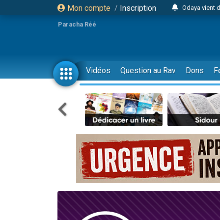
Mon compte
/
Inscription
Odaya vient 
3 personn
Paracha Réé
3 personn
2 personnes 
13 personnes
Vidéos
Question au Rav
Dons
F
12 nouve
30 perso
Il reste 
3 personnes 
2 personnes 
3 personnes 
2 nouvel
8 personn
Nouvelle émis
61 personnes