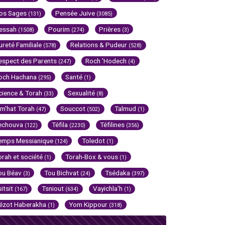
os Sages
Pensée Juive
(131)
(3085)
essah
Pourim
Prières
(1508)
(274)
(3)
ureté Familiale
Relations & Pudeur
(578)
(528)
espect des Parents
Roch 'Hodech
(247)
(4)
och Hachana
Santé
(295)
(1)
cience & Torah
Sexualité
(33)
(8)
im'hat Torah
Souccot
Talmud
(47)
(502)
(1)
echouva
Téfila
Téfilines
(122)
(2230)
(356)
emps Messianique
Toledot
(124)
(1)
orah et société
Torah-Box & vous
(1)
(1)
ou Béav
Tou Bichvat
Tsédaka
(3)
(24)
(397)
sitsit
Tsniout
Vayichla'h
(167)
(634)
(1)
ézot Haberakha
Yom Kippour
(1)
(318)