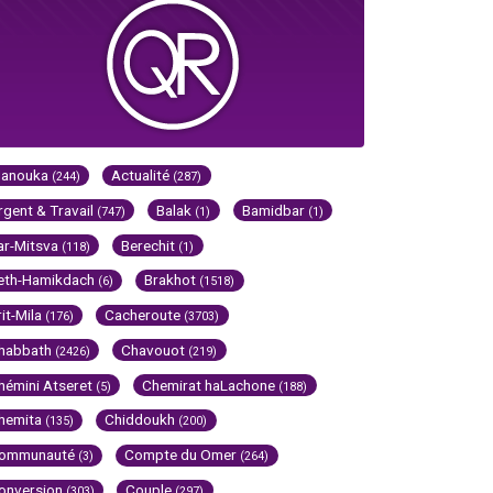
Hanouka
Actualité
(244)
(287)
rgent & Travail
Balak
Bamidbar
(747)
(1)
(1)
ar-Mitsva
Berechit
(118)
(1)
eth-Hamikdach
Brakhot
(6)
(1518)
rit-Mila
Cacheroute
(176)
(3703)
habbath
Chavouot
(2426)
(219)
hémini Atseret
Chemirat haLachone
(5)
(188)
hemita
Chiddoukh
(135)
(200)
ommunauté
Compte du Omer
(3)
(264)
onversion
Couple
(303)
(297)