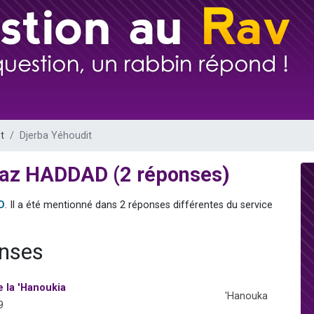
de donner son Maasser
49 places pour étudier en groupe sur Zoom
ent de donner son Maasser
es viennent de faire un don pour 5 enfants déjà orphelins risquent de perdre
viennent de nous rejoindre sur WhatsApp
t
Djerba Yéhoudit
o'az HADDAD (2 réponses)
D
. Il a été mentionné dans 2 réponses différentes du service
onses
 la 'Hanoukia
'Hanouka
9