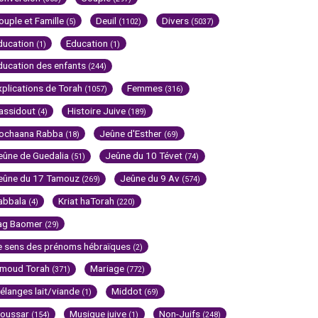
ouple et Famille
Deuil
Divers
(5)
(1102)
(5037)
ducation
Education
(1)
(1)
ducation des enfants
(244)
xplications de Torah
Femmes
(1057)
(316)
assidout
Histoire Juive
(4)
(189)
ochaana Rabba
Jeûne d'Esther
(18)
(69)
eûne de Guedalia
Jeûne du 10 Tévet
(51)
(74)
eûne du 17 Tamouz
Jeûne du 9 Av
(269)
(574)
abbala
Kriat haTorah
(4)
(220)
ag Baomer
(29)
e sens des prénoms hébraïques
(2)
imoud Torah
Mariage
(371)
(772)
élanges lait/viande
Middot
(1)
(69)
oussar
Musique juive
Non-Juifs
(154)
(1)
(248)