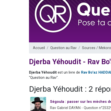
Ariel vient 
Il reste 
Nathaniel vi
6 personn
3 personnes 
Accueil
Question au Rav
Sources / Mekoro
Djerba Yéhoudit - Rav B
Djerba Yéhoudit
est un livre de
Rav Bo'az HADDA
"Question au Rav".
Djerba Yéhoudit : 2 rép
Ségoula : passer sur les mèches de
Rav Gabriel DAYAN - Question n°2532