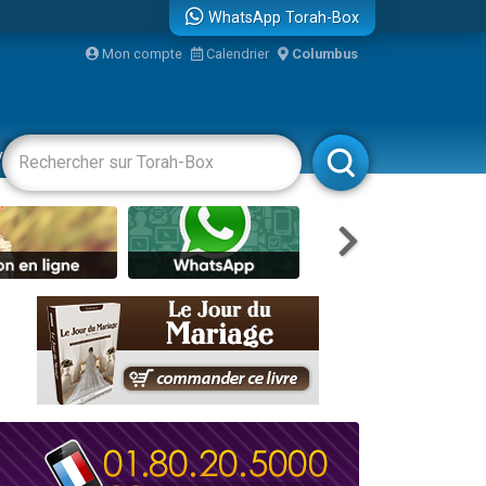
WhatsApp Torah-Box
Mon compte
Calendrier
Columbus
re
vertissements
Livres
Rabbanim
travers le temps