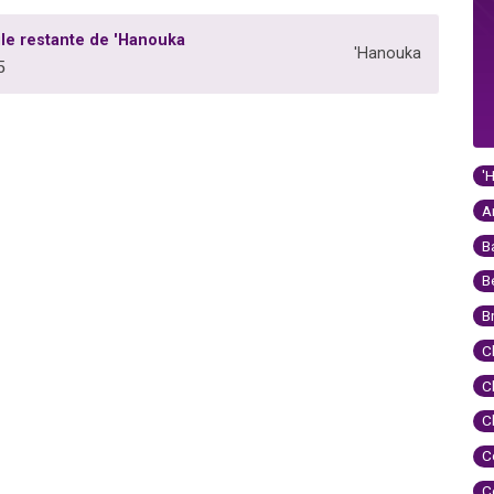
ile restante de 'Hanouka
'Hanouka
5
'
A
B
B
B
C
C
C
C
C