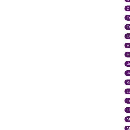
C
E
E
E
H
H
J
J
K
L
L
L
M
M