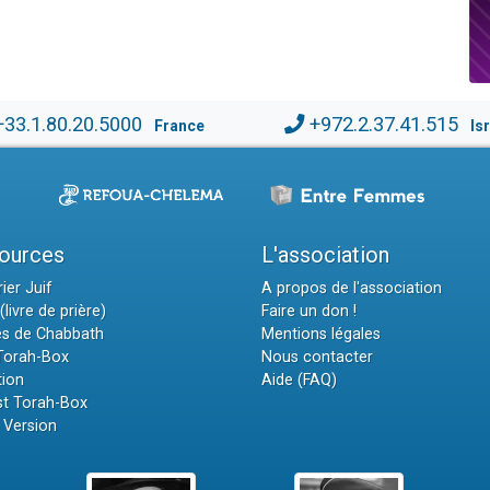
+33.1.80.20.5000
+972.2.37.41.515
France
Is
ources
L'association
ier Juif
A propos de l'association
(livre de prière)
Faire un don !
es de Chabbath
Mentions légales
 Torah-Box
Nous contacter
tion
Aide (FAQ)
t Torah-Box
 Version