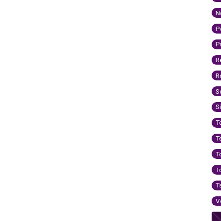
N
P
P
R
R
S
S
T
T
T
T
T
V