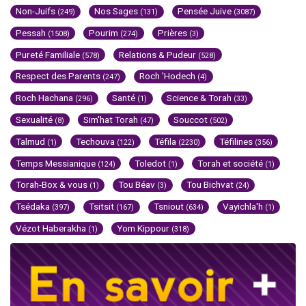
Non-Juifs
Nos Sages
Pensée Juive
(249)
(131)
(3087)
Pessah
Pourim
Prières
(1508)
(274)
(3)
Pureté Familiale
Relations & Pudeur
(578)
(528)
Respect des Parents
Roch 'Hodech
(247)
(4)
Roch Hachana
Santé
Science & Torah
(296)
(1)
(33)
Sexualité
Sim'hat Torah
Souccot
(8)
(47)
(502)
Talmud
Techouva
Téfila
Téfilines
(1)
(122)
(2230)
(356)
Temps Messianique
Toledot
Torah et société
(124)
(1)
(1)
Torah-Box & vous
Tou Béav
Tou Bichvat
(1)
(3)
(24)
Tsédaka
Tsitsit
Tsniout
Vayichla'h
(397)
(167)
(634)
(1)
Vézot Haberakha
Yom Kippour
(1)
(318)