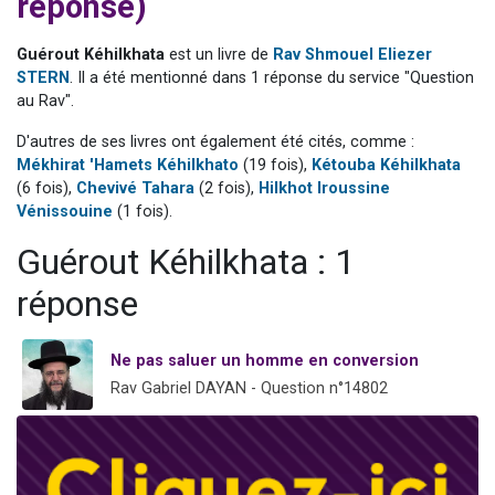
réponse)
3 personnes viennent de nous rejoindre sur WhatsApp
11 personnes viennent de demander une bénédiction
Guérout Kéhilkhata
est un livre de
Rav Shmouel Eliezer
STERN
. Il a été mentionné dans 1 réponse du service "Question
Il reste 49 places pour étudier en groupe sur Zoom
au Rav".
3 personnes viennent de faire un don pour Diane, 80 ans, dans un appartement insalubre
D'autres de ses livres ont également été cités, comme :
5 personnes viennent de faire un don pour Reloger Rivka, 6 enfants, victime de violences...
Mékhirat 'Hamets Kéhilkhato
(19 fois),
Kétouba Kéhilkhata
(6 fois),
Chevivé Tahara
(2 fois),
Hilkhot Iroussine
Vénissouine
(1 fois).
Guérout Kéhilkhata : 1
réponse
Ne pas saluer un homme en conversion
Rav Gabriel DAYAN - Question n°14802