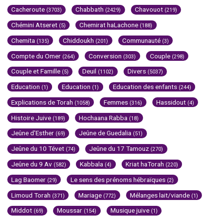
Cacheroute
Chabbath
Chavouot
(3703)
(2429)
(219)
Chémini Atseret
Chemirat haLachone
(5)
(188)
Chemita
Chiddoukh
Communauté
(135)
(201)
(3)
Compte du Omer
Conversion
Couple
(264)
(303)
(298)
Couple et Famille
Deuil
Divers
(5)
(1102)
(5037)
Education
Education
Education des enfants
(1)
(1)
(244)
Explications de Torah
Femmes
Hassidout
(1058)
(316)
(4)
Histoire Juive
Hochaana Rabba
(189)
(18)
Jeûne d'Esther
Jeûne de Guedalia
(69)
(51)
Jeûne du 10 Tévet
Jeûne du 17 Tamouz
(74)
(270)
Jeûne du 9 Av
Kabbala
Kriat haTorah
(582)
(4)
(220)
Lag Baomer
Le sens des prénoms hébraïques
(29)
(2)
Limoud Torah
Mariage
Mélanges lait/viande
(371)
(772)
(1)
Middot
Moussar
Musique juive
(69)
(154)
(1)