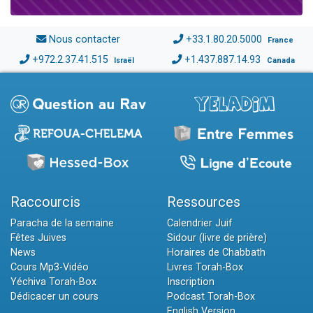
Nous contacter
+33.1.80.20.5000
France
+972.2.37.41.515
+1.437.887.14.93
Israël
Canada
Raccourcis
Ressources
Paracha de la semaine
Calendrier Juif
Fêtes Juives
Sidour (livre de prière)
News
Horaires de Chabbath
Cours Mp3-Vidéo
Livres Torah-Box
Yéchiva Torah-Box
Inscription
Dédicacer un cours
Podcast Torah-Box
English Version