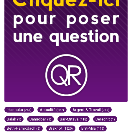
'Hanouka
Actualité
Argent & Travail
(244)
(287)
(747)
Balak
Bamidbar
Bar-Mitsva
Berechit
(1)
(1)
(118)
(1)
Beth-Hamikdach
Brakhot
Brit-Mila
(6)
(1520)
(176)