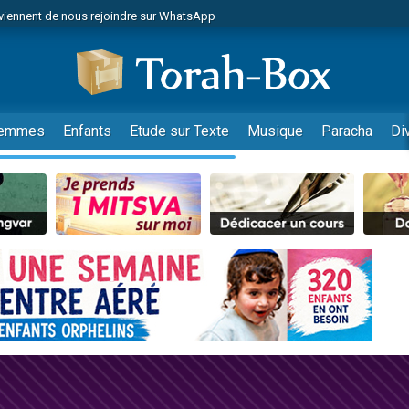
viennent de nous rejoindre sur WhatsApp
es viennent de faire un don pour Reloger Rivka, 6 enfants, victime de violences
es viennent de faire un don pour 1 Journée de Vacances Pour les Enfants
 viennent de demander une bénédiction
viennent de nous rejoindre sur WhatsApp
emmes
Enfants
Etude sur Texte
Musique
Paracha
Di
49 places pour étudier en groupe sur Zoom
nes viennent de faire un don pour Diane, 80 ans, dans un appartement insalu
 donner son Maasser
viennent de nous rejoindre sur WhatsApp
viennent de nous rejoindre sur WhatsApp
es viennent de faire un don pour 5 jours de vacances aux Orphelins
de donner son Maasser
 viennent de demander une bénédiction
viennent de nous rejoindre sur WhatsApp
nnes viennent de faire un don pour Sauvez la jambe de Yohan