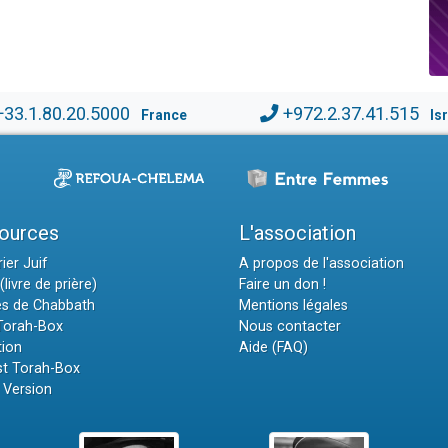
+33.1.80.20.5000
+972.2.37.41.515
France
Is
ources
L'association
ier Juif
A propos de l'association
(livre de prière)
Faire un don !
es de Chabbath
Mentions légales
 Torah-Box
Nous contacter
tion
Aide (FAQ)
t Torah-Box
 Version