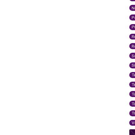
N
P
P
R
R
S
S
T
T
T
T
T
V