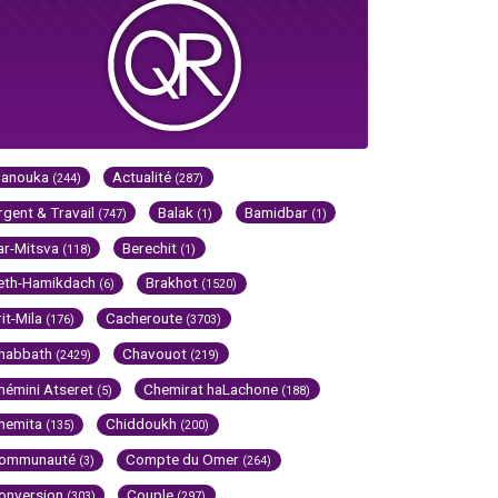
Hanouka
Actualité
(244)
(287)
rgent & Travail
Balak
Bamidbar
(747)
(1)
(1)
ar-Mitsva
Berechit
(118)
(1)
eth-Hamikdach
Brakhot
(6)
(1520)
rit-Mila
Cacheroute
(176)
(3703)
habbath
Chavouot
(2429)
(219)
hémini Atseret
Chemirat haLachone
(5)
(188)
hemita
Chiddoukh
(135)
(200)
ommunauté
Compte du Omer
(3)
(264)
onversion
Couple
(303)
(297)