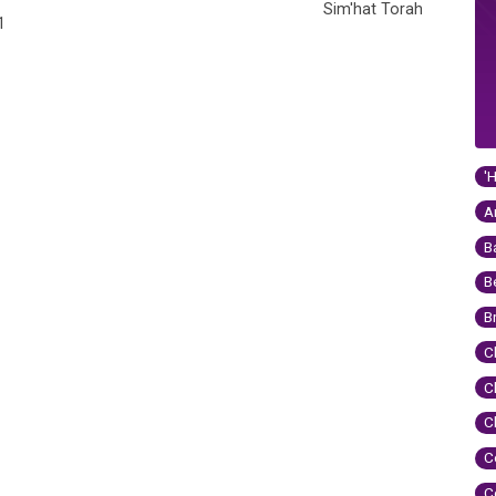
Sim'hat Torah
1
'
A
B
B
B
C
C
C
C
C