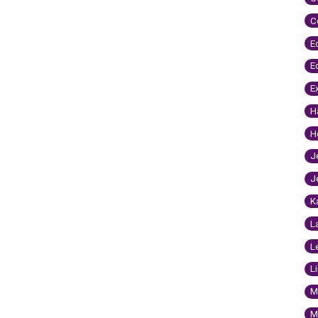
C
E
E
E
H
H
J
J
K
L
L
L
M
M