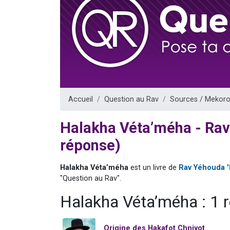
Il reste 
12 nouve
3 personnes 
2 personnes 
2 personnes 
Accueil
Question au Rav
Sources / Mekoro
Halakha Véta’méha - Ra
réponse)
Halakha Véta’méha
est un livre de
Rav Yéhouda 
"Question au Rav".
Halakha Véta’méha : 1 
Origine des Hakafot Chniyot