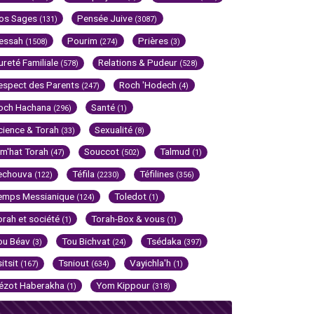
os Sages
Pensée Juive
(131)
(3087)
essah
Pourim
Prières
(1508)
(274)
(3)
ureté Familiale
Relations & Pudeur
(578)
(528)
espect des Parents
Roch 'Hodech
(247)
(4)
och Hachana
Santé
(296)
(1)
cience & Torah
Sexualité
(33)
(8)
im'hat Torah
Souccot
Talmud
(47)
(502)
(1)
echouva
Téfila
Téfilines
(122)
(2230)
(356)
emps Messianique
Toledot
(124)
(1)
orah et société
Torah-Box & vous
(1)
(1)
ou Béav
Tou Bichvat
Tsédaka
(3)
(24)
(397)
sitsit
Tsniout
Vayichla'h
(167)
(634)
(1)
ézot Haberakha
Yom Kippour
(1)
(318)