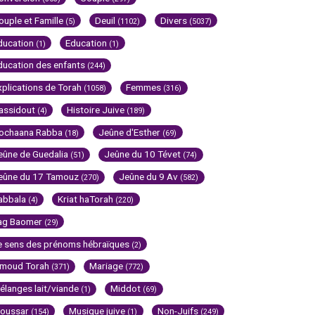
ouple et Famille
Deuil
Divers
(5)
(1102)
(5037)
ducation
Education
(1)
(1)
ducation des enfants
(244)
xplications de Torah
Femmes
(1058)
(316)
assidout
Histoire Juive
(4)
(189)
ochaana Rabba
Jeûne d'Esther
(18)
(69)
eûne de Guedalia
Jeûne du 10 Tévet
(51)
(74)
eûne du 17 Tamouz
Jeûne du 9 Av
(270)
(582)
abbala
Kriat haTorah
(4)
(220)
ag Baomer
(29)
e sens des prénoms hébraïques
(2)
imoud Torah
Mariage
(371)
(772)
élanges lait/viande
Middot
(1)
(69)
oussar
Musique juive
Non-Juifs
(154)
(1)
(249)