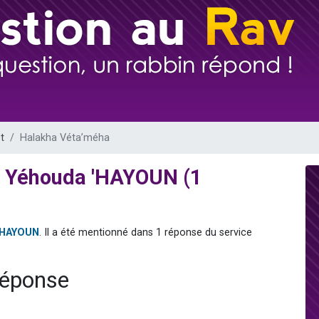
49 places pour étudier en groupe sur Zoom
lles musiques dans Torah-Box Music
viennent de nous rejoindre sur WhatsApp
viennent de nous rejoindre sur WhatsApp
viennent de nous rejoindre sur WhatsApp
t
Halakha Véta’méha
v Yéhouda 'HAYOUN (1
'HAYOUN
. Il a été mentionné dans 1 réponse du service
réponse