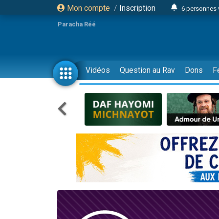
Mon compte
/
Inscription
6 personnes 
4 personn
Paracha Réé
2 personn
17 personnes
4 personnes 
Vidéos
Question au Rav
Dons
F
Il reste 
23 person
Eva vient de
4 personnes 
3 personnes 
3 personn
Odaya vient 
13 personnes
2 personnes 
30 perso