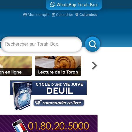
WhatsApp Torah-Box
...
Mon compte
Calendrier
Columbus
vertissements
Livres
Rabbanim
bre