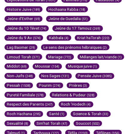
(1057)
(316)
(4)
Histoire Juive
Hochaana Rabba
(189)
(18)
Jeûne d'Esther
Jeûne de Guedalia
(69)
(51)
Jeûne du 10 Tévet
Jeûne du 17 Tamouz
(74)
(269)
Jeûne du 9 Av
Kabbala
Kriat haTorah
(574)
(4)
(220)
Lag Baomer
Le sens des prénoms hébraïques
(29)
(2)
Limoud Torah
Mariage
Mélanges lait/viande
(371)
(772)
(1)
Middot
Moussar
Musique juive
(69)
(154)
(1)
Non-Juifs
Nos Sages
Pensée Juive
(248)
(131)
(3085)
Pessah
Pourim
Prières
(1508)
(274)
(3)
Pureté Familiale
Relations & Pudeur
(578)
(528)
Respect des Parents
Roch 'Hodech
(247)
(4)
Roch Hachana
Santé
Science & Torah
(295)
(1)
(33)
Sexualité
Sim'hat Torah
Souccot
(8)
(47)
(502)
Talmud
Techouva
Téfila
Téfilines
(1)
(122)
(2230)
(356)