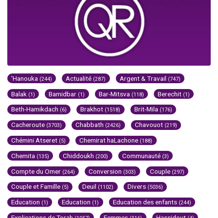
'Hanouka
Actualité
Argent & Travail
(244)
(287)
(747)
Balak
Bamidbar
Bar-Mitsva
Berechit
(1)
(1)
(118)
(1)
Beth-Hamikdach
Brakhot
Brit-Mila
(6)
(1518)
(176)
Cacheroute
Chabbath
Chavouot
(3703)
(2426)
(219)
Chémini Atseret
Chemirat haLachone
(5)
(188)
Chemita
Chiddoukh
Communauté
(135)
(200)
(3)
Compte du Omer
Conversion
Couple
(264)
(303)
(297)
Couple et Famille
Deuil
Divers
(5)
(1102)
(5036)
Education
Education
Education des enfants
(1)
(1)
(244)
Explications de Torah
Femmes
Hassidout