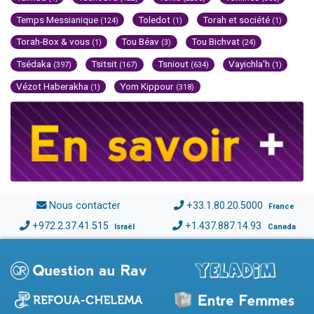
Temps Messianique
Toledot
Torah et société
(124)
(1)
(1)
Torah-Box & vous
Tou Béav
Tou Bichvat
(1)
(3)
(24)
Tsédaka
Tsitsit
Tsniout
Vayichla'h
(397)
(167)
(634)
(1)
Vézot Haberakha
Yom Kippour
(1)
(318)
Nous contacter
+33.1.80.20.5000
France
+972.2.37.41.515
+1.437.887.14.93
Israël
Canada