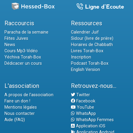
Raccourcis
Ressources
Paracha de la semaine
Calendrier Juif
Fêtes Juives
Sidour (livre de prière)
News
Horaires de Chabbath
Cours Mp3-Vidéo
Livres Torah-Box
Yéchiva Torah-Box
Inscription
Dédicacer un cours
Podcast Torah-Box
English Version
L'association
Retrouvez-nous...
A propos de l'association
Twitter
Faire un don !
Facebook
Mentions légales
YouTube
Nous contacter
WhatsApp
Aide (FAQ)
WhatsApp Femmes
Application iOS
Application Android