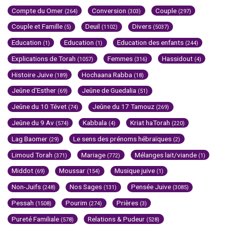
Compte du Omer
Conversion
Couple
(264)
(303)
(297)
Couple et Famille
Deuil
Divers
(5)
(1102)
(5037)
Education
Education
Education des enfants
(1)
(1)
(244)
Explications de Torah
Femmes
Hassidout
(1057)
(316)
(4)
Histoire Juive
Hochaana Rabba
(189)
(18)
Jeûne d'Esther
Jeûne de Guedalia
(69)
(51)
Jeûne du 10 Tévet
Jeûne du 17 Tamouz
(74)
(269)
Jeûne du 9 Av
Kabbala
Kriat haTorah
(574)
(4)
(220)
Lag Baomer
Le sens des prénoms hébraïques
(29)
(2)
Limoud Torah
Mariage
Mélanges lait/viande
(371)
(772)
(1)
Middot
Moussar
Musique juive
(69)
(154)
(1)
Non-Juifs
Nos Sages
Pensée Juive
(248)
(131)
(3085)
Pessah
Pourim
Prières
(1508)
(274)
(3)
Pureté Familiale
Relations & Pudeur
(578)
(528)