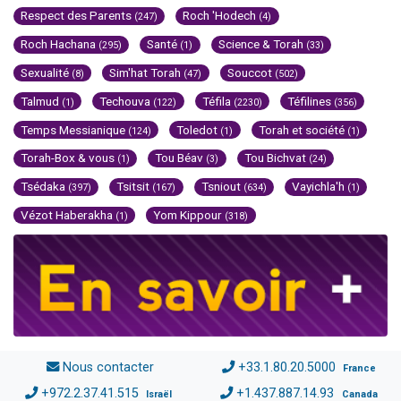
Respect des Parents
Roch 'Hodech
(247)
(4)
Roch Hachana
Santé
Science & Torah
(295)
(1)
(33)
Sexualité
Sim'hat Torah
Souccot
(8)
(47)
(502)
Talmud
Techouva
Téfila
Téfilines
(1)
(122)
(2230)
(356)
Temps Messianique
Toledot
Torah et société
(124)
(1)
(1)
Torah-Box & vous
Tou Béav
Tou Bichvat
(1)
(3)
(24)
Tsédaka
Tsitsit
Tsniout
Vayichla'h
(397)
(167)
(634)
(1)
Vézot Haberakha
Yom Kippour
(1)
(318)
Nous contacter
+33.1.80.20.5000
France
+972.2.37.41.515
+1.437.887.14.93
Israël
Canada