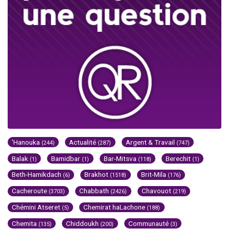
'Hanouka
Actualité
Argent & Travail
(244)
(287)
(747)
Balak
Bamidbar
Bar-Mitsva
Berechit
(1)
(1)
(118)
(1)
Beth-Hamikdach
Brakhot
Brit-Mila
(6)
(1518)
(176)
Cacheroute
Chabbath
Chavouot
(3703)
(2426)
(219)
Chémini Atseret
Chemirat haLachone
(5)
(188)
Chemita
Chiddoukh
Communauté
(135)
(200)
(3)