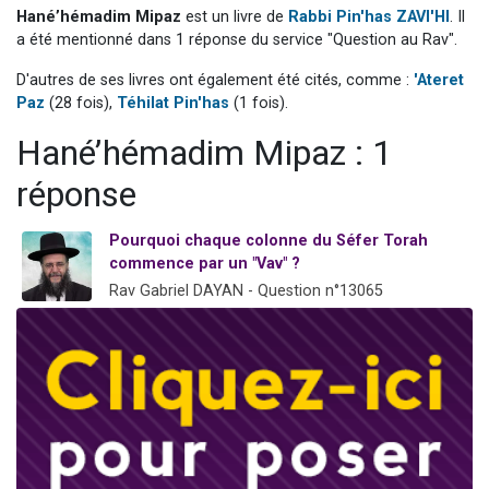
Hané’hémadim Mipaz
est un livre de
Rabbi Pin'has ZAVI'HI
. Il
Ariel vient de donner son Maasser
a été mentionné dans 1 réponse du service "Question au Rav".
Il reste 49 places pour étudier en groupe sur Zoom
D'autres de ses livres ont également été cités, comme :
'Ateret
Nathaniel vient de donner son Maasser
Paz
(28 fois),
Téhilat Pin'has
(1 fois).
6 personnes viennent de faire un don pour 5 enfants déjà orphelins risquent de perdre leur maman
Hané’hémadim Mipaz : 1
3 personnes viennent de nous rejoindre sur WhatsApp
réponse
Pourquoi chaque colonne du Séfer Torah
commence par un "Vav" ?
Rav Gabriel DAYAN - Question n°13065