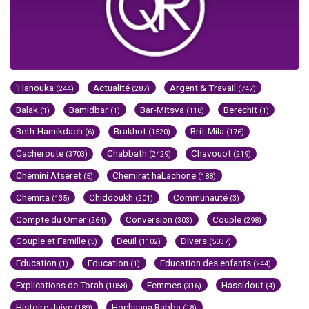
'Hanouka
Actualité
Argent & Travail
(244)
(287)
(747)
Balak
Bamidbar
Bar-Mitsva
Berechit
(1)
(1)
(118)
(1)
Beth-Hamikdach
Brakhot
Brit-Mila
(6)
(1520)
(176)
Cacheroute
Chabbath
Chavouot
(3703)
(2429)
(219)
Chémini Atseret
Chemirat haLachone
(5)
(188)
Chemita
Chiddoukh
Communauté
(135)
(201)
(3)
Compte du Omer
Conversion
Couple
(264)
(303)
(298)
Couple et Famille
Deuil
Divers
(5)
(1102)
(5037)
Education
Education
Education des enfants
(1)
(1)
(244)
Explications de Torah
Femmes
Hassidout
(1058)
(316)
(4)
Histoire Juive
Hochaana Rabba
(189)
(18)