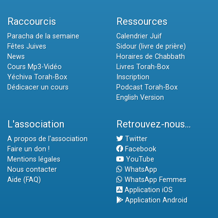
Raccourcis
Ressources
Paracha de la semaine
Calendrier Juif
Fêtes Juives
Sidour (livre de prière)
News
Horaires de Chabbath
Cours Mp3-Vidéo
Livres Torah-Box
Yéchiva Torah-Box
Inscription
Dédicacer un cours
Podcast Torah-Box
English Version
L'association
Retrouvez-nous...
A propos de l'association
Twitter
Faire un don !
Facebook
Mentions légales
YouTube
Nous contacter
WhatsApp
Aide (FAQ)
WhatsApp Femmes
Application iOS
Application Android