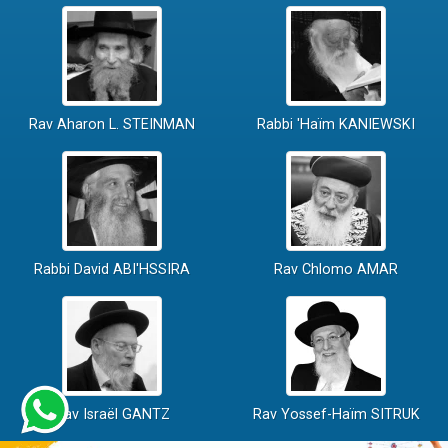
Rav Aharon L. STEINMAN
Rabbi 'Haïm KANIEWSKI
Rabbi David ABI'HSSIRA
Rav Chlomo AMAR
Rav Israël GANTZ
Rav Yossef-Haïm SITRUK