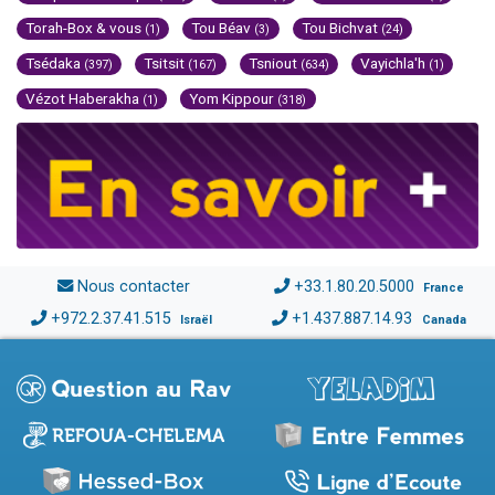
Torah-Box & vous
Tou Béav
Tou Bichvat
(1)
(3)
(24)
Tsédaka
Tsitsit
Tsniout
Vayichla'h
(397)
(167)
(634)
(1)
Vézot Haberakha
Yom Kippour
(1)
(318)
Nous contacter
+33.1.80.20.5000
France
+972.2.37.41.515
+1.437.887.14.93
Israël
Canada