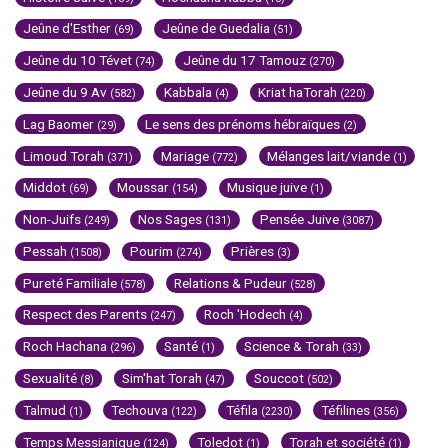
Jeûne d'Esther
Jeûne de Guedalia
(69)
(51)
Jeûne du 10 Tévet
Jeûne du 17 Tamouz
(74)
(270)
Jeûne du 9 Av
Kabbala
Kriat haTorah
(582)
(4)
(220)
Lag Baomer
Le sens des prénoms hébraïques
(29)
(2)
Limoud Torah
Mariage
Mélanges lait/viande
(371)
(772)
(1)
Middot
Moussar
Musique juive
(69)
(154)
(1)
Non-Juifs
Nos Sages
Pensée Juive
(249)
(131)
(3087)
Pessah
Pourim
Prières
(1508)
(274)
(3)
Pureté Familiale
Relations & Pudeur
(578)
(528)
Respect des Parents
Roch 'Hodech
(247)
(4)
Roch Hachana
Santé
Science & Torah
(296)
(1)
(33)
Sexualité
Sim'hat Torah
Souccot
(8)
(47)
(502)
Talmud
Techouva
Téfila
Téfilines
(1)
(122)
(2230)
(356)
Temps Messianique
Toledot
Torah et société
(124)
(1)
(1)