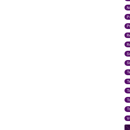
N
P
P
R
R
S
S
T
T
T
T
T
V