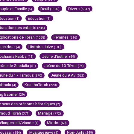
ouple et Famille
Deuil
Divers
(5)
(1102)
(5037)
ducation
Education
(1)
(1)
ducation des enfants
(244)
xplications de Torah
Femmes
(1058)
(316)
assidout
Histoire Juive
(4)
(189)
ochaana Rabba
Jeûne d'Esther
(18)
(69)
eûne de Guedalia
Jeûne du 10 Tévet
(51)
(74)
eûne du 17 Tamouz
Jeûne du 9 Av
(270)
(582)
abbala
Kriat haTorah
(4)
(220)
ag Baomer
(29)
e sens des prénoms hébraïques
(2)
imoud Torah
Mariage
(371)
(772)
élanges lait/viande
Middot
(1)
(69)
oussar
Musique juive
Non-Juifs
(154)
(1)
(249)