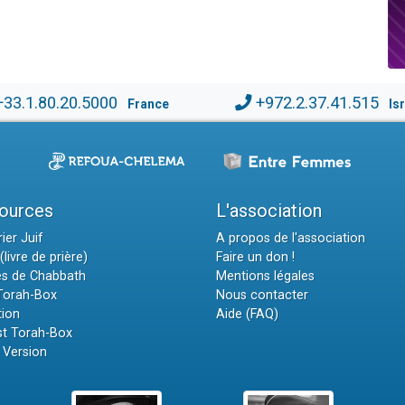
+33.1.80.20.5000
+972.2.37.41.515
France
Is
ources
L'association
ier Juif
A propos de l'association
(livre de prière)
Faire un don !
es de Chabbath
Mentions légales
 Torah-Box
Nous contacter
tion
Aide (FAQ)
t Torah-Box
 Version