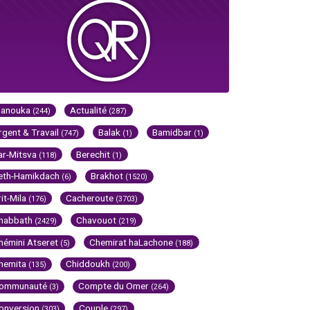
Hanouka
Actualité
(244)
(287)
rgent & Travail
Balak
Bamidbar
(747)
(1)
(1)
ar-Mitsva
Berechit
(118)
(1)
eth-Hamikdach
Brakhot
(6)
(1520)
rit-Mila
Cacheroute
(176)
(3703)
habbath
Chavouot
(2429)
(219)
hémini Atseret
Chemirat haLachone
(5)
(188)
hemita
Chiddoukh
(135)
(200)
ommunauté
Compte du Omer
(3)
(264)
onversion
Couple
(303)
(297)