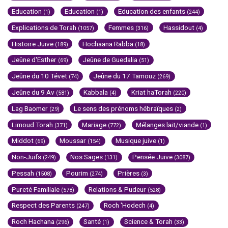
Education
Education
Education des enfants
(1)
(1)
(244)
Explications de Torah
Femmes
Hassidout
(1057)
(316)
(4)
Histoire Juive
Hochaana Rabba
(189)
(18)
Jeûne d'Esther
Jeûne de Guedalia
(69)
(51)
Jeûne du 10 Tévet
Jeûne du 17 Tamouz
(74)
(269)
Jeûne du 9 Av
Kabbala
Kriat haTorah
(581)
(4)
(220)
Lag Baomer
Le sens des prénoms hébraïques
(29)
(2)
Limoud Torah
Mariage
Mélanges lait/viande
(371)
(772)
(1)
Middot
Moussar
Musique juive
(69)
(154)
(1)
Non-Juifs
Nos Sages
Pensée Juive
(249)
(131)
(3087)
Pessah
Pourim
Prières
(1508)
(274)
(3)
Pureté Familiale
Relations & Pudeur
(578)
(528)
Respect des Parents
Roch 'Hodech
(247)
(4)
Roch Hachana
Santé
Science & Torah
(296)
(1)
(33)