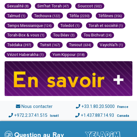
Sexualité
Sim'hat Torah
Souccot
(8)
(47)
(502)
Talmud
Techouva
Téfila
Téfilines
(1)
(122)
(2230)
(356)
Temps Messianique
Toledot
Torah et société
(124)
(1)
(1)
Torah-Box & vous
Tou Béav
Tou Bichvat
(1)
(3)
(24)
Tsédaka
Tsitsit
Tsniout
Vayichla'h
(397)
(167)
(634)
(1)
Vézot Haberakha
Yom Kippour
(1)
(318)
Nous contacter
+33.1.80.20.5000
France
+972.2.37.41.515
+1.437.887.14.93
Israël
Canada