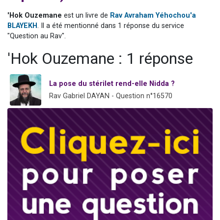
Nouvelle émission radio : Visions de grandeur n°104 : Le Chabbath et le Birkat Hamazone à travers le temps
'Hok Ouzemane
est un livre de
Rav Avraham Yéhochou'a
61 personnes viennent de demander une bénédiction
BLAYEKH
. Il a été mentionné dans 1 réponse du service
"Question au Rav".
Ariel vient de donner son Maasser
Il reste 49 places pour étudier en groupe sur Zoom
'Hok Ouzemane : 1 réponse
Eva vient de donner son Maasser
La pose du stérilet rend-elle Nidda ?
Rav Gabriel DAYAN - Question n°16570