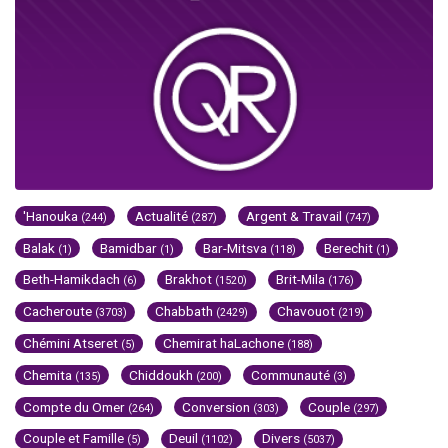
'Hanouka
Actualité
Argent & Travail
(244)
(287)
(747)
Balak
Bamidbar
Bar-Mitsva
Berechit
(1)
(1)
(118)
(1)
Beth-Hamikdach
Brakhot
Brit-Mila
(6)
(1520)
(176)
Cacheroute
Chabbath
Chavouot
(3703)
(2429)
(219)
Chémini Atseret
Chemirat haLachone
(5)
(188)
Chemita
Chiddoukh
Communauté
(135)
(200)
(3)
Compte du Omer
Conversion
Couple
(264)
(303)
(297)
Couple et Famille
Deuil
Divers
(5)
(1102)
(5037)