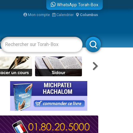
WhatsApp Torah-Box
Mon compte
Calendrier
Columbus
bre
vertissements
Livres
Rabbanim