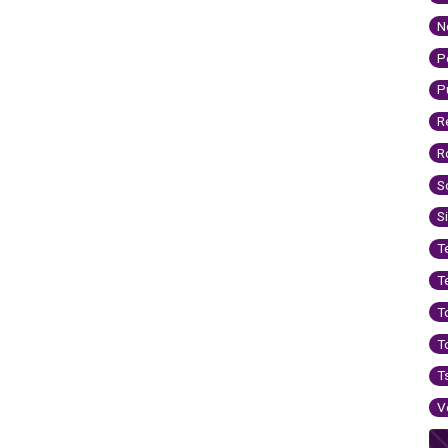
N
P
P
R
R
S
S
T
T
T
T
T
V