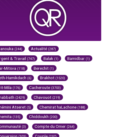
Hanouka
Actualité
(244)
(287)
rgent & Travail
Balak
Bamidbar
(747)
(1)
(1)
ar-Mitsva
Berechit
(118)
(1)
eth-Hamikdach
Brakhot
(6)
(1520)
rit-Mila
Cacheroute
(176)
(3703)
habbath
Chavouot
(2429)
(219)
hémini Atseret
Chemirat haLachone
(5)
(188)
hemita
Chiddoukh
(135)
(200)
ommunauté
Compte du Omer
(3)
(264)
onversion
Couple
(303)
(297)