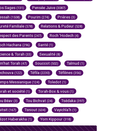
os Sages
Pensée Juive
(131)
(3087)
essah
Pourim
Prières
(1508)
(274)
(3)
ureté Familiale
Relations & Pudeur
(578)
(528)
espect des Parents
Roch 'Hodech
(247)
(4)
och Hachana
Santé
(296)
(1)
cience & Torah
Sexualité
(33)
(8)
im'hat Torah
Souccot
Talmud
(47)
(502)
(1)
echouva
Téfila
Téfilines
(122)
(2230)
(356)
emps Messianique
Toledot
(124)
(1)
orah et société
Torah-Box & vous
(1)
(1)
ou Béav
Tou Bichvat
Tsédaka
(3)
(24)
(397)
sitsit
Tsniout
Vayichla'h
(167)
(634)
(1)
ézot Haberakha
Yom Kippour
(1)
(318)