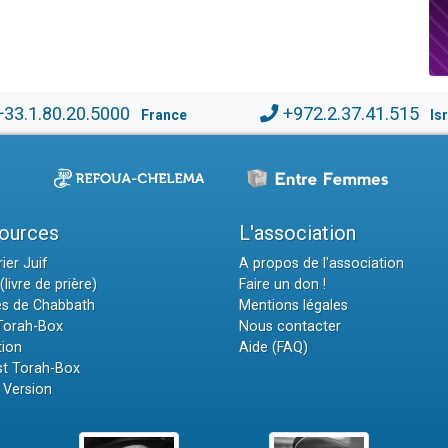
+33.1.80.20.5000
+972.2.37.41.515
France
Is
ources
L'association
ier Juif
A propos de l'association
(livre de prière)
Faire un don !
es de Chabbath
Mentions légales
 Torah-Box
Nous contacter
tion
Aide (FAQ)
t Torah-Box
 Version