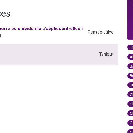
ses
uerre ou d'épidémie s'appliquent-elles ?
Pensée Juive
1
'
Tsniout
A
B
B
B
C
C
C
C
C