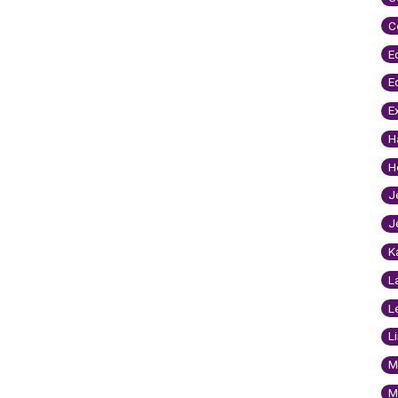
C
E
E
E
H
H
J
J
K
L
L
L
M
M