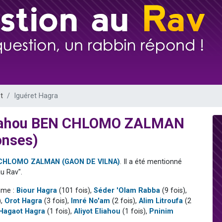
viennent de nous rejoindre sur WhatsApp
viennent de nous rejoindre sur WhatsApp
viennent de nous rejoindre sur WhatsApp
les musiques dans Torah-Box Music
es viennent de faire un don pour Reloger Rivka, 6 enfants, victime de violences
t
Iguéret Hagra
Eliahou BEN CHLOMO ZALMAN
onses)
N CHLOMO ZALMAN (GAON DE VILNA)
. Il a été mentionné
u Rav".
mme :
Biour Hagra
(101 fois),
Séder 'Olam Rabba
(9 fois),
),
Orot Hagra
(3 fois),
Imré No'am
(2 fois),
Alim Litroufa
(2
Hagaot Hagra
(1 fois),
Aliyot Eliahou
(1 fois),
Pninim