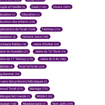
ouple et Famille
Deuil
Divers
(5)
(1102)
(5037)
ducation
Education
(1)
(1)
ducation des enfants
(244)
xplications de Torah
Femmes
(1058)
(316)
assidout
Histoire Juive
(4)
(189)
ochaana Rabba
Jeûne d'Esther
(18)
(69)
eûne de Guedalia
Jeûne du 10 Tévet
(51)
(74)
eûne du 17 Tamouz
Jeûne du 9 Av
(270)
(582)
abbala
Kriat haTorah
(4)
(220)
ag Baomer
(29)
e sens des prénoms hébraïques
(2)
imoud Torah
Mariage
(371)
(772)
élanges lait/viande
Middot
(1)
(69)
oussar
Musique juive
Non-Juifs
(154)
(1)
(249)