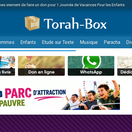
es viennent de faire un don pour 1 Journée de Vacances Pour les Enfants
 viennent de demander une bénédiction
viennent de nous rejoindre sur WhatsApp
49 places pour étudier en groupe sur Zoom
nes viennent de faire un don pour Diane, 80 ans, dans un appartement insalu
emmes
Enfants
Etude sur Texte
Musique
Paracha
Di
 donner son Maasser
viennent de nous rejoindre sur WhatsApp
viennent de nous rejoindre sur WhatsApp
es viennent de faire un don pour 5 jours de vacances aux Orphelins
de donner son Maasser
viennent de nous rejoindre sur WhatsApp
 viennent de demander une bénédiction
lles musiques dans Torah-Box Music
nnes viennent de faire un don pour Sauvez la jambe de Yohan
49 places pour étudier en groupe sur Zoom