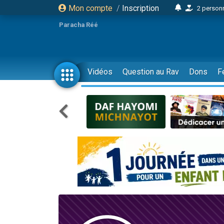
Mon compte
/
Inscription
2 personn
17 personnes
Paracha Réé
4 personnes 
Il reste 
23 person
Vidéos
Question au Rav
Dons
F
Eva vient de
4 personnes 
3 personnes 
3 personn
Odaya vient 
2 personnes 
13 personnes
12 nouve
30 perso
Il reste 