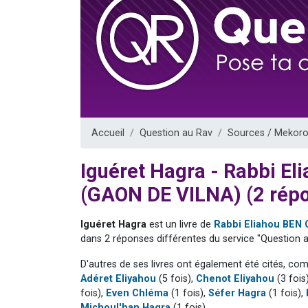
3 personnes 
2 personnes 
3 personnes 
2 nouvel
4 personn
Accueil
Question au Rav
Sources / Mekoro
Iguéret Hagra - Rabbi 
(GAON DE VILNA) (2 rép
Iguéret Hagra
est un livre de
Rabbi Eliahou BE
dans 2 réponses différentes du service "Question a
D'autres de ses livres ont également été cités, co
Adéret Eliyahou
(5 fois),
Chenot Eliyahou
(3 fois
fois),
Even Chléma
(1 fois),
Séfer Hagra
(1 fois),
Michoul'han Hagra
(1 fois).