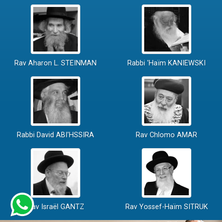
Rav Aharon L. STEINMAN
Rabbi 'Haïm KANIEWSKI
Rabbi David ABI'HSSIRA
Rav Chlomo AMAR
Rav Israël GANTZ
Rav Yossef-Haïm SITRUK