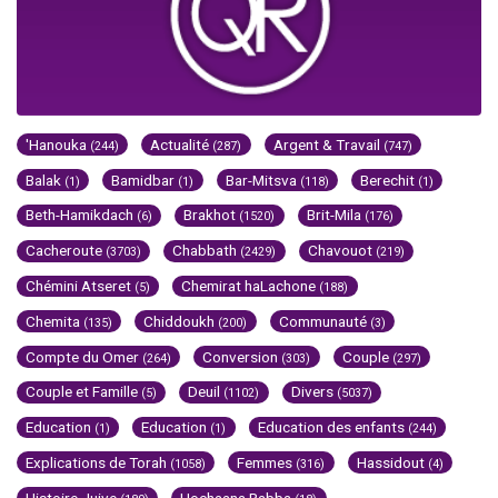
'Hanouka
Actualité
Argent & Travail
(244)
(287)
(747)
Balak
Bamidbar
Bar-Mitsva
Berechit
(1)
(1)
(118)
(1)
Beth-Hamikdach
Brakhot
Brit-Mila
(6)
(1520)
(176)
Cacheroute
Chabbath
Chavouot
(3703)
(2429)
(219)
Chémini Atseret
Chemirat haLachone
(5)
(188)
Chemita
Chiddoukh
Communauté
(135)
(200)
(3)
Compte du Omer
Conversion
Couple
(264)
(303)
(297)
Couple et Famille
Deuil
Divers
(5)
(1102)
(5037)
Education
Education
Education des enfants
(1)
(1)
(244)
Explications de Torah
Femmes
Hassidout
(1058)
(316)
(4)
Histoire Juive
Hochaana Rabba