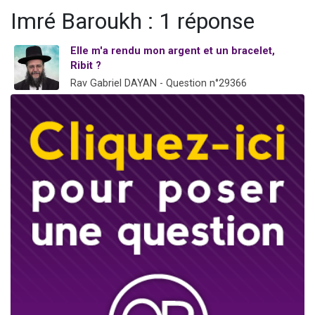
Il reste 49 places pour étudier en groupe sur Zoom
Imré Baroukh : 1 réponse
12 nouvelles musiques dans Torah-Box Music
Elle m'a rendu mon argent et un bracelet,
3 personnes viennent de nous rejoindre sur WhatsApp
Ribit ?
2 personnes viennent de nous rejoindre sur WhatsApp
Rav Gabriel DAYAN - Question n°29366
2 personnes viennent de nous rejoindre sur WhatsApp