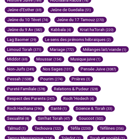
(189)
(18)
Jeûne d'Esther
Jeûne de Guedalia
(69)
(51)
Jeûne du 10 Tévet
Jeûne du 17 Tamouz
(74)
(270)
Jeûne du 9 Av
Kabbala
Kriat haTorah
(582)
(4)
(220)
Lag Baomer
Le sens des prénoms hébraïques
(29)
(2)
Limoud Torah
Mariage
Mélanges lait/viande
(371)
(772)
(1)
Middot
Moussar
Musique juive
(69)
(154)
(1)
Non-Juifs
Nos Sages
Pensée Juive
(249)
(131)
(3087)
Pessah
Pourim
Prières
(1508)
(274)
(3)
Pureté Familiale
Relations & Pudeur
(578)
(528)
Respect des Parents
Roch 'Hodech
(247)
(4)
Roch Hachana
Santé
Science & Torah
(296)
(1)
(33)
Sexualité
Sim'hat Torah
Souccot
(8)
(47)
(502)
Talmud
Techouva
Téfila
Téfilines
(1)
(122)
(2230)
(356)
Temps Messianique
Toledot
Torah et société
(124)
(1)
(1)