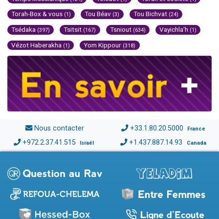
Torah-Box & vous
Tou Béav
Tou Bichvat
(1)
(3)
(24)
Tsédaka
Tsitsit
Tsniout
Vayichla'h
(397)
(167)
(634)
(1)
Vézot Haberakha
Yom Kippour
(1)
(318)
Nous contacter
+33.1.80.20.5000
France
+972.2.37.41.515
+1.437.887.14.93
Israël
Canada