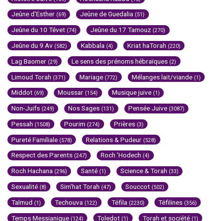
Jeûne d'Esther
Jeûne de Guedalia
(69)
(51)
Jeûne du 10 Tévet
Jeûne du 17 Tamouz
(74)
(270)
Jeûne du 9 Av
Kabbala
Kriat haTorah
(582)
(4)
(220)
Lag Baomer
Le sens des prénoms hébraïques
(29)
(2)
Limoud Torah
Mariage
Mélanges lait/viande
(371)
(772)
(1)
Middot
Moussar
Musique juive
(69)
(154)
(1)
Non-Juifs
Nos Sages
Pensée Juive
(249)
(131)
(3087)
Pessah
Pourim
Prières
(1508)
(274)
(3)
Pureté Familiale
Relations & Pudeur
(578)
(528)
Respect des Parents
Roch 'Hodech
(247)
(4)
Roch Hachana
Santé
Science & Torah
(296)
(1)
(33)
Sexualité
Sim'hat Torah
Souccot
(8)
(47)
(502)
Talmud
Techouva
Téfila
Téfilines
(1)
(122)
(2230)
(356)
Temps Messianique
Toledot
Torah et société
(124)
(1)
(1)