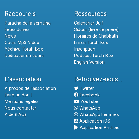
Raccourcis
Ressources
Paracha de la semaine
Calendrier Juif
Fêtes Juives
Sidour (livre de prière)
News
Horaires de Chabbath
Cours Mp3-Vidéo
Livres Torah-Box
Yéchiva Torah-Box
Inscription
Dédicacer un cours
Podcast Torah-Box
English Version
L'association
Retrouvez-nous...
A propos de l'association
Twitter
Faire un don !
Facebook
Mentions légales
YouTube
Nous contacter
WhatsApp
Aide (FAQ)
WhatsApp Femmes
Application iOS
Application Android