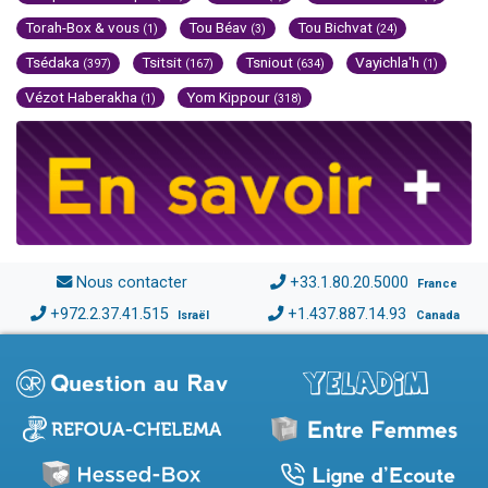
Torah-Box & vous
Tou Béav
Tou Bichvat
(1)
(3)
(24)
Tsédaka
Tsitsit
Tsniout
Vayichla'h
(397)
(167)
(634)
(1)
Vézot Haberakha
Yom Kippour
(1)
(318)
Nous contacter
+33.1.80.20.5000
France
+972.2.37.41.515
+1.437.887.14.93
Israël
Canada