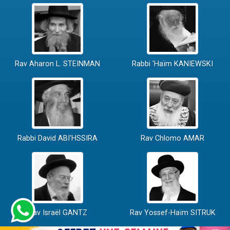
Rav Aharon L. STEINMAN
Rabbi 'Haïm KANIEWSKI
Rabbi David ABI'HSSIRA
Rav Chlomo AMAR
Rav Israël GANTZ
Rav Yossef-Haïm SITRUK