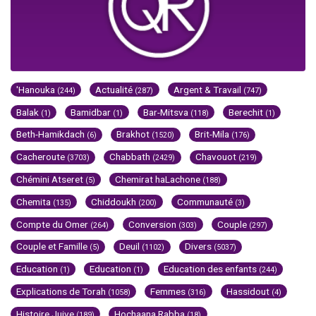
'Hanouka
Actualité
Argent & Travail
(244)
(287)
(747)
Balak
Bamidbar
Bar-Mitsva
Berechit
(1)
(1)
(118)
(1)
Beth-Hamikdach
Brakhot
Brit-Mila
(6)
(1520)
(176)
Cacheroute
Chabbath
Chavouot
(3703)
(2429)
(219)
Chémini Atseret
Chemirat haLachone
(5)
(188)
Chemita
Chiddoukh
Communauté
(135)
(200)
(3)
Compte du Omer
Conversion
Couple
(264)
(303)
(297)
Couple et Famille
Deuil
Divers
(5)
(1102)
(5037)
Education
Education
Education des enfants
(1)
(1)
(244)
Explications de Torah
Femmes
Hassidout
(1058)
(316)
(4)
Histoire Juive
Hochaana Rabba
(189)
(18)