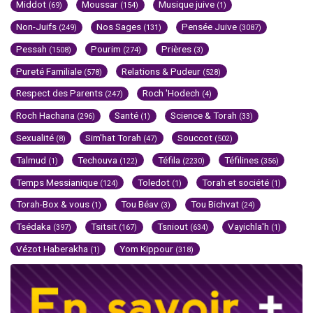
Middot
Moussar
Musique juive
(69)
(154)
(1)
Non-Juifs
Nos Sages
Pensée Juive
(249)
(131)
(3087)
Pessah
Pourim
Prières
(1508)
(274)
(3)
Pureté Familiale
Relations & Pudeur
(578)
(528)
Respect des Parents
Roch 'Hodech
(247)
(4)
Roch Hachana
Santé
Science & Torah
(296)
(1)
(33)
Sexualité
Sim'hat Torah
Souccot
(8)
(47)
(502)
Talmud
Techouva
Téfila
Téfilines
(1)
(122)
(2230)
(356)
Temps Messianique
Toledot
Torah et société
(124)
(1)
(1)
Torah-Box & vous
Tou Béav
Tou Bichvat
(1)
(3)
(24)
Tsédaka
Tsitsit
Tsniout
Vayichla'h
(397)
(167)
(634)
(1)
Vézot Haberakha
Yom Kippour
(1)
(318)