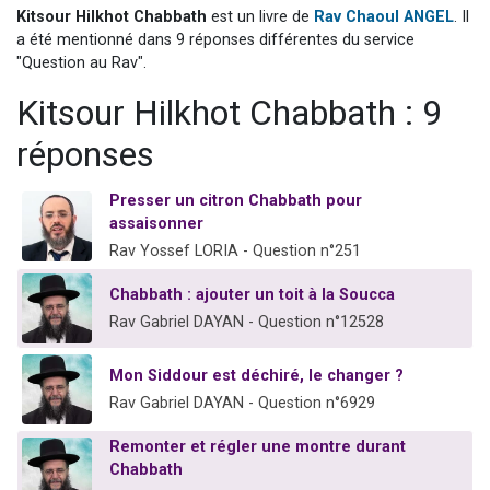
Kitsour Hilkhot Chabbath
est un livre de
Rav Chaoul ANGEL
. Il
Nouvelle émission radio : Visions de grandeur n°104 : Le Chabbath et le Birkat Hamazone à travers le temps
a été mentionné dans 9 réponses différentes du service
61 personnes viennent de demander une bénédiction
"Question au Rav".
Ariel vient de donner son Maasser
Kitsour Hilkhot Chabbath : 9
Il reste 49 places pour étudier en groupe sur Zoom
réponses
Eva vient de donner son Maasser
Presser un citron Chabbath pour
assaisonner
Rav Yossef LORIA - Question n°251
Chabbath : ajouter un toit à la Soucca
Rav Gabriel DAYAN - Question n°12528
Mon Siddour est déchiré, le changer ?
Rav Gabriel DAYAN - Question n°6929
Remonter et régler une montre durant
Chabbath