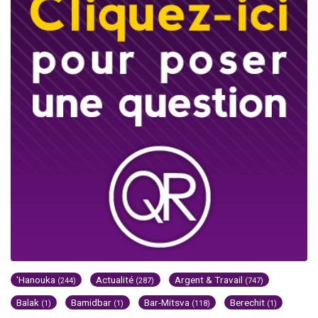
'Hanouka
Actualité
Argent & Travail
(244)
(287)
(747)
Balak
Bamidbar
Bar-Mitsva
Berechit
(1)
(1)
(118)
(1)