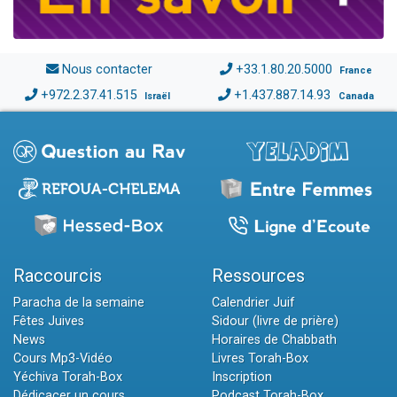
Nous contacter
+33.1.80.20.5000
France
+972.2.37.41.515
+1.437.887.14.93
Israël
Canada
Raccourcis
Ressources
Paracha de la semaine
Calendrier Juif
Fêtes Juives
Sidour (livre de prière)
News
Horaires de Chabbath
Cours Mp3-Vidéo
Livres Torah-Box
Yéchiva Torah-Box
Inscription
Dédicacer un cours
Podcast Torah-Box