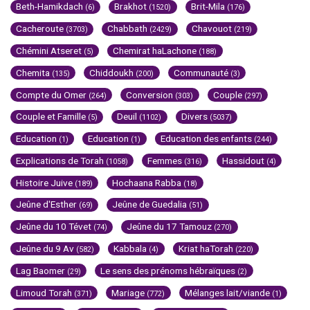
Beth-Hamikdach
Brakhot
Brit-Mila
(6)
(1520)
(176)
Cacheroute
Chabbath
Chavouot
(3703)
(2429)
(219)
Chémini Atseret
Chemirat haLachone
(5)
(188)
Chemita
Chiddoukh
Communauté
(135)
(200)
(3)
Compte du Omer
Conversion
Couple
(264)
(303)
(297)
Couple et Famille
Deuil
Divers
(5)
(1102)
(5037)
Education
Education
Education des enfants
(1)
(1)
(244)
Explications de Torah
Femmes
Hassidout
(1058)
(316)
(4)
Histoire Juive
Hochaana Rabba
(189)
(18)
Jeûne d'Esther
Jeûne de Guedalia
(69)
(51)
Jeûne du 10 Tévet
Jeûne du 17 Tamouz
(74)
(270)
Jeûne du 9 Av
Kabbala
Kriat haTorah
(582)
(4)
(220)
Lag Baomer
Le sens des prénoms hébraïques
(29)
(2)
Limoud Torah
Mariage
Mélanges lait/viande
(371)
(772)
(1)