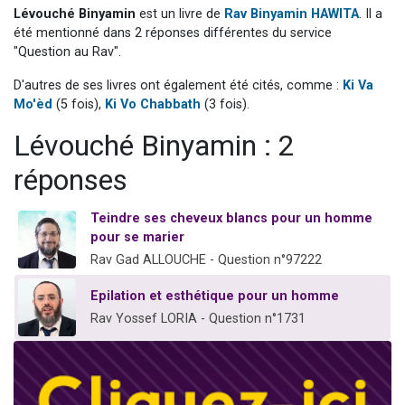
Lévouché Binyamin
est un livre de
Rav Binyamin HAWITA
. Il a
Nouvelle émission radio : Visions de grandeur n°104 : Le Chabbath et le Birkat Hamazone à travers le temps
été mentionné dans 2 réponses différentes du service
61 personnes viennent de demander une bénédiction
"Question au Rav".
Ariel vient de donner son Maasser
D'autres de ses livres ont également été cités, comme :
Ki Va
Il reste 49 places pour étudier en groupe sur Zoom
Mo'èd
(5 fois),
Ki Vo Chabbath
(3 fois).
Eva vient de donner son Maasser
Lévouché Binyamin : 2
réponses
Teindre ses cheveux blancs pour un homme
pour se marier
Rav Gad ALLOUCHE - Question n°97222
Epilation et esthétique pour un homme
Rav Yossef LORIA - Question n°1731