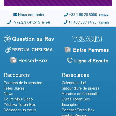
Nous contacter
+33.1.80.20.5000
France
+972.2.37.41.515
+1.437.887.14.93
Israël
Canada
Raccourcis
Ressources
Paracha de la semaine
Calendrier Juif
Fêtes Juives
Sidour (livre de prière)
News
Horaires de Chabbath
Cours Mp3-Vidéo
Livres Torah-Box
Yéchiva Torah-Box
Inscription
Dédicacer un cours
Podcast Torah-Box
English Version