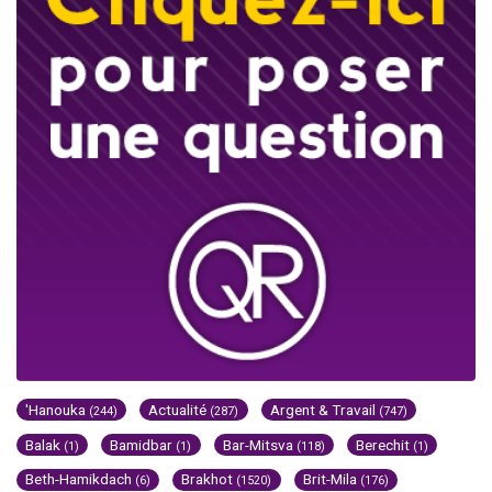
'Hanouka
Actualité
Argent & Travail
(244)
(287)
(747)
Balak
Bamidbar
Bar-Mitsva
Berechit
(1)
(1)
(118)
(1)
Beth-Hamikdach
Brakhot
Brit-Mila
(6)
(1520)
(176)