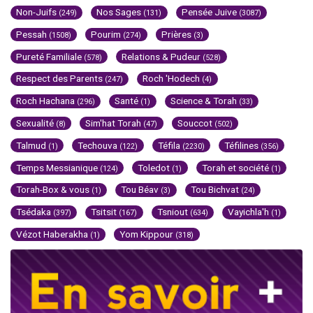
Non-Juifs
Nos Sages
Pensée Juive
(249)
(131)
(3087)
Pessah
Pourim
Prières
(1508)
(274)
(3)
Pureté Familiale
Relations & Pudeur
(578)
(528)
Respect des Parents
Roch 'Hodech
(247)
(4)
Roch Hachana
Santé
Science & Torah
(296)
(1)
(33)
Sexualité
Sim'hat Torah
Souccot
(8)
(47)
(502)
Talmud
Techouva
Téfila
Téfilines
(1)
(122)
(2230)
(356)
Temps Messianique
Toledot
Torah et société
(124)
(1)
(1)
Torah-Box & vous
Tou Béav
Tou Bichvat
(1)
(3)
(24)
Tsédaka
Tsitsit
Tsniout
Vayichla'h
(397)
(167)
(634)
(1)
Vézot Haberakha
Yom Kippour
(1)
(318)