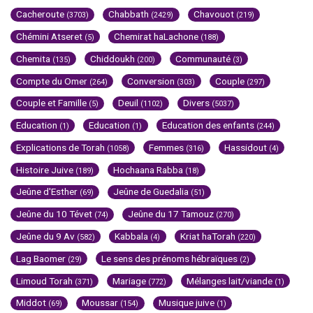
Cacheroute
Chabbath
Chavouot
(3703)
(2429)
(219)
Chémini Atseret
Chemirat haLachone
(5)
(188)
Chemita
Chiddoukh
Communauté
(135)
(200)
(3)
Compte du Omer
Conversion
Couple
(264)
(303)
(297)
Couple et Famille
Deuil
Divers
(5)
(1102)
(5037)
Education
Education
Education des enfants
(1)
(1)
(244)
Explications de Torah
Femmes
Hassidout
(1058)
(316)
(4)
Histoire Juive
Hochaana Rabba
(189)
(18)
Jeûne d'Esther
Jeûne de Guedalia
(69)
(51)
Jeûne du 10 Tévet
Jeûne du 17 Tamouz
(74)
(270)
Jeûne du 9 Av
Kabbala
Kriat haTorah
(582)
(4)
(220)
Lag Baomer
Le sens des prénoms hébraïques
(29)
(2)
Limoud Torah
Mariage
Mélanges lait/viande
(371)
(772)
(1)
Middot
Moussar
Musique juive
(69)
(154)
(1)