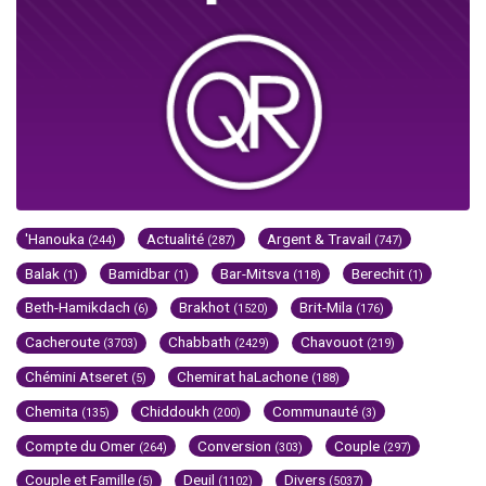
'Hanouka
Actualité
Argent & Travail
(244)
(287)
(747)
Balak
Bamidbar
Bar-Mitsva
Berechit
(1)
(1)
(118)
(1)
Beth-Hamikdach
Brakhot
Brit-Mila
(6)
(1520)
(176)
Cacheroute
Chabbath
Chavouot
(3703)
(2429)
(219)
Chémini Atseret
Chemirat haLachone
(5)
(188)
Chemita
Chiddoukh
Communauté
(135)
(200)
(3)
Compte du Omer
Conversion
Couple
(264)
(303)
(297)
Couple et Famille
Deuil
Divers
(5)
(1102)
(5037)