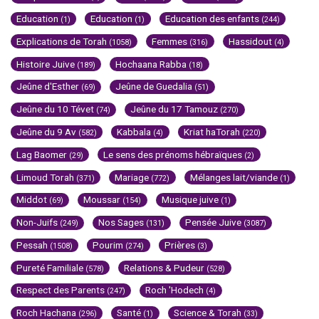
Education
Education
Education des enfants
(1)
(1)
(244)
Explications de Torah
Femmes
Hassidout
(1058)
(316)
(4)
Histoire Juive
Hochaana Rabba
(189)
(18)
Jeûne d'Esther
Jeûne de Guedalia
(69)
(51)
Jeûne du 10 Tévet
Jeûne du 17 Tamouz
(74)
(270)
Jeûne du 9 Av
Kabbala
Kriat haTorah
(582)
(4)
(220)
Lag Baomer
Le sens des prénoms hébraïques
(29)
(2)
Limoud Torah
Mariage
Mélanges lait/viande
(371)
(772)
(1)
Middot
Moussar
Musique juive
(69)
(154)
(1)
Non-Juifs
Nos Sages
Pensée Juive
(249)
(131)
(3087)
Pessah
Pourim
Prières
(1508)
(274)
(3)
Pureté Familiale
Relations & Pudeur
(578)
(528)
Respect des Parents
Roch 'Hodech
(247)
(4)
Roch Hachana
Santé
Science & Torah
(296)
(1)
(33)