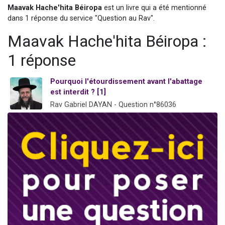
Maavak Hache'hita Béiropa
est un livre qui a été mentionné
Il reste 49 places pour étudier en groupe sur Zoom
dans 1 réponse du service "Question au Rav".
3 personnes viennent de nous rejoindre sur WhatsApp
Maavak Hache'hita Béiropa :
2 personnes viennent de nous rejoindre sur WhatsApp
2 nouvelles musiques dans Torah-Box Music
1 réponse
6 personnes viennent de nous rejoindre sur WhatsApp
Pourquoi l'étourdissement avant l'abattage
est interdit ? [1]
Rav Gabriel DAYAN - Question n°86036