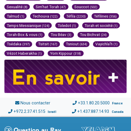
Sexualité
Sim'hat Torah
Souccot
(8)
(47)
(502)
Talmud
Techouva
Téfila
Téfilines
(1)
(122)
(2230)
(356)
Temps Messianique
Toledot
Torah et société
(124)
(1)
(1)
Torah-Box & vous
Tou Béav
Tou Bichvat
(1)
(3)
(24)
Tsédaka
Tsitsit
Tsniout
Vayichla'h
(397)
(167)
(634)
(1)
Vézot Haberakha
Yom Kippour
(1)
(318)
Nous contacter
+33.1.80.20.5000
France
+972.2.37.41.515
+1.437.887.14.93
Israël
Canada