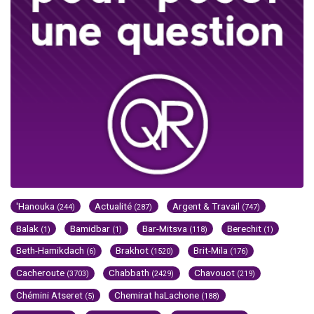
'Hanouka
Actualité
Argent & Travail
(244)
(287)
(747)
Balak
Bamidbar
Bar-Mitsva
Berechit
(1)
(1)
(118)
(1)
Beth-Hamikdach
Brakhot
Brit-Mila
(6)
(1520)
(176)
Cacheroute
Chabbath
Chavouot
(3703)
(2429)
(219)
Chémini Atseret
Chemirat haLachone
(5)
(188)