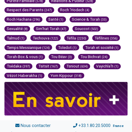
Pureté Familiale
Relations & Pudeur
(578)
(528)
Respect des Parents
Roch 'Hodech
(247)
(4)
Roch Hachana
Santé
Science & Torah
(296)
(1)
(33)
Sexualité
Sim'hat Torah
Souccot
(8)
(47)
(502)
Talmud
Techouva
Téfila
Téfilines
(1)
(122)
(2230)
(356)
Temps Messianique
Toledot
Torah et société
(124)
(1)
(1)
Torah-Box & vous
Tou Béav
Tou Bichvat
(1)
(3)
(24)
Tsédaka
Tsitsit
Tsniout
Vayichla'h
(397)
(167)
(634)
(1)
Vézot Haberakha
Yom Kippour
(1)
(318)
Nous contacter
+33.1.80.20.5000
France