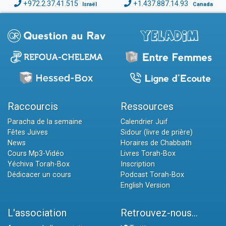
+972.2.37.41.515
+1.437.887.14.93
Israël
Canada
Raccourcis
Ressources
Paracha de la semaine
Calendrier Juif
Fêtes Juives
Sidour (livre de prière)
News
Horaires de Chabbath
Cours Mp3-Vidéo
Livres Torah-Box
Yéchiva Torah-Box
Inscription
Dédicacer un cours
Podcast Torah-Box
English Version
L'association
Retrouvez-nous...