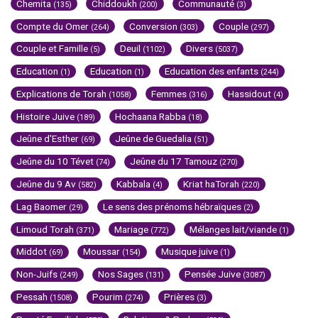
Chemita
Chiddoukh
Communauté
(135)
(200)
(3)
Compte du Omer
Conversion
Couple
(264)
(303)
(297)
Couple et Famille
Deuil
Divers
(5)
(1102)
(5037)
Education
Education
Education des enfants
(1)
(1)
(244)
Explications de Torah
Femmes
Hassidout
(1058)
(316)
(4)
Histoire Juive
Hochaana Rabba
(189)
(18)
Jeûne d'Esther
Jeûne de Guedalia
(69)
(51)
Jeûne du 10 Tévet
Jeûne du 17 Tamouz
(74)
(270)
Jeûne du 9 Av
Kabbala
Kriat haTorah
(582)
(4)
(220)
Lag Baomer
Le sens des prénoms hébraïques
(29)
(2)
Limoud Torah
Mariage
Mélanges lait/viande
(371)
(772)
(1)
Middot
Moussar
Musique juive
(69)
(154)
(1)
Non-Juifs
Nos Sages
Pensée Juive
(249)
(131)
(3087)
Pessah
Pourim
Prières
(1508)
(274)
(3)