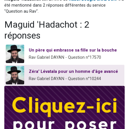
Il reste 49 places pour étudier en groupe sur Zoom
été mentionné dans 2 réponses différentes du service
"Question au Rav".
Eva vient de donner son Maasser
Maguid 'Hadachot : 2
4 personnes viennent de nous rejoindre sur WhatsApp
3 personnes viennent de nous rejoindre sur WhatsApp
réponses
3 personnes viennent de faire un don pour Événements Torah-Box
Un père qui embrasse sa fille sur la bouche
Rav Gabriel DAYAN - Question n°17570
Zéra' Lévatala pour un homme d'âge avancé
Rav Gabriel DAYAN - Question n°10244