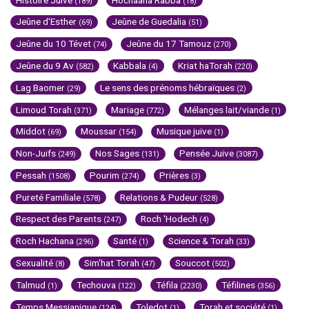
(189)
(18)
Jeûne d'Esther
Jeûne de Guedalia
(69)
(51)
Jeûne du 10 Tévet
Jeûne du 17 Tamouz
(74)
(270)
Jeûne du 9 Av
Kabbala
Kriat haTorah
(582)
(4)
(220)
Lag Baomer
Le sens des prénoms hébraïques
(29)
(2)
Limoud Torah
Mariage
Mélanges lait/viande
(371)
(772)
(1)
Middot
Moussar
Musique juive
(69)
(154)
(1)
Non-Juifs
Nos Sages
Pensée Juive
(249)
(131)
(3087)
Pessah
Pourim
Prières
(1508)
(274)
(3)
Pureté Familiale
Relations & Pudeur
(578)
(528)
Respect des Parents
Roch 'Hodech
(247)
(4)
Roch Hachana
Santé
Science & Torah
(296)
(1)
(33)
Sexualité
Sim'hat Torah
Souccot
(8)
(47)
(502)
Talmud
Techouva
Téfila
Téfilines
(1)
(122)
(2230)
(356)
Temps Messianique
Toledot
Torah et société
(124)
(1)
(1)