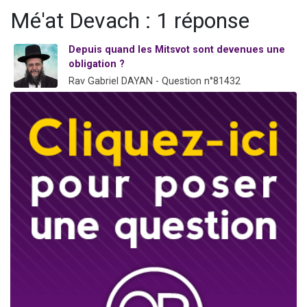
3 personnes viennent de nous rejoindre sur WhatsApp
Mé'at Devach : 1 réponse
11 personnes viennent de demander une bénédiction
Depuis quand les Mitsvot sont devenues une
Il reste 49 places pour étudier en groupe sur Zoom
obligation ?
3 personnes viennent de faire un don pour Diane, 80 ans, dans un appartement insalubre
Rav Gabriel DAYAN - Question n°81432
5 personnes viennent de faire un don pour Reloger Rivka, 6 enfants, victime de violences...