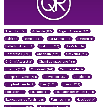
'Hanouka
Actualité
Argent & Travail
(244)
(287)
(747)
Balak
Bamidbar
Bar-Mitsva
Berechit
(1)
(1)
(118)
(1)
Beth-Hamikdach
Brakhot
Brit-Mila
(6)
(1520)
(176)
Cacheroute
Chabbath
Chavouot
(3703)
(2429)
(219)
Chémini Atseret
Chemirat haLachone
(5)
(188)
Chemita
Chiddoukh
Communauté
(135)
(201)
(3)
Compte du Omer
Conversion
Couple
(264)
(303)
(298)
Couple et Famille
Deuil
Divers
(5)
(1102)
(5037)
Education
Education
Education des enfants
(1)
(1)
(244)
Explications de Torah
Femmes
Hassidout
(1058)
(316)
(4)
Histoire Juive
Hochaana Rabba