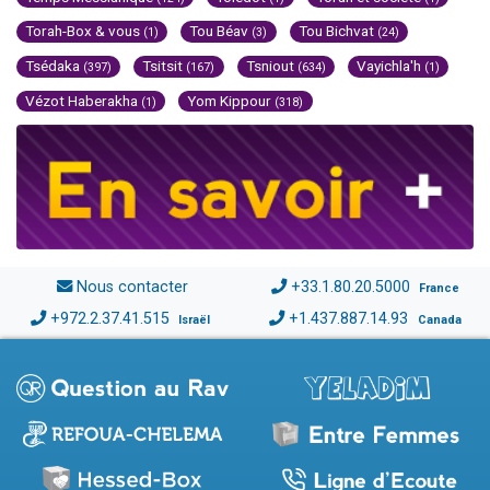
Torah-Box & vous
Tou Béav
Tou Bichvat
(1)
(3)
(24)
Tsédaka
Tsitsit
Tsniout
Vayichla'h
(397)
(167)
(634)
(1)
Vézot Haberakha
Yom Kippour
(1)
(318)
Nous contacter
+33.1.80.20.5000
France
+972.2.37.41.515
+1.437.887.14.93
Israël
Canada