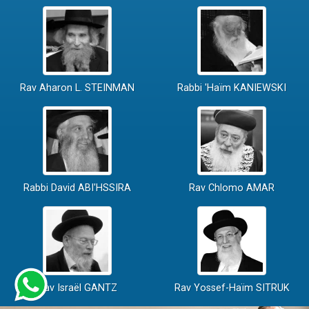
Rav Aharon L. STEINMAN
Rabbi 'Haïm KANIEWSKI
Rabbi David ABI'HSSIRA
Rav Chlomo AMAR
Rav Israël GANTZ
Rav Yossef-Haïm SITRUK