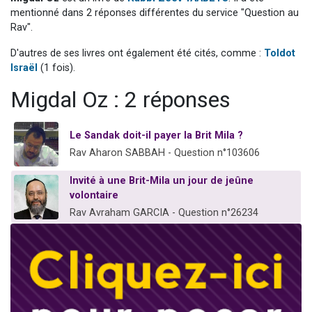
13 personnes viennent de demander une bénédiction
mentionné dans 2 réponses différentes du service "Question au
Rav".
30 personnes viennent de faire un don pour Sauvez la jambe de Yohan
D'autres de ses livres ont également été cités, comme :
Toldot
Il reste 49 places pour étudier en groupe sur Zoom
Israël
(1 fois).
12 nouvelles musiques dans Torah-Box Music
Migdal Oz : 2 réponses
29 personnes viennent de demander une bénédiction
Le Sandak doit-il payer la Brit Mila ?
Rav Aharon SABBAH - Question n°103606
Invité à une Brit-Mila un jour de jeûne
volontaire
Rav Avraham GARCIA - Question n°26234