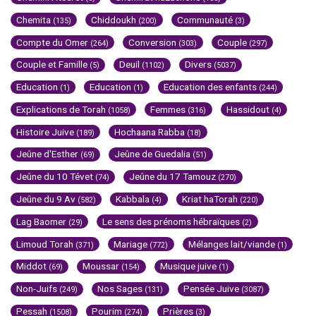
Chemita
Chiddoukh
Communauté
(135)
(200)
(3)
Compte du Omer
Conversion
Couple
(264)
(303)
(297)
Couple et Famille
Deuil
Divers
(5)
(1102)
(5037)
Education
Education
Education des enfants
(1)
(1)
(244)
Explications de Torah
Femmes
Hassidout
(1058)
(316)
(4)
Histoire Juive
Hochaana Rabba
(189)
(18)
Jeûne d'Esther
Jeûne de Guedalia
(69)
(51)
Jeûne du 10 Tévet
Jeûne du 17 Tamouz
(74)
(270)
Jeûne du 9 Av
Kabbala
Kriat haTorah
(582)
(4)
(220)
Lag Baomer
Le sens des prénoms hébraïques
(29)
(2)
Limoud Torah
Mariage
Mélanges lait/viande
(371)
(772)
(1)
Middot
Moussar
Musique juive
(69)
(154)
(1)
Non-Juifs
Nos Sages
Pensée Juive
(249)
(131)
(3087)
Pessah
Pourim
Prières
(1508)
(274)
(3)