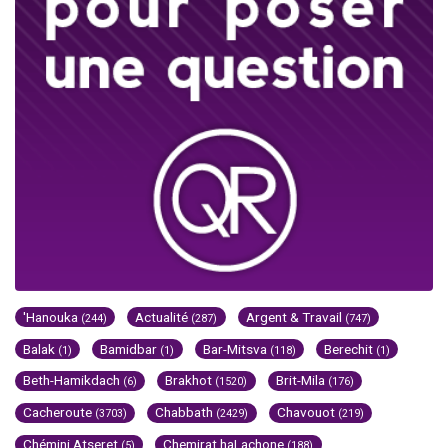
'Hanouka
Actualité
Argent & Travail
(244)
(287)
(747)
Balak
Bamidbar
Bar-Mitsva
Berechit
(1)
(1)
(118)
(1)
Beth-Hamikdach
Brakhot
Brit-Mila
(6)
(1520)
(176)
Cacheroute
Chabbath
Chavouot
(3703)
(2429)
(219)
Chémini Atseret
Chemirat haLachone
(5)
(188)