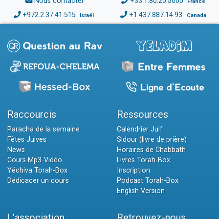
Nous contacter
+33.1.80.20.5000
France
+972.2.37.41.515
+1.437.887.14.93
Israël
Canada
Raccourcis
Ressources
Paracha de la semaine
Calendrier Juif
Fêtes Juives
Sidour (livre de prière)
News
Horaires de Chabbath
Cours Mp3-Vidéo
Livres Torah-Box
Yéchiva Torah-Box
Inscription
Dédicacer un cours
Podcast Torah-Box
English Version
L'association
Retrouvez-nous...