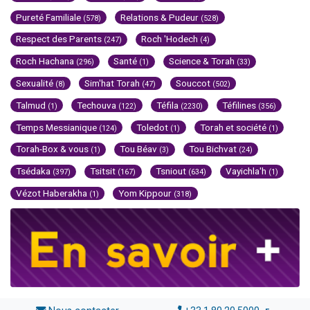
Pureté Familiale
Relations & Pudeur
(578)
(528)
Respect des Parents
Roch 'Hodech
(247)
(4)
Roch Hachana
Santé
Science & Torah
(296)
(1)
(33)
Sexualité
Sim'hat Torah
Souccot
(8)
(47)
(502)
Talmud
Techouva
Téfila
Téfilines
(1)
(122)
(2230)
(356)
Temps Messianique
Toledot
Torah et société
(124)
(1)
(1)
Torah-Box & vous
Tou Béav
Tou Bichvat
(1)
(3)
(24)
Tsédaka
Tsitsit
Tsniout
Vayichla'h
(397)
(167)
(634)
(1)
Vézot Haberakha
Yom Kippour
(1)
(318)