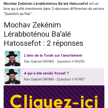
Mochav Zekénim Lérabboténou Ba’alé Hatossefot
est un
4 personnes viennent de nous rejoindre sur WhatsApp
livre qui a été mentionné dans 2 réponses différentes du service
3 personnes viennent de nous rejoindre sur WhatsApp
"Question au Rav".
3 personnes viennent de faire un don pour 5 jours de vacances aux Orphelins
Mochav Zekénim
Odaya vient de donner son Maasser
Lérabboténou Ba’alé
2 personnes viennent de faire un don pour Tsédaka : pauvres d'Israel
Hatossefot : 2 réponses
L'avis de la Torah sur l'avortement
Rav Gabriel DAYAN - Question n°46255
A qui a été vendu Yossef ?
Rav Gabriel DAYAN - Question n°47487