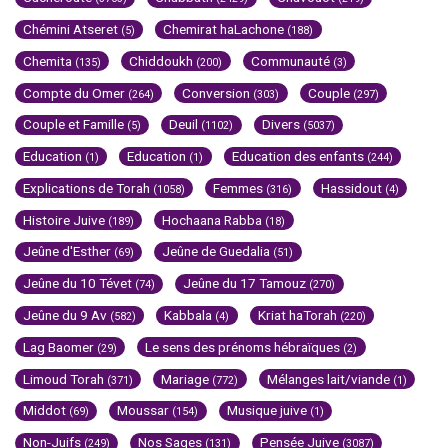
Chémini Atseret
Chemirat haLachone
(5)
(188)
Chemita
Chiddoukh
Communauté
(135)
(200)
(3)
Compte du Omer
Conversion
Couple
(264)
(303)
(297)
Couple et Famille
Deuil
Divers
(5)
(1102)
(5037)
Education
Education
Education des enfants
(1)
(1)
(244)
Explications de Torah
Femmes
Hassidout
(1058)
(316)
(4)
Histoire Juive
Hochaana Rabba
(189)
(18)
Jeûne d'Esther
Jeûne de Guedalia
(69)
(51)
Jeûne du 10 Tévet
Jeûne du 17 Tamouz
(74)
(270)
Jeûne du 9 Av
Kabbala
Kriat haTorah
(582)
(4)
(220)
Lag Baomer
Le sens des prénoms hébraïques
(29)
(2)
Limoud Torah
Mariage
Mélanges lait/viande
(371)
(772)
(1)
Middot
Moussar
Musique juive
(69)
(154)
(1)
Non-Juifs
Nos Sages
Pensée Juive
(249)
(131)
(3087)