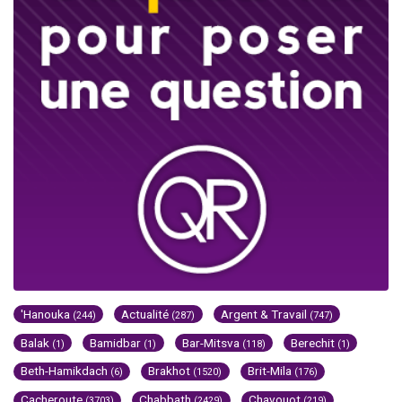
'Hanouka
Actualité
Argent & Travail
(244)
(287)
(747)
Balak
Bamidbar
Bar-Mitsva
Berechit
(1)
(1)
(118)
(1)
Beth-Hamikdach
Brakhot
Brit-Mila
(6)
(1520)
(176)
Cacheroute
Chabbath
Chavouot
(3703)
(2429)
(219)