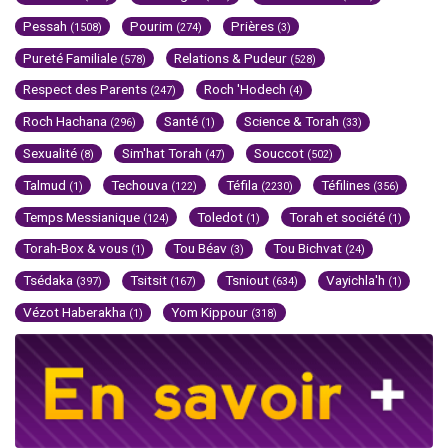
Pessah
Pourim
Prières
(1508)
(274)
(3)
Pureté Familiale
Relations & Pudeur
(578)
(528)
Respect des Parents
Roch 'Hodech
(247)
(4)
Roch Hachana
Santé
Science & Torah
(296)
(1)
(33)
Sexualité
Sim'hat Torah
Souccot
(8)
(47)
(502)
Talmud
Techouva
Téfila
Téfilines
(1)
(122)
(2230)
(356)
Temps Messianique
Toledot
Torah et société
(124)
(1)
(1)
Torah-Box & vous
Tou Béav
Tou Bichvat
(1)
(3)
(24)
Tsédaka
Tsitsit
Tsniout
Vayichla'h
(397)
(167)
(634)
(1)
Vézot Haberakha
Yom Kippour
(1)
(318)