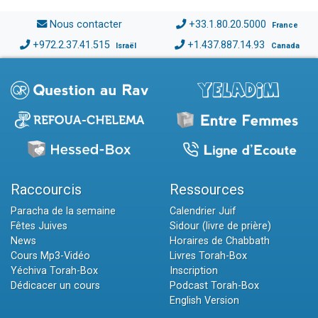
Nous contacter
+33.1.80.20.5000
France
+972.2.37.41.515
+1.437.887.14.93
Israël
Canada
Raccourcis
Ressources
Paracha de la semaine
Calendrier Juif
Fêtes Juives
Sidour (livre de prière)
News
Horaires de Chabbath
Cours Mp3-Vidéo
Livres Torah-Box
Yéchiva Torah-Box
Inscription
Dédicacer un cours
Podcast Torah-Box
English Version