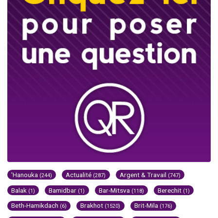
'Hanouka
Actualité
Argent & Travail
(244)
(287)
(747)
Balak
Bamidbar
Bar-Mitsva
Berechit
(1)
(1)
(118)
(1)
Beth-Hamikdach
Brakhot
Brit-Mila
(6)
(1520)
(176)