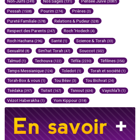
Non-Juifs
Nos Sages
Pensée Juive
(249)
(131)
(3087)
Pessah
Pourim
Prières
(1508)
(274)
(3)
Pureté Familiale
Relations & Pudeur
(578)
(528)
Respect des Parents
Roch 'Hodech
(247)
(4)
Roch Hachana
Santé
Science & Torah
(296)
(1)
(33)
Sexualité
Sim'hat Torah
Souccot
(8)
(47)
(502)
Talmud
Techouva
Téfila
Téfilines
(1)
(122)
(2230)
(356)
Temps Messianique
Toledot
Torah et société
(124)
(1)
(1)
Torah-Box & vous
Tou Béav
Tou Bichvat
(1)
(3)
(24)
Tsédaka
Tsitsit
Tsniout
Vayichla'h
(397)
(167)
(634)
(1)
Vézot Haberakha
Yom Kippour
(1)
(318)