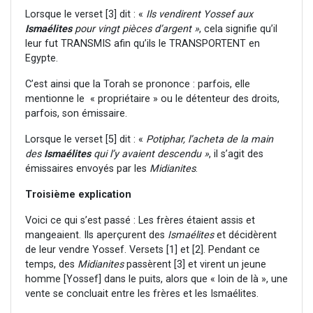
Lorsque le verset [3] dit : «
Ils vendirent Yossef aux
Ismaélites
pour vingt pièces d’argent »
, cela signifie qu’il
leur fut TRANSMIS afin qu’ils le TRANSPORTENT en
Egypte.
C’est ainsi que la Torah se prononce : parfois, elle
mentionne le « propriétaire » ou le détenteur des droits,
parfois, son émissaire.
Lorsque le verset [5] dit : «
Potiphar, l’acheta de la main
des
Ismaélites
qui l’y avaient descendu »
, il s’agit des
émissaires envoyés par les
Midianites
.
Troisième explication
Voici ce qui s’est passé : Les frères étaient assis et
mangeaient. Ils aperçurent des
Ismaélites
et décidèrent
de leur vendre Yossef. Versets [1] et [2]. Pendant ce
temps, des
Midianites
passèrent [3] et virent un jeune
homme [Yossef] dans le puits, alors que « loin de là », une
vente se concluait entre les frères et les Ismaélites.