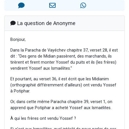
3 personnes viennent de nous rejoindre sur WhatsApp
3 personnes viennent de faire un don pour 5 jours de vacances aux Orphelins
Odaya vient de donner son Maasser
La question de Anonyme
13 personnes viennent de demander une bénédiction
Bonjour,
3 personnes viennent de nous rejoindre sur WhatsApp
Dans la Paracha de Vayéchev chapitre 37, verset 28, il est
dit : "Des gens de Midian passèrent, des marchands, ils
tirèrent et firent monter Yossef du puits et ils (les frères)
vendirent Yossef aux Ismaélites."
Et pourtant, au verset 36, il est écrit que les Midianim
(orthographié différemment d’ailleurs) ont vendu Yossef
à Potiphar.
Or, dans cette même Paracha chapitre 39, verset 1, on
apprend que Potiphar a acheté Yossef aux Ismaélites.
À qui les frères ont vendu Yossef ?