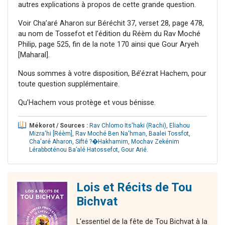
autres explications à propos de cette grande question.
Voir Cha’aré Aharon sur Béréchit 37, verset 28, page 478,
au nom de Tossefot et l’édition du Réèm du Rav Moché
Philip, page 525, fin de la note 170 ainsi que Gour Aryeh
[Maharal].
Nous sommes à votre disposition, Bé’ézrat Hachem, pour
toute question supplémentaire.
Qu’Hachem vous protège et vous bénisse.
Mékorot / Sources :
Rav Chlomo Its'haki (Rachi)
,
Eliahou
Mizra'hi [Réèm]
,
Rav Moché Ben Na'hman
,
Baalei Tossfot
,
Cha'aré Aharon
,
Sifté ?�Hakhamim
,
Mochav Zekénim
Lérabboténou Ba’alé Hatossefot
,
Gour Arié
.
Lois et Récits de Tou
Bichvat
L'essentiel de la fête de Tou Bichvat à la