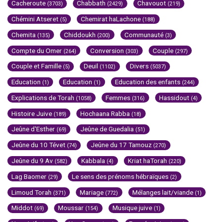
Cacheroute
Chabbath
Chavouot
(3703)
(2429)
(219)
Chémini Atseret
Chemirat haLachone
(5)
(188)
Chemita
Chiddoukh
Communauté
(135)
(200)
(3)
Compte du Omer
Conversion
Couple
(264)
(303)
(297)
Couple et Famille
Deuil
Divers
(5)
(1102)
(5037)
Education
Education
Education des enfants
(1)
(1)
(244)
Explications de Torah
Femmes
Hassidout
(1058)
(316)
(4)
Histoire Juive
Hochaana Rabba
(189)
(18)
Jeûne d'Esther
Jeûne de Guedalia
(69)
(51)
Jeûne du 10 Tévet
Jeûne du 17 Tamouz
(74)
(270)
Jeûne du 9 Av
Kabbala
Kriat haTorah
(582)
(4)
(220)
Lag Baomer
Le sens des prénoms hébraïques
(29)
(2)
Limoud Torah
Mariage
Mélanges lait/viande
(371)
(772)
(1)
Middot
Moussar
Musique juive
(69)
(154)
(1)