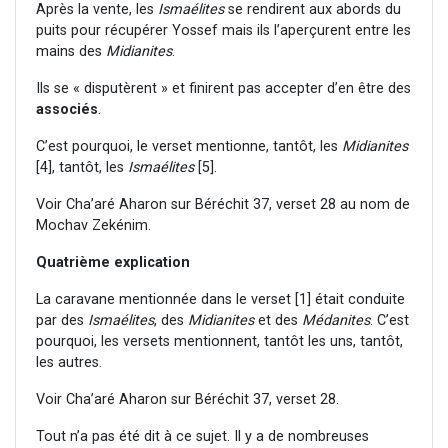
Après la vente, les
Ismaélites
se rendirent aux abords du
puits pour récupérer Yossef mais ils l’aperçurent entre les
mains des
Midianites
.
Ils se « disputèrent » et finirent pas accepter d’en être des
associés
.
C’est pourquoi, le verset mentionne, tantôt, les
Midianites
[4], tantôt, les
Ismaélites
[5].
Voir Cha’aré Aharon sur Béréchit 37, verset 28 au nom de
Mochav Zekénim.
Quatrième explication
La caravane mentionnée dans le verset [1] était conduite
par des
Ismaélites
, des
Midianites
et des
Médanites
. C’est
pourquoi, les versets mentionnent, tantôt les uns, tantôt,
les autres.
Voir Cha’aré Aharon sur Béréchit 37, verset 28.
Tout n’a pas été dit à ce sujet. Il y a de nombreuses