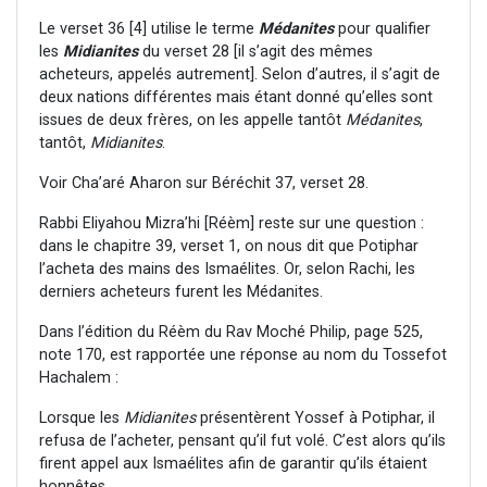
Le verset 36 [4] utilise le terme
Médanites
pour qualifier
les
Midianites
du verset 28 [il s’agit des mêmes
acheteurs, appelés autrement]. Selon d’autres, il s’agit de
deux nations différentes mais étant donné qu’elles sont
issues de deux frères, on les appelle tantôt
Médanites
,
tantôt,
Midianites
.
Voir Cha’aré Aharon sur Béréchit 37, verset 28.
Rabbi Eliyahou Mizra’hi [Réèm] reste sur une question :
dans le chapitre 39, verset 1, on nous dit que Potiphar
l’acheta des mains des Ismaélites. Or, selon Rachi, les
derniers acheteurs furent les Médanites.
Dans l’édition du Réèm du Rav Moché Philip, page 525,
note 170, est rapportée une réponse au nom du Tossefot
Hachalem :
Lorsque les
Midianites
présentèrent Yossef à Potiphar, il
refusa de l’acheter, pensant qu’il fut volé. C’est alors qu’ils
firent appel aux Ismaélites afin de garantir qu’ils étaient
honnêtes.