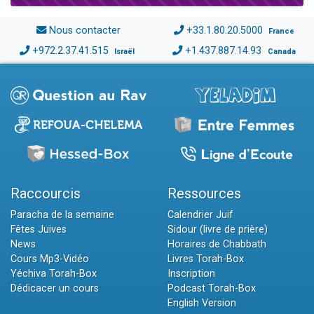
Nous contacter
+33.1.80.20.5000
France
+972.2.37.41.515
+1.437.887.14.93
Israël
Canada
Raccourcis
Ressources
Paracha de la semaine
Calendrier Juif
Fêtes Juives
Sidour (livre de prière)
News
Horaires de Chabbath
Cours Mp3-Vidéo
Livres Torah-Box
Yéchiva Torah-Box
Inscription
Dédicacer un cours
Podcast Torah-Box
English Version