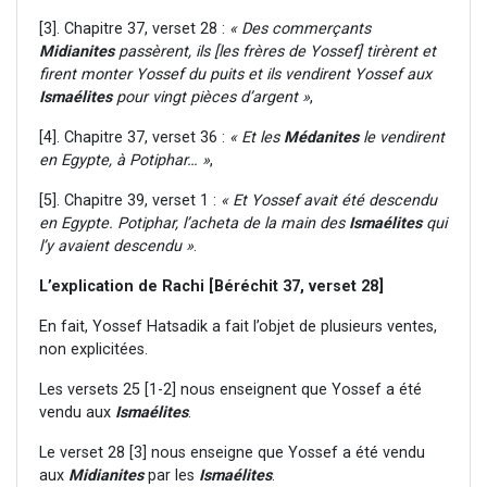
[3]. Chapitre 37, verset 28 :
« Des commerçants
Midianites
passèrent, ils [les frères de Yossef] tirèrent et
firent monter Yossef du puits et ils vendirent Yossef aux
Ismaélites
pour vingt pièces d’argent »
,
[4]. Chapitre 37, verset 36 :
« Et les
Médanites
le vendirent
en Egypte, à Potiphar… »
,
[5]. Chapitre 39, verset 1 :
« Et Yossef avait été descendu
en Egypte. Potiphar, l’acheta de la main des
Ismaélites
qui
l’y avaient descendu »
.
L’explication de Rachi [Béréchit 37, verset 28]
En fait, Yossef Hatsadik a fait l’objet de plusieurs ventes,
non explicitées.
Les versets 25 [1-2] nous enseignent que Yossef a été
vendu aux
Ismaélites
.
Le verset 28 [3] nous enseigne que Yossef a été vendu
aux
Midianites
par les
Ismaélites
.