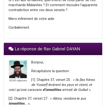
Si c’est aux Ismaélites, quel intérêt de nous parler de ces
marchands Midianites ? Et comment résoudre l’apparente
contradiction entre ces deux versets ?
Merci infiniment de votre aide.
Cordialement.
La réponse de Rav Gabriel DAYAN
Bonjour,
Récapitulons la question :
[1]. Chapitre 37, verset 25 :
« Ils [les frères
45345 réponses
de Yossef] levèrent les yeux et virent, et
voici qu’une caravane
d’ismaélites
arrivait de Guilad »
,
[2]. Chapitre 37, verset 27 :
« Allons, vendons-le aux
Ismaélites
… »
,